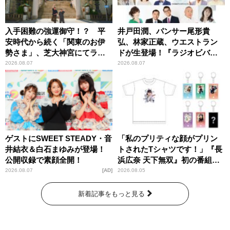
入手困難の強運御守！？ 平
井戸田潤、パンサー尾形貴
安時代から続く「関東のお伊
弘、林家正蔵、ウエストラン
勢さま」、芝大神宮にてラン
ドが生登場！『ラジオビバリ
パンプスが合格祈願！
ー昼ズ』
2026.08.07
2026.08.07
ゲストにSWEET STEADY・音
「私のプリティな顔がプリン
井結衣＆白石まゆみが登場！
トされたTシャツです！」『長
公開収録で素顔全開！
浜広奈 天下無双』初の番組グ
ッズ発売
2026.08.07
AD
2026.08.05
新着記事をもっと見る