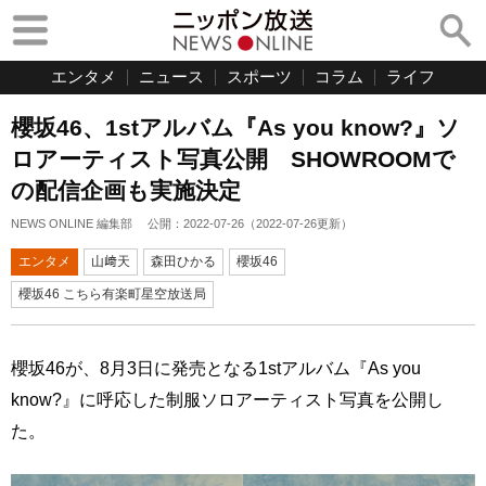
エンタメ
ニュース
スポーツ
コラム
ライフ
櫻坂46、1stアルバム『As you know?』ソ
ロアーティスト写真公開 SHOWROOMで
の配信企画も実施決定
NEWS ONLINE 編集部
公開：
2022-07-26
（
2022-07-26
更新）
エンタメ
山﨑天
森田ひかる
櫻坂46
櫻坂46 こちら有楽町星空放送局
櫻坂46が、8月3日に発売となる1stアルバム『As you
know?』に呼応した制服ソロアーティスト写真を公開し
た。