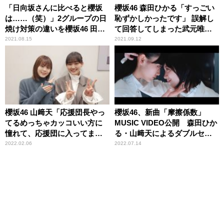
「日向坂さんに比べると櫻坂
櫻坂46 森田ひかる「すっごい
は……（笑）」2グループの日
恥ずかしかったです」 誤解し
焼け対策の違いを櫻坂46 田村
て回答してしまった武元唯衣
保乃＆尾関梨香が振り返る
の“質問”
2021.08.15
2021.09.12
櫻坂46 山﨑天「応援団長やっ
櫻坂46、新曲「摩擦係数」
てるめっちゃカッコいい方に
MUSIC VIDEO公開 森田ひか
憧れて、応援団に入ってまし
る・山﨑天によるダブルセン
た」 尾関梨香と“憧れの女の
ター
2022.02.06
2022.07.14
先輩”の思い出で盛り上がる