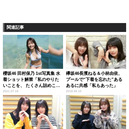
関連記事
櫻坂46 田村保乃 1st写真集 水
欅坂46長濱ねる＆小林由依、
着ショット解禁「私のやりた
プールで“下着を忘れた”ある
いことを、 たくさん詰めこん
あるに共感「私もあった」
でもらいました」
2021.07.19
2018.08.10