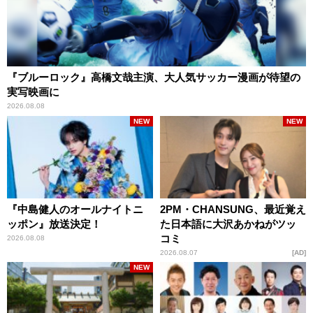
『ブルーロック』高橋文哉主演、大人気サッカー漫画が待望の
実写映画に
2026.08.08
NEW
NEW
『中島健人のオールナイトニ
2PM・CHANSUNG、最近覚え
ッポン』放送決定！
た日本語に大沢あかねがツッ
コミ
2026.08.08
2026.08.07
AD
NEW