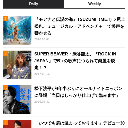
Daily
Weekly
『モアナと伝説の海』TSUZUMI（ME:I）×尾上
松也、ミュージカル・アドベンチャーで美声を
響かせる
2026.08.01
SUPER BEAVER・渋谷龍太、『ROCK IN
JAPAN』でB’zの歌声につられて楽屋を脱
走！？
2017.08.14
松下洸平が4年半ぶりにオールナイトニッポン
に登場「当日はしっかり仕上げて臨みます」
2026.07.31
「いつでも肩は温まっております」デビュー30