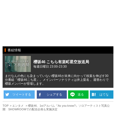
番組情報
櫻坂46 こちら有楽町星空放送局
毎週日曜日 23:00-23:30
まだなんの色にも染まっていない櫻坂46が未来に向かって枝葉を伸ばす30
分番組「櫻坂46こち星」。メインパーソナリティは井上梨名 。週替わりで
櫻坂メンバーが登場します。
ツイートする
シェアする
送る
はてな
TOP
エンタメ
櫻坂46、1stアルバム『As you know?』ソロアーティスト写真公
開 SHOWROOMでの配信企画も実施決定