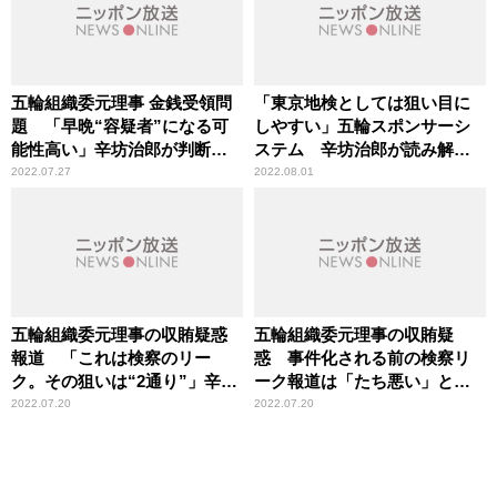
五輪組織委元理事 金銭受領問
「東京地検としては狙い目に
題 「早晩“容疑者”になる可
しやすい」五輪スポンサーシ
能性高い」辛坊治郎が判断根
ステム 辛坊治郎が読み解く
拠にする“報道のされ方”
元理事の資金受領事件
2022.07.27
2022.08.01
五輪組織委元理事の収賄疑惑
五輪組織委元理事の収賄疑
報道 「これは検察のリー
惑 事件化される前の検察リ
ク。その狙いは“2通り”」辛坊
ーク報道は「たち悪い」と辛
治郎が持論
坊治郎 「受け手も留意が必
2022.07.20
2022.07.20
要」と指摘も