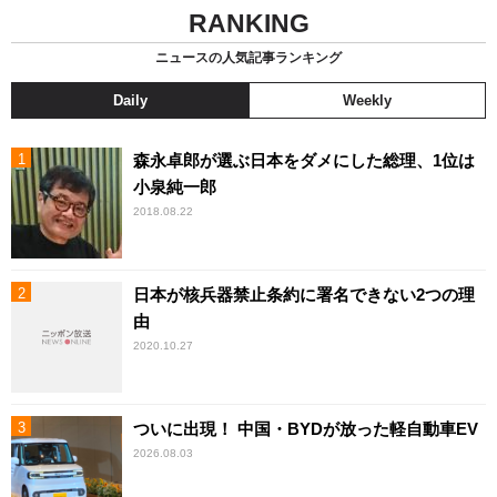
RANKING
ニュースの人気記事ランキング
Daily
Weekly
森永卓郎が選ぶ日本をダメにした総理、1位は
小泉純一郎
2018.08.22
日本が核兵器禁止条約に署名できない2つの理
由
2020.10.27
ついに出現！ 中国・BYDが放った軽自動車EV
2026.08.03