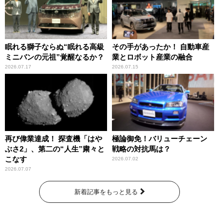
眠れる獅子ならぬ“眠れる高級
その手があったか！ 自動車産
ミニバンの元祖”覚醒なるか？
業とロボット産業の融合
2026.07.17
2026.07.15
再び偉業達成！ 探査機「はや
極論御免！バリューチェーン
ぶさ2」、第二の“人生”粛々と
戦略の対抗馬は？
こなす
2026.07.02
2026.07.07
新着記事をもっと見る