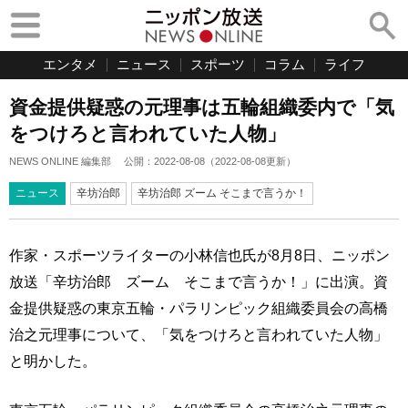
エンタメ
ニュース
スポーツ
コラム
ライフ
資金提供疑惑の元理事は五輪組織委内で「気
をつけろと言われていた人物」
NEWS ONLINE 編集部
公開：
2022-08-08
（
2022-08-08
更新）
ニュース
辛坊治郎
辛坊治郎 ズーム そこまで言うか！
作家・スポーツライターの小林信也氏が8月8日、ニッポン
放送「辛坊治郎 ズーム そこまで言うか！」に出演。資
金提供疑惑の東京五輪・パラリンピック組織委員会の高橋
治之元理事について、「気をつけろと言われていた人物」
と明かした。