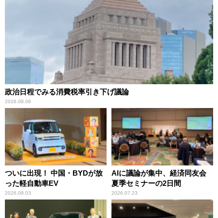
政治日程でみる消費税率引き下げ議論
2026.08.06
ついに出現！ 中国・BYDが放
AIに議論が集中、経済同友会
った軽自動車EV
夏季セミナーの2日間
2026.08.03
2026.07.23