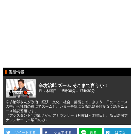
番組情報
辛坊治郎 ズーム そこまで言うか！
月～木曜日 15時30分～17時30分
辛坊治郎さんが政治・経済・文化・社会・芸能まで、きょう一日のニュース
の中から独自の視点でズームし、いま一番気になる話題を忖度なく語るニュ
ース解説番組です。
［アシスタント］増山さやかアナウンサー（月曜日～木曜日）、飯田浩司ア
ナウンサー（木曜日のみ）
ツイートする
シェアする
送る
はてな