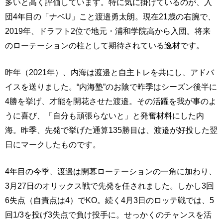
多いと高く評価しています。特に気に掛けているのが、入
団4年目の「ナベU」こと渡邉勇太朗。現在21歳の右腕で、
2019年、ドラフト2位で地元・浦和学院高から入団。将来
のローテーションの柱として期待されている逸材です。
昨年（2021年）、内海は渡邉と自主トレを共にし、アドバ
イスを送りました。“内海塾”のお陰で昨季はシーズン後半に
4勝を挙げ、才能を開花させた渡邉。その活躍を我が事のよ
うに喜び、「自分も頑張らないと」と発奮材料にした内
海。昨季、先発で挙げた通算135勝目は、渡邉が好投した翌
日にマークしたものです。
4年目の今季、渡邉は開幕ローテーションの一角に加わり、
3月27日のオリックス戦で先発を任されました。しかし3回
6失点（自責点は4）でKO。続く4月3日のロッテ戦では、5
回1/3を投げ3失点で負け投手に。せっかくのチャンスを活