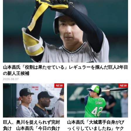
山本昌氏「役割は果たせている」レギュラーを掴んだ巨人2年目
の新人王候補
2026.08.07
NEW
NEW
巨人、奥川を捉えられず完封
山本昌氏「大城選手自身がび
負け 山本昌氏「今日の負け
っくりしていましたね」ヤク