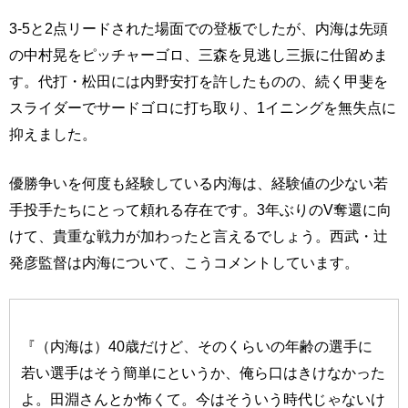
3-5と2点リードされた場面での登板でしたが、内海は先頭
の中村晃をピッチャーゴロ、三森を見逃し三振に仕留めま
す。代打・松田には内野安打を許したものの、続く甲斐を
スライダーでサードゴロに打ち取り、1イニングを無失点に
抑えました。
優勝争いを何度も経験している内海は、経験値の少ない若
手投手たちにとって頼れる存在です。3年ぶりのV奪還に向
けて、貴重な戦力が加わったと言えるでしょう。西武・辻
発彦監督は内海について、こうコメントしています。
『（内海は）40歳だけど、そのくらいの年齢の選手に
若い選手はそう簡単にというか、俺ら口はきけなかった
よ。田淵さんとか怖くて。今はそういう時代じゃないけ