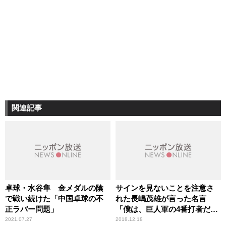
関連記事
卓球・水谷隼 金メダルの陰
サインを見ないことを注意さ
で戦い続けた「中国卓球の不
れた長嶋茂雄が言った名言
正ラバー問題」
「僕は、巨人軍の4番打者だ
よ。サインなんて、“打て”以
2021.07.27
2018.12.18