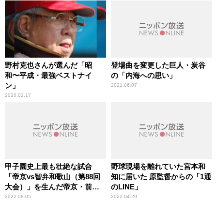
外に、あるわけないじゃな
い」
野村克也さんが選んだ「昭
登場曲を変更した巨人・炭谷
和〜平成・最強ベストナイ
の「内海への思い」
ン」
2021.06.07
2020.02.17
甲子園史上最も壮絶な試合
野球現場を離れていた宮本和
「帝京vs智弁和歌山（第88回
知に届いた 原監督からの「1通
大会）」を生んだ帝京・前田
のLINE」
監督の哲学
2022.08.05
2022.04.29