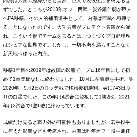
内海は入団の経緯からも当然、巨人で現役生活を終えるは
ずでした。ところが2018年オフ、西武・炭谷銀仁朗が巨人
へFA移籍。その人的補償選手として、内海は西武へ移籍す
ることになったのです。大功労者がプロテクト名簿から漏
れ、こういう形でチームを去るとは、つくづくプロ野球界
はシビアな世界です。しかし、一切不満を漏らすことなく
新天地へ移った内海。
移籍1年目の2019年は故障の影響で、プロ16年目にして初
めて1軍登板なしに終わりました。10月に左前腕を手術。翌
2020年、9月2日のロッテ戦で移籍後初勝利。実に743日ぶ
りの白星でした。この年は4試合に登板して1勝2敗、2021
年は2試合で1勝0敗に終わっています。
成績だけ見ると戦力外の可能性もありましたが、若手投手
に与えた影響なども考慮され、内海は昨年オフ「投手兼任