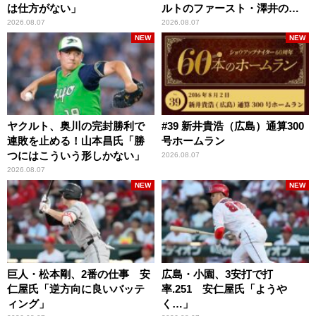
は仕方がない」
ルトのファースト・澤井の判
断を評価
2026.08.07
2026.08.07
NEW
NEW
ヤクルト、奥川の完封勝利で
#39 新井貴浩（広島）通算300
連敗を止める！山本昌氏「勝
号ホームラン
つにはこういう形しかない」
2026.08.07
2026.08.07
NEW
NEW
巨人・松本剛、2番の仕事 安
広島・小園、3安打で打
仁屋氏「逆方向に良いバッテ
率.251 安仁屋氏「ようや
ィング」
く…」