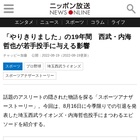
エンタメ
ニュース
スポーツ
コラム
ライフ
「やりきりました」の19年間 西武・内海
哲也が若手投手に与える影響
チャッピー加藤
公開：
2022-08-19
（
2022-08-19
更新）
スポーツ
プロ野球
埼玉西武ライオンズ
スポーツアナザーストーリー
話題のアスリートの隠された物語を探る「スポーツアナザ
ーストーリー」。今回は、8月16日に今季限りでの引退を発
表した埼玉西武ライオンズ・内海哲也投手にまつわるエピ
ソードを紹介する。