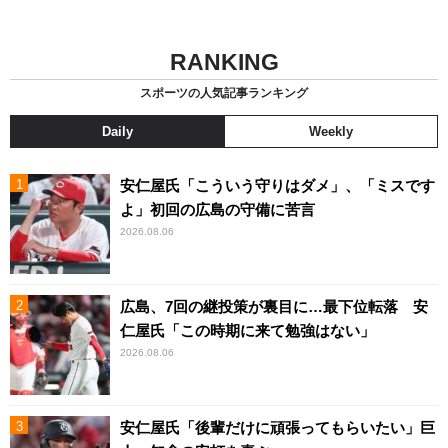
RANKING
スポーツの人気記事ランキング
Daily
Weekly
安仁屋氏「こういう守りはダメ」、「ミスです
よ」初回の広島の守備に苦言
2026.08.06
広島、7回の継投策が裏目に…最下位転落 安
仁屋氏「この時期に来て勉強はない」
2026.08.06
安仁屋氏「後輩だけに頑張ってもらいたい」巨