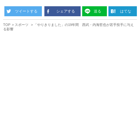
ツイートする
シェアする
送る
はてな
TOP
スポーツ
「やりきりました」の19年間 西武・内海哲也が若手投手に与え
る影響