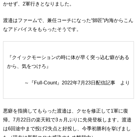
かせず、2軍行きとなりました。
渡邉はファームで、兼任コーチになった“師匠”内海からこん
なアドバイスをもらったそうです。
『クイックモーションの時に体が早く突っ込む癖がある
から、気をつけろ』
～『Full-Count』2022年7月23日配信記事 より
悪癖を指摘してもらった渡邉は、クセを修正して1軍に復
帰。7月22日の楽天戦で3ヵ月ぶりに先発登板します。渡邉
は6回途中まで投げ2失点と好投し、今季初勝利を挙げまし