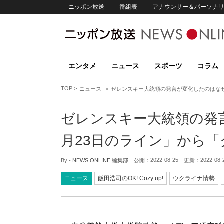
ニッポン放送
番組表
アナウンサー＆パーソナ
エンタメ
ニュース
スポーツ
コラム
TOP
ニュース
ゼレンスキー大統領の発言が変化したのはなぜ
ゼレンスキー大統領の発
月23日のライン」から
2022-08-25
2022-08-
By -
NEWS ONLINE 編集部
公開：
更新：
ニュース
飯田浩司のOK! Cozy up!
ウクライナ情勢