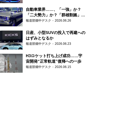
自動車業界……、「一強」か？
「二大勢力」か？「群雄割拠」
か？
報道部畑中デスク
2026.06.26
日産、小型SUVの投入で再建への
はずみとなるか
報道部畑中デスク
2026.06.23
H3ロケット打ち上げ成功……宇
宙開発“正常軌道”復帰への一歩
報道部畑中デスク
2026.06.15