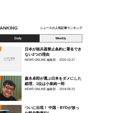
ANKING
ニュースの人気記事ランキング
Daily
Weekly
日本が核兵器禁止条約に署名でき
ない2つの理由
NEWS ONLINE 編集部
2020.10.27
N
森永卓郎が選ぶ日本をダメにした
総理、1位は小泉純一郎
NEWS ONLINE 編集部
2018.08.22
ついに出現！ 中国・BYDが放っ
た軽自動車EV