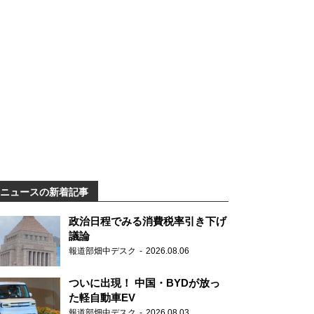
ニュースの新着記事
政治日程でみる消費税率引き下げ
議論
報道部畑中デスク
2026.08.06
ついに出現！ 中国・BYDが放っ
た軽自動車EV
報道部畑中デスク
2026.08.03