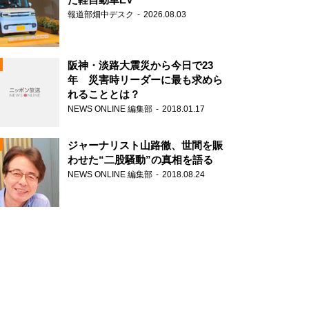
報道部畑中デスク
2026.08.03
阪神・淡路大震災から今日で23
年 災害時リーダーに最も求めら
れることとは？
N
NEWS ONLINE 編集部
2018.01.17
ジャーナリスト山路徹、世間を賑
わせた“二股騒動”の真相を語る
NEWS ONLINE 編集部
2018.08.24
N