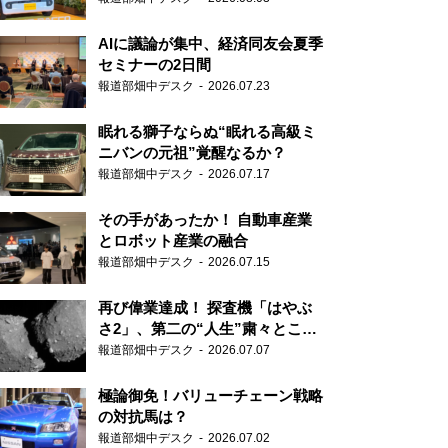
AIに議論が集中、経済同友会夏季
セミナーの2日間
報道部畑中デスク
2026.07.23
眠れる獅子ならぬ“眠れる高級ミ
ニバンの元祖”覚醒なるか？
報道部畑中デスク
2026.07.17
その手があったか！ 自動車産業
とロボット産業の融合
報道部畑中デスク
2026.07.15
再び偉業達成！ 探査機「はやぶ
さ2」、第二の“人生”粛々とこな
す
報道部畑中デスク
2026.07.07
極論御免！バリューチェーン戦略
の対抗馬は？
報道部畑中デスク
2026.07.02