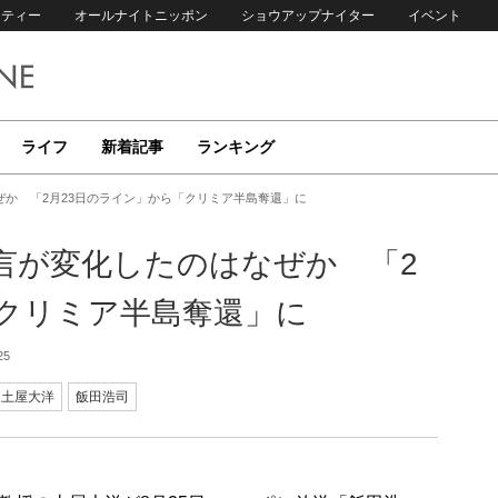
リティー
オールナイトニッポン
ショウアップナイター
イベント
ライフ
新着記事
ランキング
か 「2月23日のライン」から「クリミア半島奪還」に
言が変化したのはなぜか 「2
「クリミア半島奪還」に
25
土屋大洋
飯田浩司