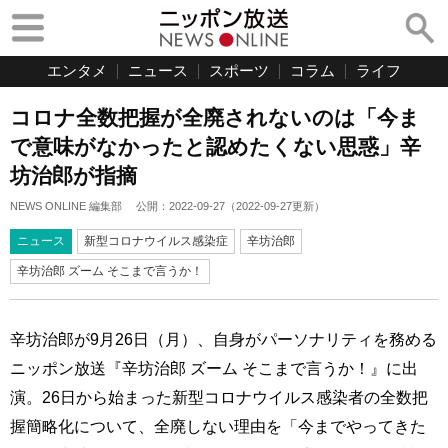
エンタメ
ニュース
スポーツ
コラム
ライフ
コロナ全数把握が全廃されないのは「今ま
で意味がなかったと認めたくない思惑」辛
坊治郎が指摘
NEWS ONLINE 編集部
公開：
2022-09-27
（
2022-09-27
更新）
ニュース
新型コロナウイルス感染症
辛坊治郎
辛坊治郎 ズーム そこまで言うか！
辛坊治郎が9月26日（月）、自身がパーソナリティを務める
ニッポン放送『辛坊治郎 ズーム そこまで言うか！』に出
演。26日から始まった新型コロナウイルス感染者の全数把
握簡略化について、全廃しない理由を「今までやってきた