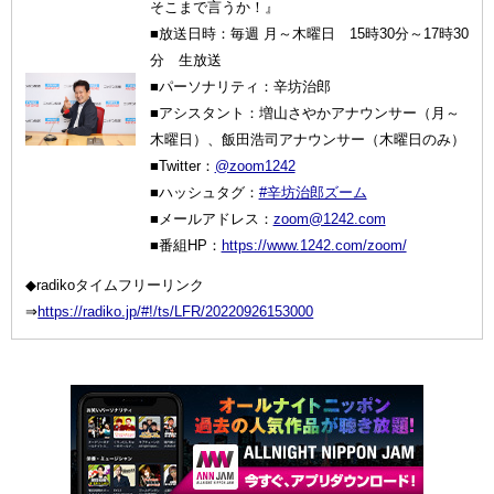
そこまで言うか！』
■放送日時：毎週 月～木曜日 15時30分～17時30
分 生放送
■パーソナリティ：辛坊治郎
■アシスタント：増山さやかアナウンサー（月～
木曜日）、飯田浩司アナウンサー（木曜日のみ）
■Twitter：
@zoom1242
■ハッシュタグ：
#辛坊治郎ズーム
■メールアドレス：
zoom@1242.com
■番組HP：
https://www.1242.com/zoom/
◆radikoタイムフリーリンク
⇒
https://radiko.jp/#!/ts/LFR/20220926153000