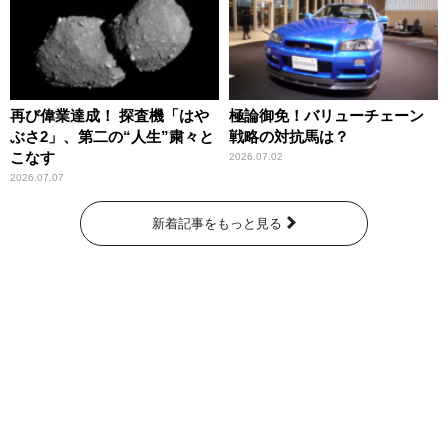
再び偉業達成！ 探査機「はや
極論御免！バリューチェーン
ぶさ2」、第二の“人生”粛々と
戦略の対抗馬は？
こなす
2026.07.02
2026.07.07
新着記事をもっと見る