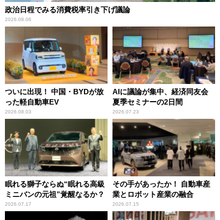
政治日程でみる消費税率引き下げ議論
2026.08.06
ついに出現！ 中国・BYDが放
AIに議論が集中、経済同友会
った軽自動車EV
夏季セミナーの2日間
2026.08.03
2026.07.23
眠れる獅子ならぬ“眠れる高級
その手があったか！ 自動車産
ミニバンの元祖”覚醒なるか？
業とロボット産業の融合
2026.07.17
2026.07.15