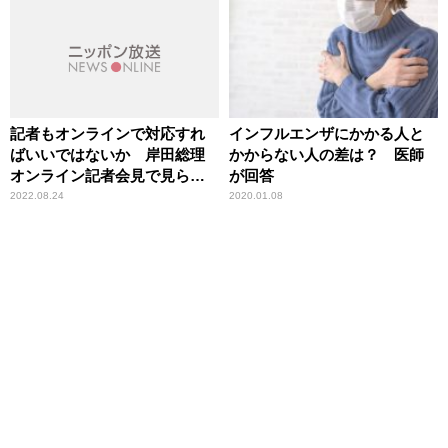
記者もオンラインで対応すれ
インフルエンザにかかる人と
ばいいではないか 岸田総理
かからない人の差は？ 医師
オンライン記者会見で見られ
が回答
た「不思議な光景」
2022.08.24
2020.01.08