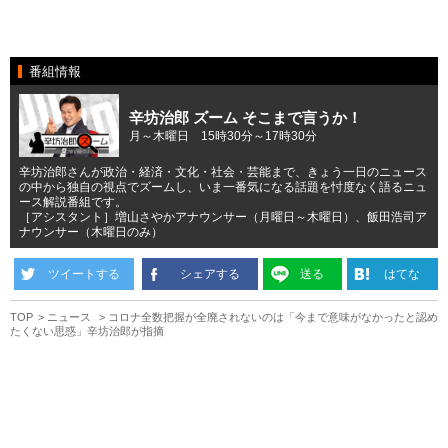
番組情報
辛坊治郎 ズーム そこまで言うか！
月～木曜日 15時30分～17時30分
辛坊治郎さんが政治・経済・文化・社会・芸能まで、きょう一日のニュース
の中から独自の視点でズームし、いま一番気になる話題を忖度なく語るニュ
ース解説番組です。
［アシスタント］増山さやかアナウンサー（月曜日～木曜日）、飯田浩司ア
ナウンサー（木曜日のみ）
ツイートする
シェアする
送る
はてな
TOP
ニュース
コロナ全数把握が全廃されないのは「今まで意味がなかったと認め
たくない思惑」辛坊治郎が指摘