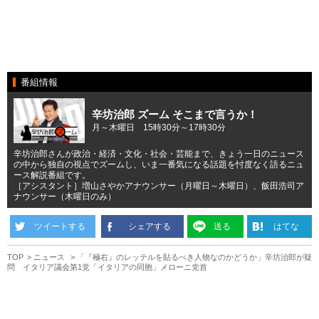
番組情報
辛坊治郎 ズーム そこまで言うか！
月～木曜日 15時30分～17時30分
辛坊治郎さんが政治・経済・文化・社会・芸能まで、きょう一日のニュース
の中から独自の視点でズームし、いま一番気になる話題を忖度なく語るニュ
ース解説番組です。
［アシスタント］増山さやかアナウンサー（月曜日～木曜日）、飯田浩司ア
ナウンサー（木曜日のみ）
ツイートする
シェアする
送る
はてな
TOP
ニュース
「『極右』のレッテルを貼るべき人物なのかどうか」辛坊治郎が疑
問 イタリア議会第1党「イタリアの同胞」メローニ党首