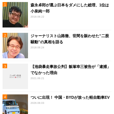
森永卓郎が選ぶ日本をダメにした総理、1位は
小泉純一郎
2018.08.22
ジャーナリスト山路徹、世間を賑わせた“二股
騒動”の真相を語る
2018.08.24
【池袋暴走事故公判】飯塚幸三被告が「逮捕」
でなかった理由
2021.06.21
ついに出現！ 中国・BYDが放った軽自動車EV
2026.08.03