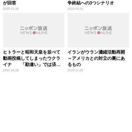
が回答
争終結への3つシナリオ
2020.01.08
2022.03.31
ヒトラーと昭和天皇を並べて
イランがウラン濃縮活動再開
動画投稿してしまったウクラ
～アメリカとの対立の裏にあ
イナ 「勘違い」では済ま
るもの
ないあまりにも不幸な誤り
2022.04.26
2019.11.06