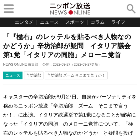
エンタメ
ニュース
スポーツ
コラム
ライフ
「『極右』のレッテルを貼るべき人物なの
かどうか」辛坊治郎が疑問 イタリア議会
第1党「イタリアの同胞」メローニ党首
NEWS ONLINE 編集部
公開：
2022-09-27
（
2022-09-27
更新）
ニュース
辛坊治郎
辛坊治郎 ズーム そこまで言うか！
キャスターの辛坊治郎が9月27日、自身がパーソナリティを
務めるニッポン放送「辛坊治郎 ズーム そこまで言う
か！」に出演。イタリア総選挙で第1党になることが確実に
なった「イタリアの同胞」のメローニ党首について、「極
右のレッテルを貼るべき人物なのかどうか」と疑問を投げ