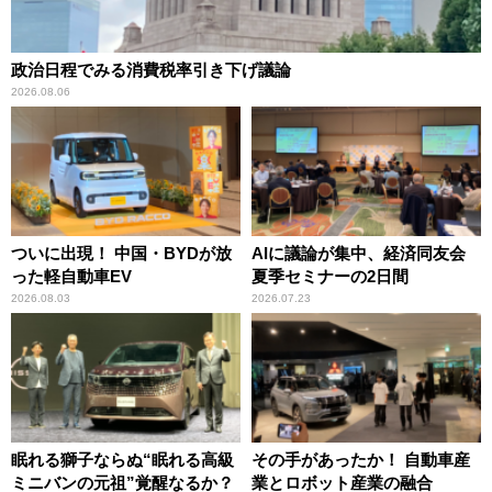
政治日程でみる消費税率引き下げ議論
2026.08.06
ついに出現！ 中国・BYDが放
AIに議論が集中、経済同友会
った軽自動車EV
夏季セミナーの2日間
2026.08.03
2026.07.23
眠れる獅子ならぬ“眠れる高級
その手があったか！ 自動車産
ミニバンの元祖”覚醒なるか？
業とロボット産業の融合