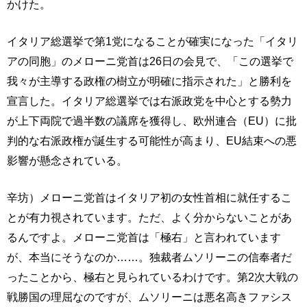
かけた。
イタリア総選挙で第1党になることが確実になった「イタリ
アの同胞」のメローニ党首は26日の会見で、「この選挙で
我々が主導する政権の樹立が明確に指示された」と勝利を
宣言した。イタリア総選挙では右派政党を中心とする勢力
が上下両院で過半数の議席を獲得し、欧州連合（EU）に批
判的な右派政権が誕生する可能性が高まり、EU結束への悪
影響が懸念されている。
辛坊）メローニ党首はイタリア初の女性首相に就任するこ
とが有力視されています。ただ、よく分からないことがあ
るんですよ。メローニ党首は「極右」と言われています
が、本当にそうなのか……。独裁者ムソリーニの信奉者だ
ったことから、極右と見られているわけです。第2次大戦の
戦勝国の理屈なのですが、ムソリーニは悪名高きファシス