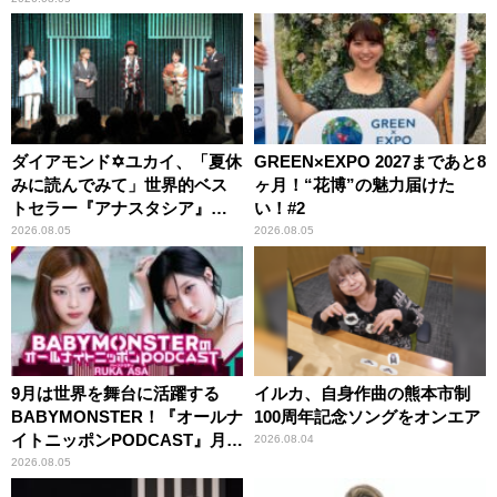
ダイアモンド✡ユカイ、「夏休
GREEN×EXPO 2027まであと8
みに読んでみて」世界的ベス
ヶ月！“花博”の魅力届けた
トセラー『アナスタシア』を
い！#2
紹介
2026.08.05
2026.08.05
9月は世界を舞台に活躍する
イルカ、自身作曲の熊本市制
BABYMONSTER！『オールナ
100周年記念ソングをオンエア
イトニッポンPODCAST』月替
2026.08.04
わりパーソナリティ
2026.08.05