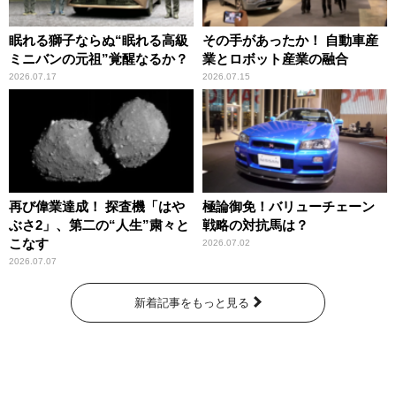
眠れる獅子ならぬ“眠れる高級
その手があったか！ 自動車産
ミニバンの元祖”覚醒なるか？
業とロボット産業の融合
2026.07.17
2026.07.15
再び偉業達成！ 探査機「はや
極論御免！バリューチェーン
ぶさ2」、第二の“人生”粛々と
戦略の対抗馬は？
こなす
2026.07.02
2026.07.07
新着記事をもっと見る