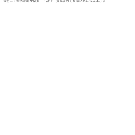
状態に」辛坊治郎が指摘 「辞任」賛成多数も投票結果に去就示さず