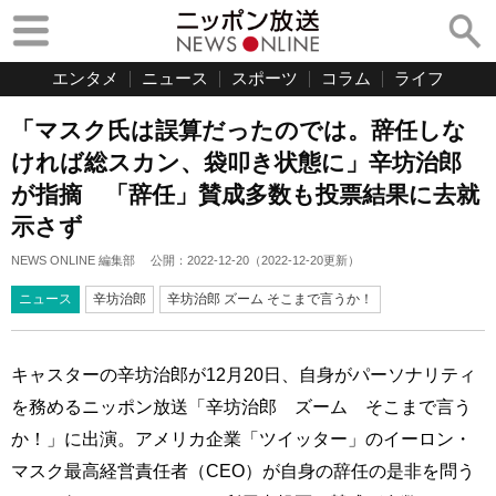
エンタメ
ニュース
スポーツ
コラム
ライフ
「マスク氏は誤算だったのでは。辞任しな
ければ総スカン、袋叩き状態に」辛坊治郎
が指摘 「辞任」賛成多数も投票結果に去就
示さず
NEWS ONLINE 編集部
公開：
2022-12-20
（
2022-12-20
更新）
ニュース
辛坊治郎
辛坊治郎 ズーム そこまで言うか！
キャスターの辛坊治郎が12月20日、自身がパーソナリティ
を務めるニッポン放送「辛坊治郎 ズーム そこまで言う
か！」に出演。アメリカ企業「ツイッター」のイーロン・
マスク最高経営責任者（CEO）が自身の辞任の是非を問う