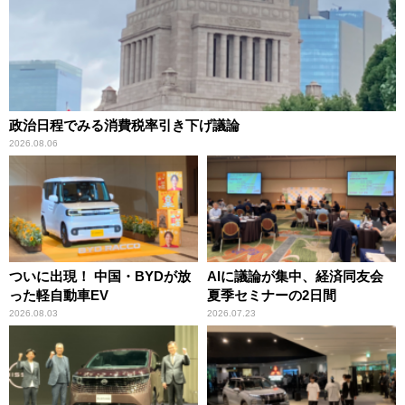
政治日程でみる消費税率引き下げ議論
2026.08.06
ついに出現！ 中国・BYDが放
AIに議論が集中、経済同友会
った軽自動車EV
夏季セミナーの2日間
2026.08.03
2026.07.23