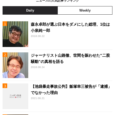
ニュースの人気記事ランキング
Daily
Weekly
森永卓郎が選ぶ日本をダメにした総理、1位は
小泉純一郎
2018.08.22
ジャーナリスト山路徹、世間を賑わせた“二股
騒動”の真相を語る
2018.08.24
【池袋暴走事故公判】飯塚幸三被告が「逮捕」
でなかった理由
2021.06.21