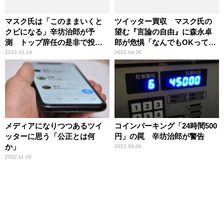
マスク氏は「このままいくと
ツイッター買収 マスク氏の
クビになる」辛坊治郎が予
望む『言論の自由』に森永卓
測 トップ辞任の是非で投票
郎が危惧「なんでもOKってな
実施
ると犯罪につながること
2022.12.19
2022.04.26
も……」
メディアになりつつあるツイ
コインパーキング「24時間500
ッターに思う「公正とは何
円」の罠 辛坊治郎が警告
か」
2022.09.06
2022.11.16