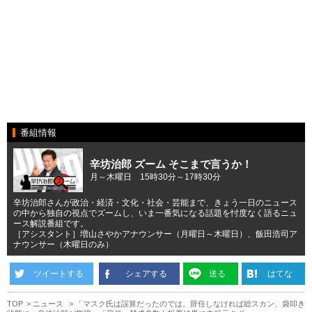
番組情報
辛坊治郎 ズーム そこまで言うか！
月～木曜日 15時30分～17時30分
辛坊治郎さんが政治・経済・文化・社会・芸能まで、きょう一日のニュース
の中から独自の視点でズームし、いま一番気になる話題を忖度なく語るニュ
ース解説番組です。
［アシスタント］増山さやかアナウンサー（月曜日～木曜日）、飯田浩司ア
ナウンサー（木曜日のみ）
ツイートする
シェアする
送る
はてな
TOP
ニュース
「マスク氏は誤算だったのでは。辞任しなければ総スカン、袋叩き