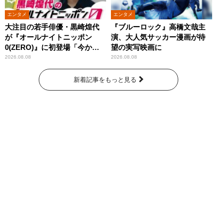
エンタメ
エンタメ
大注目の若手俳優・黒崎煌代
『ブルーロック』高橋文哉主
が『オールナイトニッポン
演、大人気サッカー漫画が待
0(ZERO)』に初登場「今から
望の実写映画に
とてもワクワクしておりま
2026.08.08
2026.08.08
す！」
新着記事をもっと見る