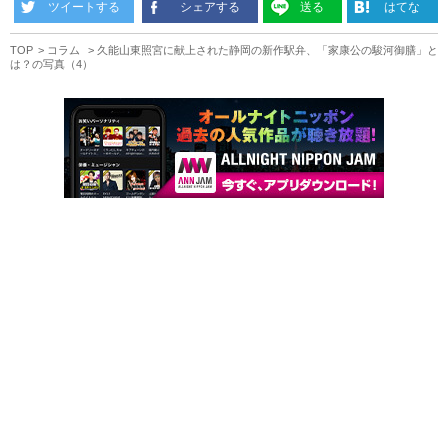
ツイートする
シェアする
送る
はてな
TOP
コラム
久能山東照宮に献上された静岡の新作駅弁、「家康公の駿河御膳」と
は？の写真（4）