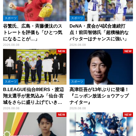
スポーツ
スポーツ
谷繁氏、広島・斉藤優汰のス
DeNA・度会が4試合連続打
トレートを評価も「ひとつ気
点！前田智徳氏「超積極的な
になることが…」
バッターはチャンスに強い」
2026.08.08
2026.08.08
NEW
NEW
スポーツ
スポーツ
B.LEAGUE仙台89ERS・渡辺
髙津臣吾が13年ぶりに登場！
翔太選手が意気込み「仙台‧宮
『ニッポン放送ショウアップ
城をさらに盛り上げていきた
ナイター』
いです」
2026.08.08
2026.08.08
NEW
NEW