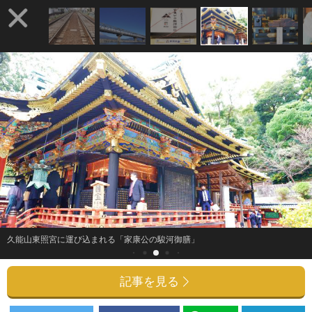
久能山東照宮に運び込まれる「家康公の駿河御膳」
記事を見る