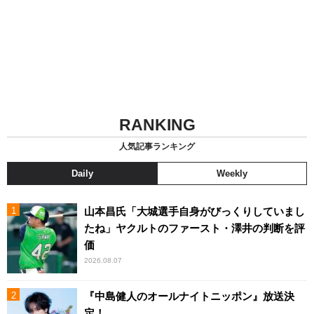
RANKING
人気記事ランキング
Daily
Weekly
山本昌氏「大城選手自身がびっくりしていまし
たね」ヤクルトのファースト・澤井の判断を評
価
2026.08.07
『中島健人のオールナイトニッポン』放送決
定！