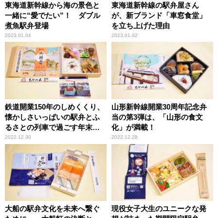
東海道新幹線から海の景色と
東海道新幹線の駅弁屋さん
一緒に“愛でたい”！ ダブル
が、新ブランド「車窓食堂」
煮魚駅弁登場
を立ち上げた理由
2023.01.04
2023.01.02
鉄道開業150年のしめくくり、
山形新幹線開業30周年記念弁
懐かしさいっぱいの駅弁とふ
当の第3弾は、「山形の食文
るさとの列車で過ごす年末年
化」が満載！
始はいかが？
2022.12.30
2022.12.28
大船の駅弁文化を未来へ繋ぐ
現役女子大生のユニークな発