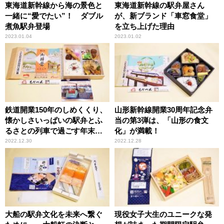
東海道新幹線から海の景色と
東海道新幹線の駅弁屋さん
一緒に“愛でたい”！ ダブル
が、新ブランド「車窓食堂」
煮魚駅弁登場
を立ち上げた理由
2023.01.04
2023.01.02
鉄道開業150年のしめくくり、
山形新幹線開業30周年記念弁
懐かしさいっぱいの駅弁とふ
当の第3弾は、「山形の食文
るさとの列車で過ごす年末年
化」が満載！
始はいかが？
2022.12.30
2022.12.28
大船の駅弁文化を未来へ繋ぐ
現役女子大生のユニークな発