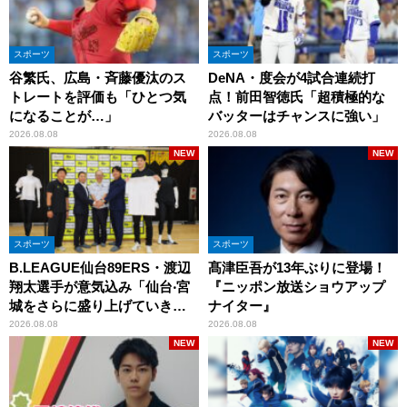
スポーツ
スポーツ
谷繁氏、広島・斉藤優汰のス
DeNA・度会が4試合連続打
トレートを評価も「ひとつ気
点！前田智徳氏「超積極的な
になることが…」
バッターはチャンスに強い」
2026.08.08
2026.08.08
NEW
NEW
スポーツ
スポーツ
B.LEAGUE仙台89ERS・渡辺
髙津臣吾が13年ぶりに登場！
翔太選手が意気込み「仙台‧宮
『ニッポン放送ショウアップ
城をさらに盛り上げていきた
ナイター』
いです」
2026.08.08
2026.08.08
NEW
NEW