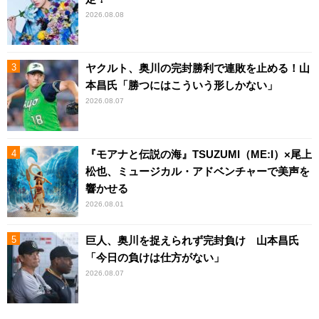
2026.08.08
ヤクルト、奥川の完封勝利で連敗を止める！山
本昌氏「勝つにはこういう形しかない」
2026.08.07
『モアナと伝説の海』TSUZUMI（ME:I）×尾上
松也、ミュージカル・アドベンチャーで美声を
響かせる
2026.08.01
巨人、奥川を捉えられず完封負け 山本昌氏
「今日の負けは仕方がない」
2026.08.07