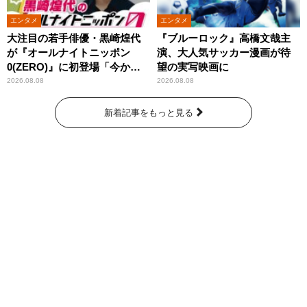
エンタメ
エンタメ
大注目の若手俳優・黒崎煌代
『ブルーロック』高橋文哉主
が『オールナイトニッポン
演、大人気サッカー漫画が待
0(ZERO)』に初登場「今から
望の実写映画に
とてもワクワクしておりま
2026.08.08
2026.08.08
す！」
新着記事をもっと見る