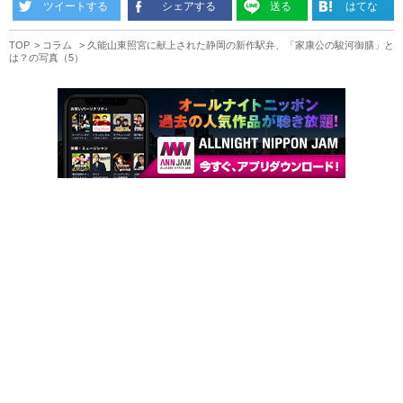
ツイートする
シェアする
送る
はてな
TOP
コラム
久能山東照宮に献上された静岡の新作駅弁、「家康公の駿河御膳」と
は？の写真（5）