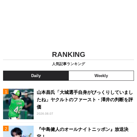
RANKING
人気記事ランキング
Daily
Weekly
山本昌氏「大城選手自身がびっくりしていまし
たね」ヤクルトのファースト・澤井の判断を評
価
2026.08.07
『中島健人のオールナイトニッポン』放送決
定！