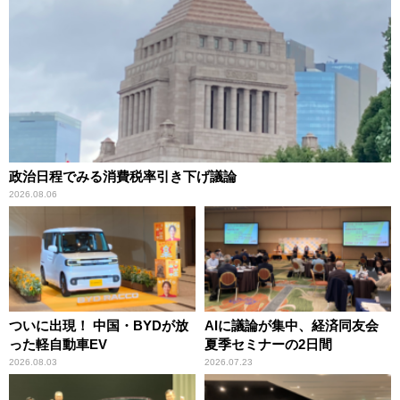
政治日程でみる消費税率引き下げ議論
2026.08.06
ついに出現！ 中国・BYDが放
AIに議論が集中、経済同友会
った軽自動車EV
夏季セミナーの2日間
2026.08.03
2026.07.23