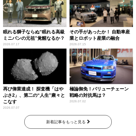
眠れる獅子ならぬ“眠れる高級
その手があったか！ 自動車産
ミニバンの元祖”覚醒なるか？
業とロボット産業の融合
2026.07.17
2026.07.15
再び偉業達成！ 探査機「はや
極論御免！バリューチェーン
ぶさ2」、第二の“人生”粛々と
戦略の対抗馬は？
こなす
2026.07.02
2026.07.07
新着記事をもっと見る