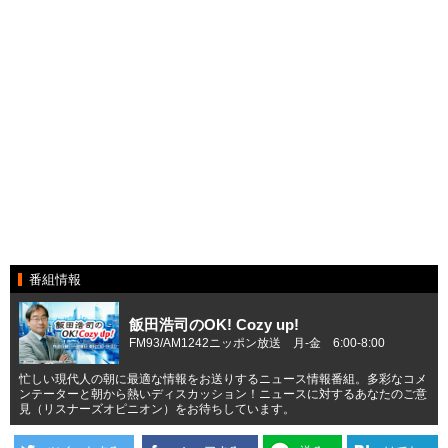
番組情報
飯田浩司のOK! Cozy up!
FM93/AM1242ニッポン放送 月-金 6:00-8:00
忙しい現代人の朝に最適な情報をお送りするニュース情報番組。多彩なコメ
ンテーターと朝から熱いディスカッション！ニュースに対するあなたのご意
見（リスナーズオピニオン）をお待ちしています。