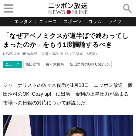
エンタメ
ニュース
スポーツ
コラム
ライフ
「なぜアベノミクスが道半ばで終わってし
まったのか」をもう1度議論するべき
NEWS ONLINE 編集部
公開：
2023-01-18
（
2023-01-18
更新）
ニュース
飯田浩司
佐々木俊尚
飯田浩司のOK! Cozy up!
ジャーナリストの佐々木俊尚が1月18日、ニッポン放送「飯
田浩司のOK! Cozy up!」に出演。金利の上昇圧力が高まる
市場への日銀の対応について解説した。