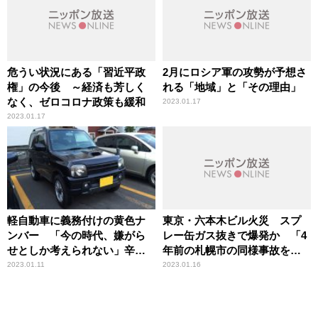
危うい状況にある「習近平政
2月にロシア軍の攻勢が予想さ
権」の今後 ～経済も芳しく
れる「地域」と「その理由」
なく、ゼロコロナ政策も緩和
2023.01.17
2023.01.17
軽自動車に義務付けの黄色ナ
東京・六本木ビル火災 スプ
ンバー 「今の時代、嫌がら
レー缶ガス抜きで爆発か 「4
せとしか考えられない」辛坊
年前の札幌市の同様事故を教
治郎が疑問投げかけ
訓にしていれば防げた」辛坊
2023.01.11
2023.01.16
治郎が指摘