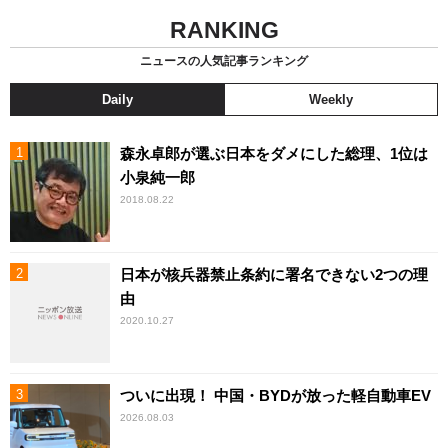
RANKING
ニュースの人気記事ランキング
Daily
Weekly
森永卓郎が選ぶ日本をダメにした総理、1位は
小泉純一郎
2018.08.22
日本が核兵器禁止条約に署名できない2つの理
由
2020.10.27
ついに出現！ 中国・BYDが放った軽自動車EV
2026.08.03