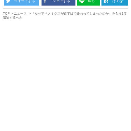
ツイートする
シェアする
送る
はてな
TOP
ニュース
「なぜアベノミクスが道半ばで終わってしまったのか」をもう1度
議論するべき