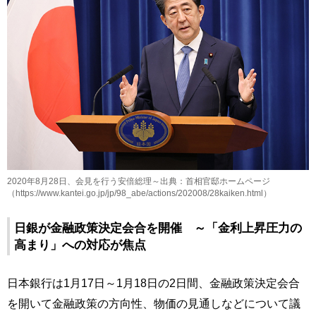
2020年8月28日、会見を行う安倍総理～出典：首相官邸ホームページ
（https://www.kantei.go.jp/jp/98_abe/actions/202008/28kaiken.html）
日銀が金融政策決定会合を開催 ～「金利上昇圧力の
高まり」への対応が焦点
日本銀行は1月17日～1月18日の2日間、金融政策決定会合
を開いて金融政策の方向性、物価の見通しなどについて議