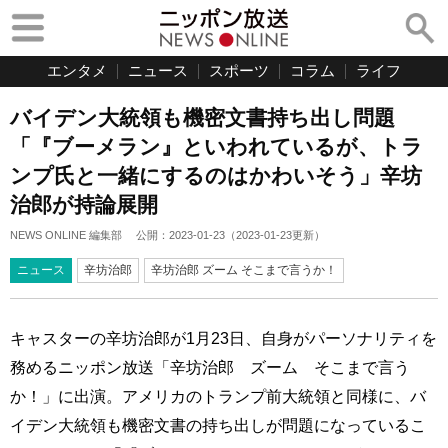
エンタメ
ニュース
スポーツ
コラム
ライフ
バイデン大統領も機密文書持ち出し問題
「『ブーメラン』といわれているが、トラ
ンプ氏と一緒にするのはかわいそう」辛坊
治郎が持論展開
NEWS ONLINE 編集部
公開：
2023-01-23
（
2023-01-23
更新）
ニュース
辛坊治郎
辛坊治郎 ズーム そこまで言うか！
キャスターの辛坊治郎が1月23日、自身がパーソナリティを
務めるニッポン放送「辛坊治郎 ズーム そこまで言う
か！」に出演。アメリカのトランプ前大統領と同様に、バ
イデン大統領も機密文書の持ち出しが問題になっているこ