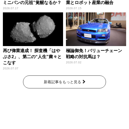
ミニバンの元祖”覚醒なるか？
業とロボット産業の融合
2026.07.17
2026.07.15
再び偉業達成！ 探査機「はや
極論御免！バリューチェーン
ぶさ2」、第二の“人生”粛々と
戦略の対抗馬は？
こなす
2026.07.02
2026.07.07
新着記事をもっと見る