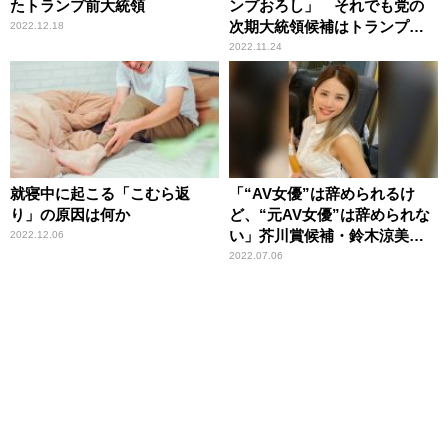
たトランプ前大統領
ンプおろし」 それでも党の
次期大統領候補はトランプ
2022.12.18
氏？
2022.11.24
就寝中に起こる「こむら返
「“AV女優”は辞められるけ
り」の原因は何か
ど、“元AV女優”は辞められな
い」芥川賞候補・鈴木涼美が
2022.12.06
経験から考える「AV新法」
2022.07.06