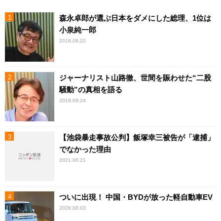
森永卓郎が選ぶ日本をダメにした総理、1位は
小泉純一郎
2018.08.22
ジャーナリスト山路徹、世間を賑わせた“二股
騒動”の真相を語る
2018.08.24
【池袋暴走事故公判】飯塚幸三被告が「逮捕」
でなかった理由
2021.06.21
ついに出現！ 中国・BYDが放った軽自動車EV
2026.08.03