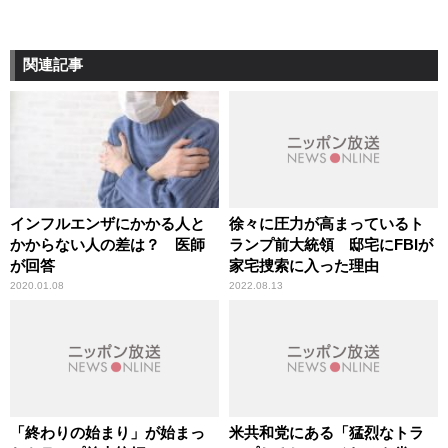
関連記事
インフルエンザにかかる人と
徐々に圧力が高まっているト
かからない人の差は？ 医師
ランプ前大統領 邸宅にFBIが
が回答
家宅捜索に入った理由
2020.01.08
2022.08.13
「終わりの始まり」が始まっ
米共和党にある「猛烈なトラ