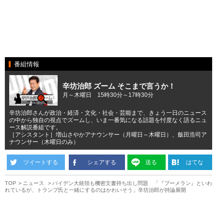
番組情報
辛坊治郎 ズーム そこまで言うか！
月～木曜日 15時30分～17時30分
辛坊治郎さんが政治・経済・文化・社会・芸能まで、きょう一日のニュース
の中から独自の視点でズームし、いま一番気になる話題を忖度なく語るニュ
ース解説番組です。
［アシスタント］増山さやかアナウンサー（月曜日～木曜日）、飯田浩司ア
ナウンサー（木曜日のみ）
ツイートする
シェアする
送る
はてな
TOP
ニュース
バイデン大統領も機密文書持ち出し問題 「『ブーメラン』といわ
れているが、トランプ氏と一緒にするのはかわいそう」辛坊治郎が持論展開