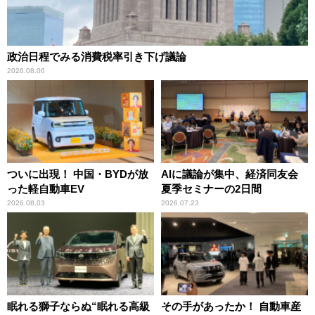
政治日程でみる消費税率引き下げ議論
2026.08.06
ついに出現！ 中国・BYDが放
AIに議論が集中、経済同友会
った軽自動車EV
夏季セミナーの2日間
2026.08.03
2026.07.23
眠れる獅子ならぬ“眠れる高級
その手があったか！ 自動車産