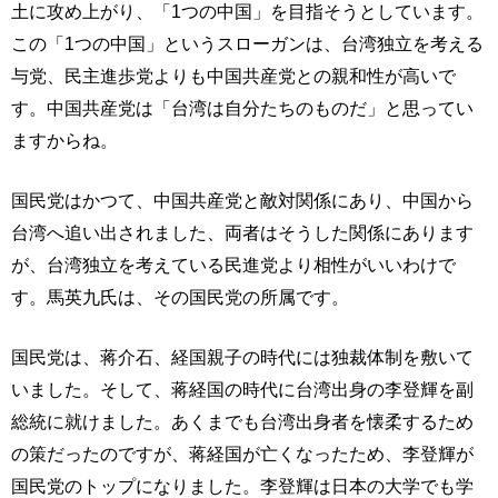
土に攻め上がり、「1つの中国」を目指そうとしています。
この「1つの中国」というスローガンは、台湾独立を考える
与党、民主進歩党よりも中国共産党との親和性が高いで
す。中国共産党は「台湾は自分たちのものだ」と思ってい
ますからね。
国民党はかつて、中国共産党と敵対関係にあり、中国から
台湾へ追い出されました、両者はそうした関係にあります
が、台湾独立を考えている民進党より相性がいいわけで
す。馬英九氏は、その国民党の所属です。
国民党は、蒋介石、経国親子の時代には独裁体制を敷いて
いました。そして、蒋経国の時代に台湾出身の李登輝を副
総統に就けました。あくまでも台湾出身者を懐柔するため
の策だったのですが、蒋経国が亡くなったため、李登輝が
国民党のトップになりました。李登輝は日本の大学でも学