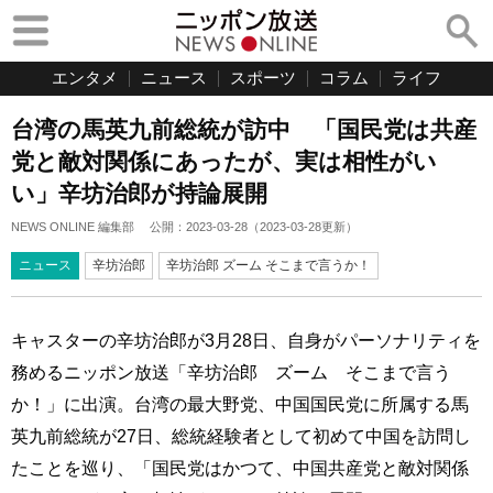
エンタメ
ニュース
スポーツ
コラム
ライフ
台湾の馬英九前総統が訪中 「国民党は共産
党と敵対関係にあったが、実は相性がい
い」辛坊治郎が持論展開
NEWS ONLINE 編集部
公開：
2023-03-28
（
2023-03-28
更新）
ニュース
辛坊治郎
辛坊治郎 ズーム そこまで言うか！
キャスターの辛坊治郎が3月28日、自身がパーソナリティを
務めるニッポン放送「辛坊治郎 ズーム そこまで言う
か！」に出演。台湾の最大野党、中国国民党に所属する馬
英九前総統が27日、総統経験者として初めて中国を訪問し
たことを巡り、「国民党はかつて、中国共産党と敵対関係