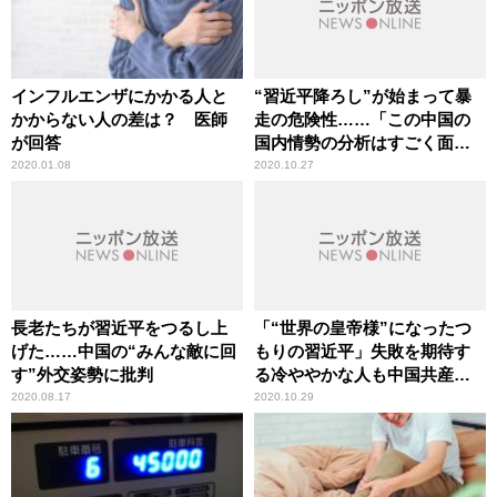
インフルエンザにかかる人と
“習近平降ろし”が始まって暴
かからない人の差は？ 医師
走の危険性……「この中国の
が回答
国内情勢の分析はすごく面白
い」辛坊治郎が言及
2020.01.08
2020.10.27
長老たちが習近平をつるし上
「“世界の皇帝様”になったつ
げた……中国の“みんな敵に回
もりの習近平」失敗を期待す
す”外交姿勢に批判
る冷ややかな人も中国共産党
には多い
2020.08.17
2020.10.29