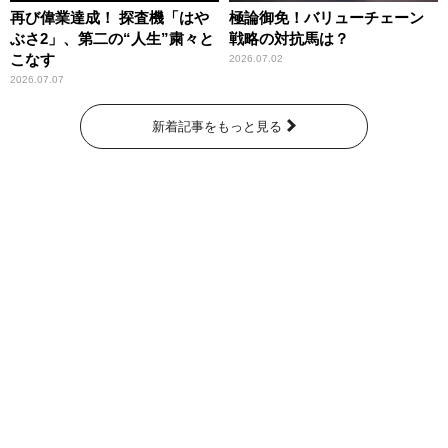
再び偉業達成！ 探査機「はや
極論御免！バリューチェーン
ぶさ2」、第二の“人生”粛々と
戦略の対抗馬は？
こなす
2026.07.02
2026.07.07
新着記事をもっと見る