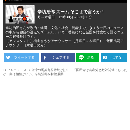
辛坊治郎 ズーム そこまで言うか！
月～木曜日 15時30分～17時30分
辛坊治郎さんが政治・経済・文化・社会・芸能まで、きょう一日のニュース
の中から独自の視点でズームし、いま一番気になる話題を忖度なく語るニュ
ース解説番組です。
［アシスタント］増山さやかアナウンサー（月曜日～木曜日）、飯田浩司ア
ナウンサー（木曜日のみ）
ツイートする
シェアする
送る
はてな
TOP
ニュース
台湾の馬英九前総統が訪中 「国民党は共産党と敵対関係にあった
が、実は相性がいい」辛坊治郎が持論展開