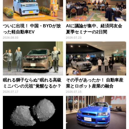
ついに出現！ 中国・BYDが放
AIに議論が集中、経済同友会
った軽自動車EV
夏季セミナーの2日間
2026.08.03
2026.07.23
眠れる獅子ならぬ“眠れる高級
その手があったか！ 自動車産
ミニバンの元祖”覚醒なるか？
業とロボット産業の融合
2026.07.17
2026.07.15