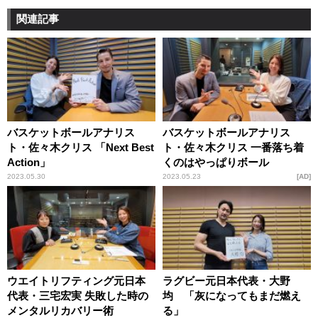
関連記事
バスケットボールアナリス
バスケットボールアナリス
ト・佐々木クリス 「Next Best
ト・佐々木クリス 一番落ち着
Action」
くのはやっぱりボール
2023.05.30
2023.05.23
AD
ウエイトリフティング元日本
ラグビー元日本代表・大野
代表・三宅宏実 失敗した時の
均 「灰になってもまだ燃え
メンタルリカバリー術
る」