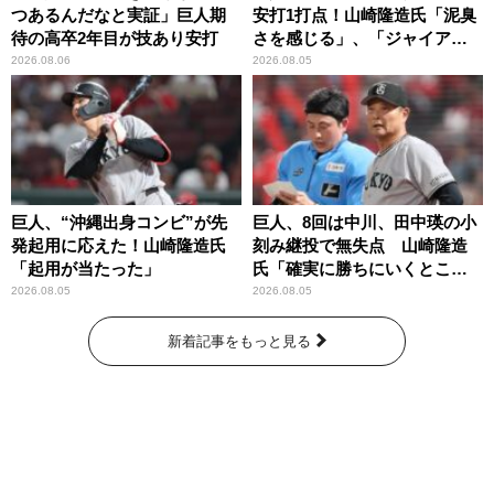
つあるんだなと実証」巨人期
安打1打点！山崎隆造氏「泥臭
待の高卒2年目が技あり安打
さを感じる」、「ジャイアン
ツには少ないタイプ」
2026.08.06
2026.08.05
巨人、“沖縄出身コンビ”が先
巨人、8回は中川、田中瑛の小
発起用に応えた！山崎隆造氏
刻み継投で無失点 山崎隆造
「起用が当たった」
氏「確実に勝ちにいくとこ
ろ」
2026.08.05
2026.08.05
新着記事をもっと見る