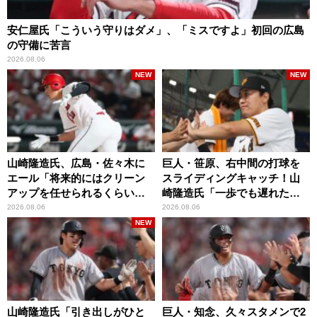
安仁屋氏「こういう守りはダメ」、「ミスですよ」初回の広島
の守備に苦言
2026.08.06
NEW
NEW
山崎隆造氏、広島・佐々木に
巨人・笹原、右中間の打球を
エール「将来的にはクリーン
スライディングキャッチ！山
アップを任せられるくらいま
崎隆造氏「一歩でも遅れた
では成長して」
ら…」
2026.08.06
2026.08.06
NEW
山崎隆造氏「引き出しがひと
巨人・知念、久々スタメンで2