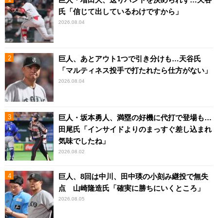
氏「信じて出しているわけですから」
2026.08.04
巨人、あとアウト1つで引き分けも…天谷氏
「マルティネス投手で打たれたら仕方がない」
2026.08.04
巨人・坂本勇人、満塁の好機に代打で登場も…
田尾氏「インサイドよりのまっすぐ差し込まれ
気味でしたね」
2026.08.02
巨人、8回は中川、田中瑛の小刻み継投で無失
点 山崎隆造氏「確実に勝ちにいくところ」
2026.08.05