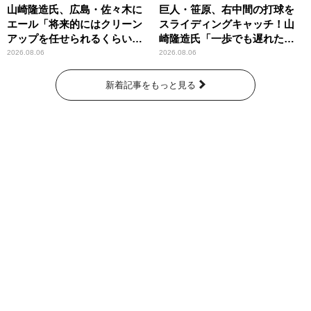
山崎隆造氏、広島・佐々木に
巨人・笹原、右中間の打球を
エール「将来的にはクリーン
スライディングキャッチ！山
アップを任せられるくらいま
崎隆造氏「一歩でも遅れた
では成長して」
ら…」
2026.08.06
2026.08.06
新着記事をもっと見る