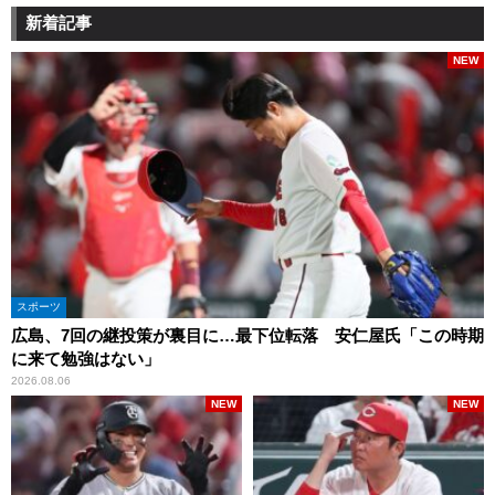
新着記事
NEW
スポーツ
広島、7回の継投策が裏目に…最下位転落 安仁屋氏「この時期
に来て勉強はない」
2026.08.06
NEW
NEW