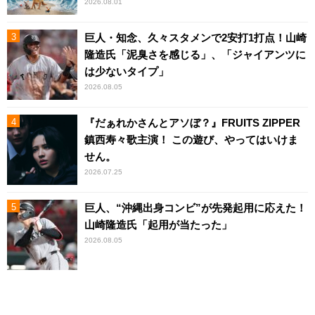
2026.08.01
巨人・知念、久々スタメンで2安打1打点！山崎
隆造氏「泥臭さを感じる」、「ジャイアンツに
は少ないタイプ」
2026.08.05
『だぁれかさんとアソぼ？』FRUITS ZIPPER
鎮西寿々歌主演！ この遊び、やってはいけま
せん。
2026.07.25
巨人、“沖縄出身コンビ”が先発起用に応えた！
山崎隆造氏「起用が当たった」
2026.08.05