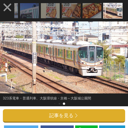
323系電車・普通列車、大阪環状線・京橋～大阪城公園間
記事を見る