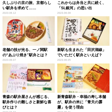
久しぶりの京の旅、京都らし
これからは弁当と共に続く、
い駅弁を求めて……
「SL銀河」の思い出
2023.06.12
2023.06.09
老舗の技が光る、一ノ関駅
新駅も生まれた「田沢湖線」
の“あぶり焼き”駅弁とは？
でいただく駅弁といえば？
2023.06.07
2023.06.05
青森の駅弁屋さんが感じる、
新青森駅弁・幸福の寿し本舗
駅弁作りの難しさと新鮮な喜
が、駅弁の米に「青天の霹
びとは？
靂」を使う理由