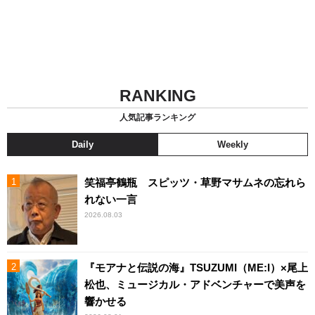
RANKING
人気記事ランキング
Daily
Weekly
笑福亭鶴瓶 スピッツ・草野マサムネの忘れら
れない一言
2026.08.03
『モアナと伝説の海』TSUZUMI（ME:I）×尾上
松也、ミュージカル・アドベンチャーで美声を
響かせる