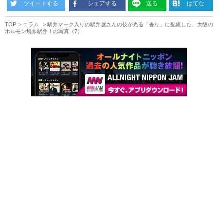
ツイートする
シェアする
送る
はてな
TOP
コラム
駅弁マーク入りの駅弁屋さんの技が光る「香り」に配慮した、大阪の
ホルモン焼き駅弁！の写真（7）