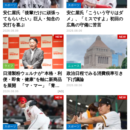
スポーツ
スポーツ
安仁屋氏「後輩だけに頑張っ
安仁屋氏「こういう守りはダ
てもらいたい」巨人・知念の
メ」、「ミスですよ」初回の
安打を喜ぶ
広島の守備に苦言
2026.08.06
2026.08.06
NEW
NEW
ライフ
ニュース
日清製粉ウェルナが“本格・利
政治日程でみる消費税率引き
便・即食・健康”を軸に新商品
下げ議論
を展開 「マ・マー」「青の
2026.08.06
洞窟」ブランドを強化
2026.08.06
AD
NEW
NEW
スポーツ
スポーツ