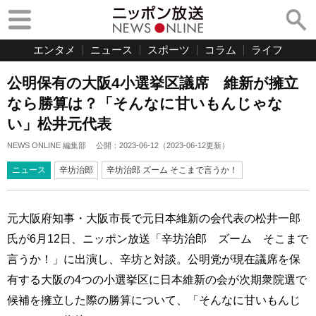
エンタメ
ニュース
スポーツ
コラム
ライフ
公明保有の大阪4小選挙区議席 維新が擁立
なら勝算は？「そんなに甘いもんじゃな
い」松井元代表
NEWS ONLINE 編集部
公開：
2023-06-12
（
2023-06-12
更新）
ニュース
辛坊治郎
辛坊治郎 ズーム そこまで言うか！
元大阪府知事・大阪市長で元日本維新の会代表の松井一郎
氏が6月12日、ニッポン放送「辛坊治郎 ズーム そこまで
言うか！」に出演し、辛坊と対談。公明党が現在議席を保
有する大阪の4つの小選挙区に日本維新の会が次期衆院選で
候補を擁立した際の勝算について、「そんなに甘いもんじ