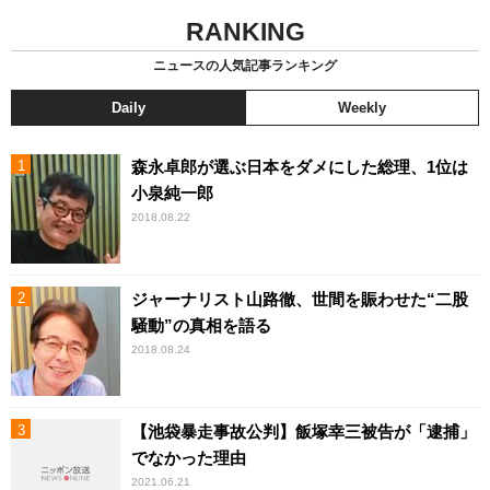
RANKING
ニュースの人気記事ランキング
Daily
Weekly
森永卓郎が選ぶ日本をダメにした総理、1位は
小泉純一郎
2018.08.22
ジャーナリスト山路徹、世間を賑わせた“二股
騒動”の真相を語る
2018.08.24
【池袋暴走事故公判】飯塚幸三被告が「逮捕」
でなかった理由
2021.06.21