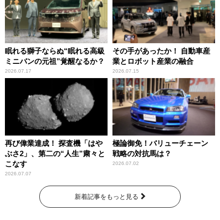
眠れる獅子ならぬ“眠れる高級
その手があったか！ 自動車産
ミニバンの元祖”覚醒なるか？
業とロボット産業の融合
2026.07.17
2026.07.15
再び偉業達成！ 探査機「はや
極論御免！バリューチェーン
ぶさ2」、第二の“人生”粛々と
戦略の対抗馬は？
こなす
2026.07.02
2026.07.07
新着記事をもっと見る