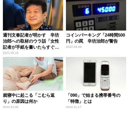
週刊文春記者が明かす 辛坊
コインパーキング「24時間500
治郎への取材のウラ話「女性
円」の罠 辛坊治郎が警告
記者が手紙を書いたらすぐに
2022.09.06
返事が来ました」
2021.05.16
就寝中に起こる「こむら返
「090」で始まる携帯番号の
り」の原因は何か
「特徴」とは
2022.12.06
2022.11.17