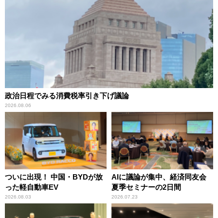
政治日程でみる消費税率引き下げ議論
2026.08.06
ついに出現！ 中国・BYDが放
AIに議論が集中、経済同友会
った軽自動車EV
夏季セミナーの2日間
2026.08.03
2026.07.23