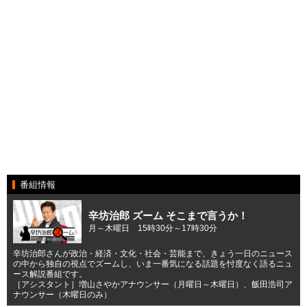
番組情報
辛坊治郎 ズーム そこまで言うか！
月～木曜日 15時30分～17時30分
辛坊治郎さんが政治・経済・文化・社会・芸能まで、きょう一日のニュース
の中から独自の視点でズームし、いま一番気になる話題を忖度なく語るニュ
ース解説番組です。
［アシスタント］増山さやかアナウンサー（月曜日～木曜日）、飯田浩司ア
ナウンサー（木曜日のみ）