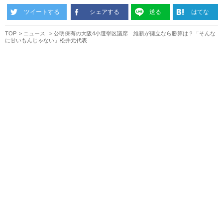
ツイートする
シェアする
送る
はてな
TOP
ニュース
公明保有の大阪4小選挙区議席 維新が擁立なら勝算は？「そんな
に甘いもんじゃない」松井元代表