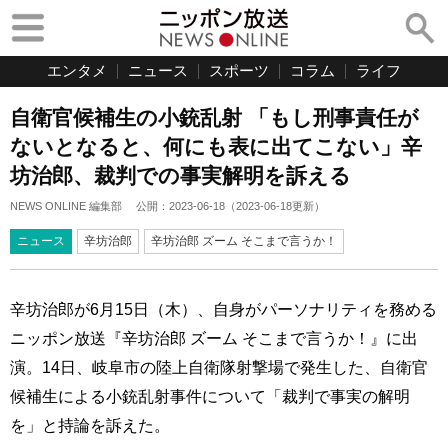
エンタメ
ニュース
スポーツ
コラム
ライフ
自衛官候補生の小銃乱射 「もし刑事責任が
ないとなると、何にも表に出てこない」辛
坊治郎、裁判での事実解明を訴える
NEWS ONLINE 編集部
公開：
2023-06-18
（
2023-06-18
更新）
ニュース
辛坊治郎
辛坊治郎 ズーム そこまで言うか！
辛坊治郎が6月15日（木）、自身がパーソナリティを務める
ニッポン放送『辛坊治郎 ズーム そこまで言うか！』に出
演。14日、岐阜市の陸上自衛隊射撃場で発生した、自衛官
候補生による小銃乱射事件について「裁判で事実の解明
を」と持論を訴えた。