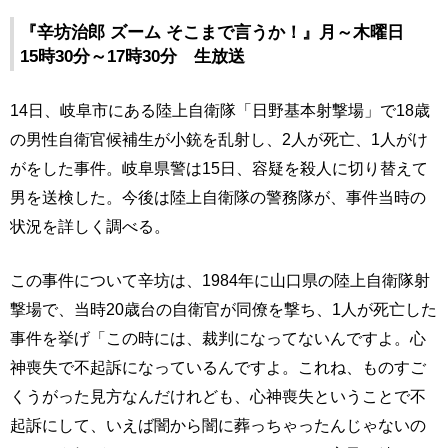
『辛坊治郎 ズーム そこまで言うか！』月～木曜日
15時30分～17時30分 生放送
14日、岐阜市にある陸上自衛隊「日野基本射撃場」で18歳
の男性自衛官候補生が小銃を乱射し、2人が死亡、1人がけ
がをした事件。岐阜県警は15日、容疑を殺人に切り替えて
男を送検した。今後は陸上自衛隊の警務隊が、事件当時の
状況を詳しく調べる。
この事件について辛坊は、1984年に山口県の陸上自衛隊射
撃場で、当時20歳台の自衛官が同僚を撃ち、1人が死亡した
事件を挙げ「この時には、裁判になってないんですよ。心
神喪失で不起訴になっているんですよ。これね、ものすご
くうがった見方なんだけれども、心神喪失ということで不
起訴にして、いえば闇から闇に葬っちゃったんじゃないの