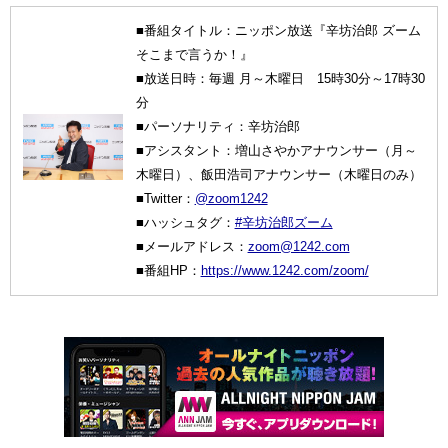
■番組タイトル：ニッポン放送『辛坊治郎 ズーム
そこまで言うか！』
■放送日時：毎週 月～木曜日 15時30分～17時30
分
■パーソナリティ：辛坊治郎
■アシスタント：増山さやかアナウンサー（月～
木曜日）、飯田浩司アナウンサー（木曜日のみ）
■Twitter：
@zoom1242
■ハッシュタグ：
#辛坊治郎ズーム
■メールアドレス：
zoom@1242.com
■番組HP：
https://www.1242.com/zoom/