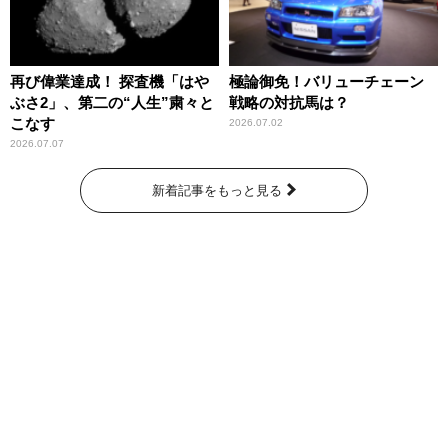
再び偉業達成！ 探査機「はや
極論御免！バリューチェーン
ぶさ2」、第二の“人生”粛々と
戦略の対抗馬は？
こなす
2026.07.02
2026.07.07
新着記事をもっと見る