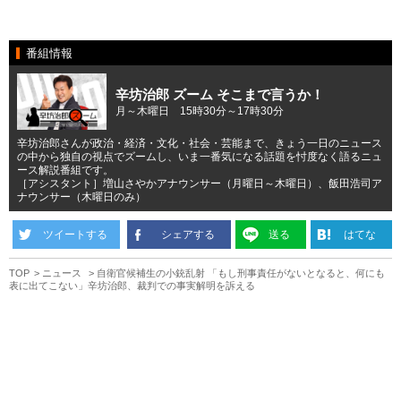
番組情報
辛坊治郎 ズーム そこまで言うか！
月～木曜日 15時30分～17時30分
辛坊治郎さんが政治・経済・文化・社会・芸能まで、きょう一日のニュース
の中から独自の視点でズームし、いま一番気になる話題を忖度なく語るニュ
ース解説番組です。
［アシスタント］増山さやかアナウンサー（月曜日～木曜日）、飯田浩司ア
ナウンサー（木曜日のみ）
ツイートする
シェアする
送る
はてな
TOP
ニュース
自衛官候補生の小銃乱射 「もし刑事責任がないとなると、何にも
表に出てこない」辛坊治郎、裁判での事実解明を訴える