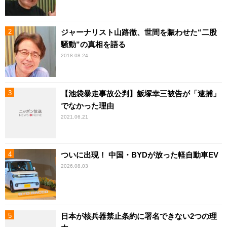
ジャーナリスト山路徹、世間を賑わせた“二股
騒動”の真相を語る
2018.08.24
【池袋暴走事故公判】飯塚幸三被告が「逮捕」
でなかった理由
2021.06.21
ついに出現！ 中国・BYDが放った軽自動車EV
2026.08.03
日本が核兵器禁止条約に署名できない2つの理