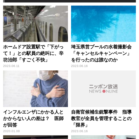
ホームドア設置駅で「下がっ
埼玉県営プールの水着撮影会
て！」との駅員の絶叫に、辛
「キャンセルキャンペーン」
坊治郎「すごく不快」
を行ったのは誰なのか
2023.06.11
2023.06.16
インフルエンザにかかる人と
自衛官候補生銃撃事件 指導
かからない人の差は？ 医師
教官が全員を管理することの
が回答
「限界」
2020.01.08
2023.06.16