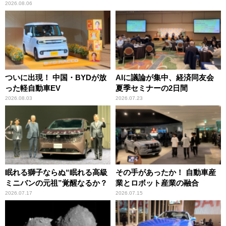
2026.08.06
ついに出現！ 中国・BYDが放
AIに議論が集中、経済同友会
った軽自動車EV
夏季セミナーの2日間
2026.08.03
2026.07.23
眠れる獅子ならぬ“眠れる高級
その手があったか！ 自動車産
ミニバンの元祖”覚醒なるか？
業とロボット産業の融合
2026.07.17
2026.07.15