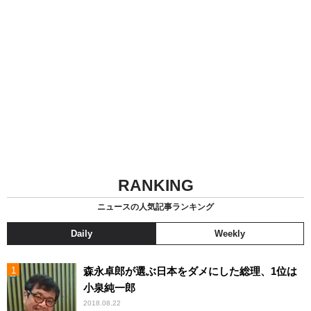
RANKING
ニュースの人気記事ランキング
Daily
Weekly
森永卓郎が選ぶ日本をダメにした総理、1位は
小泉純一郎
2018.08.22