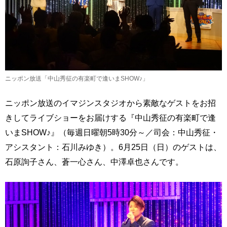
ニッポン放送「中山秀征の有楽町で逢いまSHOW♪」
ニッポン放送のイマジンスタジオから素敵なゲストをお招
きしてライブショーをお届けする『中山秀征の有楽町で逢
いまSHOW♪』（毎週日曜朝5時30分～／司会：中山秀征・
アシスタント：石川みゆき）。6月25日（日）のゲストは、
石原詢子さん、蒼一心さん、中澤卓也さんです。