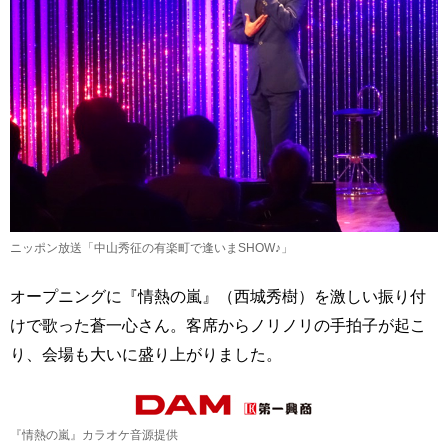
ニッポン放送「中山秀征の有楽町で逢いまSHOW♪」
オープニングに『情熱の嵐』（西城秀樹）を激しい振り付
けで歌った蒼一心さん。客席からノリノリの手拍子が起こ
り、会場も大いに盛り上がりました。
『情熱の嵐』カラオケ音源提供