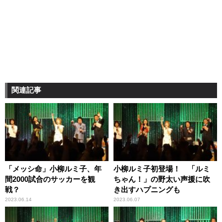
関連記事
「メッシ命」小柳ルミ子、年
小柳ルミ子初登場！ 「ルミ
間2000試合のサッカーを観
ちゃん！」の野太い声援に吹
戦？
き出すハプニングも
2023.06.14
2023.06.07