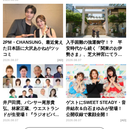
2PM・CHANSUNG、最近覚え
入手困難の強運御守！？ 平
た日本語に大沢あかねがツッ
安時代から続く「関東のお伊
コミ
勢さま」、芝大神宮にてラン
パンプスが合格祈願！
2026.08.07
AD
2026.08.07
井戸田潤、パンサー尾形貴
ゲストにSWEET STEADY・音
弘、林家正蔵、ウエストラン
井結衣＆白石まゆみが登場！
ドが生登場！『ラジオビバリ
公開収録で素顔全開！
ー昼ズ』
2026.08.07
2026.08.07
AD