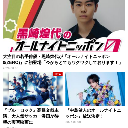
大注目の若手俳優・黒崎煌代が『オールナイトニッポン
0(ZERO)』に初登場「今からとてもワクワクしております！」
2026.08.08
NEW
『ブルーロック』高橋文哉主
『中島健人のオールナイトニ
演、大人気サッカー漫画が待
ッポン』放送決定！
望の実写映画に
2026.08.08
2026.08.08