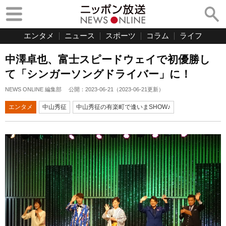
エンタメ
ニュース
スポーツ
コラム
ライフ
中澤卓也、富士スピードウェイで初優勝し
て「シンガーソングドライバー」に！
NEWS ONLINE 編集部
公開：
2023-06-21
（
2023-06-21
更新）
エンタメ
中山秀征
中山秀征の有楽町で逢いまSHOW♪