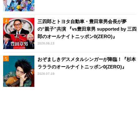
三四郎とトヨタ自動車・豊田章男会長が夢
の“親子”共演 『vs豊田章男 supported by 三四
郎のオールナイトニッポン0(ZERO)』
2026.06.13
おぞましきデスメタルシンガーが降臨！『杉本
ラララのオールナイトニッポン0(ZERO)』
2026.07.19