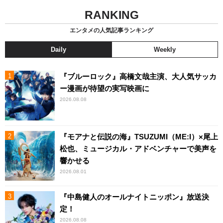
RANKING
エンタメの人気記事ランキング
Daily
Weekly
『ブルーロック』高橋文哉主演、大人気サッカ
ー漫画が待望の実写映画に
2026.08.08
『モアナと伝説の海』TSUZUMI（ME:I）×尾上
松也、ミュージカル・アドベンチャーで美声を
響かせる
2026.08.01
『中島健人のオールナイトニッポン』放送決
定！
2026.08.08