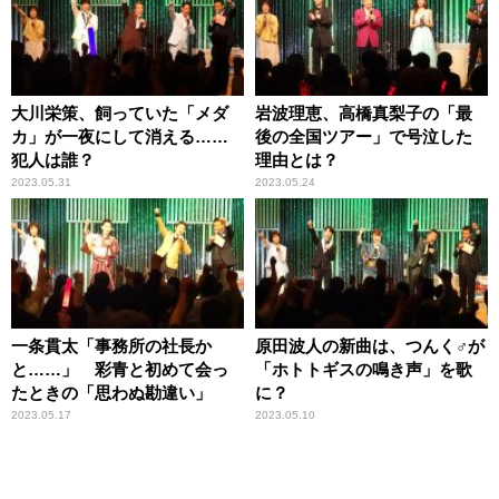
大川栄策、飼っていた「メダ
岩波理恵、高橋真梨子の「最
カ」が一夜にして消える……
後の全国ツアー」で号泣した
犯人は誰？
理由とは？
2023.05.31
2023.05.24
一条貫太「事務所の社長か
原田波人の新曲は、つんく♂が
と……」 彩青と初めて会っ
「ホトトギスの鳴き声」を歌
たときの「思わぬ勘違い」
に？
2023.05.17
2023.05.10