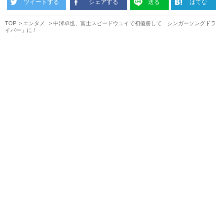
ツイートする
シェアする
送る
はてな
TOP
エンタメ
中澤卓也、富士スピードウェイで初優勝して「シンガーソングドラ
イバー」に！