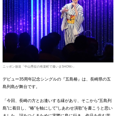
ニッポン放送「中山秀征の有楽町で逢いまSHOW♪」
デビュー35周年記念シングルの『五島椿』は、長崎県の五
島列島が舞台です。
「今回、長崎の方とお逢いする縁があり、そこから“五島列
島”に着目し、“椿”を軸にして“しあわせ演歌”を書こうと思い
ました。詞をつくるために実際に島に行き、作品を生む苦