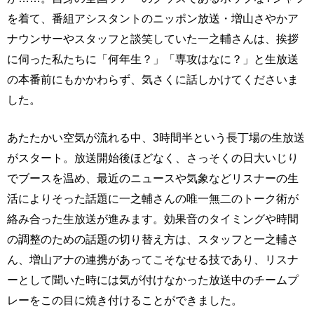
を着て、番組アシスタントのニッポン放送・増山さやかア
ナウンサーやスタッフと談笑していた一之輔さんは、挨拶
に伺った私たちに「何年生？」「専攻はなに？」と生放送
の本番前にもかかわらず、気さくに話しかけてくださいま
した。
あたたかい空気が流れる中、3時間半という長丁場の生放送
がスタート。放送開始後ほどなく、さっそくの日大いじり
でブースを温め、最近のニュースや気象などリスナーの生
活によりそった話題に一之輔さんの唯一無二のトーク術が
絡み合った生放送が進みます。効果音のタイミングや時間
の調整のための話題の切り替え方は、スタッフと一之輔さ
ん、増山アナの連携があってこそなせる技であり、リスナ
ーとして聞いた時には気が付けなかった放送中のチームプ
レーをこの目に焼き付けることができました。