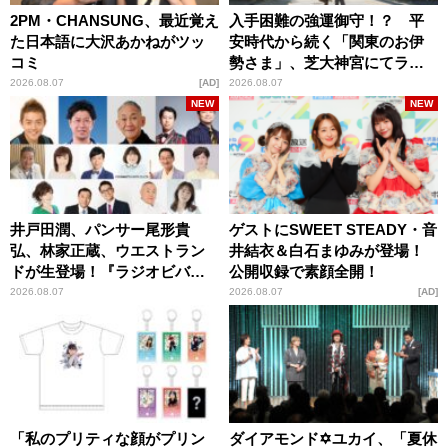
2PM・CHANSUNG、最近覚え
入手困難の強運御守！？ 平
た日本語に大沢あかねがツッ
安時代から続く「関東のお伊
コミ
勢さま」、芝大神宮にてラン
パンプスが合格祈願！
2026.08.07
AD
2026.08.07
NEW
NEW
井戸田潤、パンサー尾形貴
ゲストにSWEET STEADY・音
弘、林家正蔵、ウエストラン
井結衣＆白石まゆみが登場！
ドが生登場！『ラジオビバリ
公開収録で素顔全開！
ー昼ズ』
2026.08.07
2026.08.07
AD
「私のプリティな顔がプリン
ダイアモンド✡ユカイ、「夏休