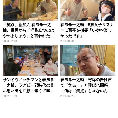
「笑点」新加入 春風亭一之
春風亭一之輔、8歳女子リスナ
輔、長男から「浮足立つのは
ーに習字を指導「いや〜楽し
やめましょう」と言われたこ
かったです」
とを明かす 高田文夫と軽快
2023.02.10
2023.06.01
トーク
サンドウィッチマンと春風亭
春風亭一之輔、寄席の掛け声
一之輔、ラグビー部時代の苦
で「笑点！」と呼ばれ困惑
い思い出を回顧「辛くて辛く
「俺は『笑点』じゃないんだ
て……」
よ（笑）」
2022.01.29
2023.04.25