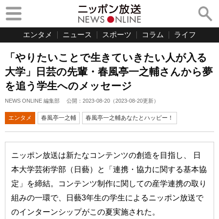
エンタメ
ニュース
スポーツ
コラム
ライフ
「やりたいことで生きていきたい人が入る
大学」日芸の先輩・春風亭一之輔さんから夢
を追う学生へのメッセージ
NEWS ONLINE 編集部
公開：
2023-08-20
（
2023-08-20
更新）
エンタメ
春風亭一之輔
春風亭一之輔あなたとハッピー！
ニッポン放送は新たなコンテンツの創造を目指し、 日
本大学芸術学部（日藝）と「連携・協力に関する基本協
定」を締結。コンテンツ制作に関しての産学連携の取り
組みの一環で、日藝3年生の学生によるニッポン放送で
のインターンシップがこの夏実施された。