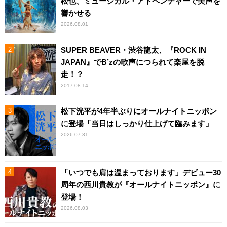
松也、ミュージカル・アドベンチャーで美声を
響かせる
2026.08.01
SUPER BEAVER・渋谷龍太、『ROCK IN
JAPAN』でB’zの歌声につられて楽屋を脱
走！？
2017.08.14
松下洸平が4年半ぶりにオールナイトニッポン
に登場「当日はしっかり仕上げて臨みます」
2026.07.31
「いつでも肩は温まっております」デビュー30
周年の西川貴教が『オールナイトニッポン』に
登場！
2026.08.03