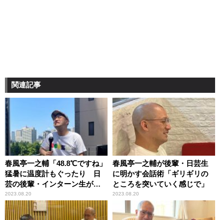
関連記事
春風亭一之輔「48.8℃ですね」
春風亭一之輔が後輩・日芸生
猛暑に温度計もぐったり 日
に明かす会話術「ギリギリの
芸の後輩・インターン生が屋
ところを突いていく感じで」
外中継に同行
2023.08.20
2023.08.20