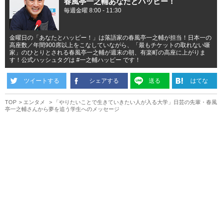
春風亭一之輔あなたとハッピー！
毎週金曜 8:00 - 11:30
金曜日の「あなたとハッピー！」は落語家の春風亭一之輔が担当！日本一の
高座数／年間900席以上をこなしていながら、「最もチケットの取れない噺
家」のひとりとされる春風亭一之輔が週末の朝、有楽町の高座に上がりま
す！公式ハッシュタグは #一之輔ハッピー です！
ツイートする
シェアする
送る
はてな
TOP
エンタメ
「やりたいことで生きていきたい人が入る大学」日芸の先輩・春風
亭一之輔さんから夢を追う学生へのメッセージ