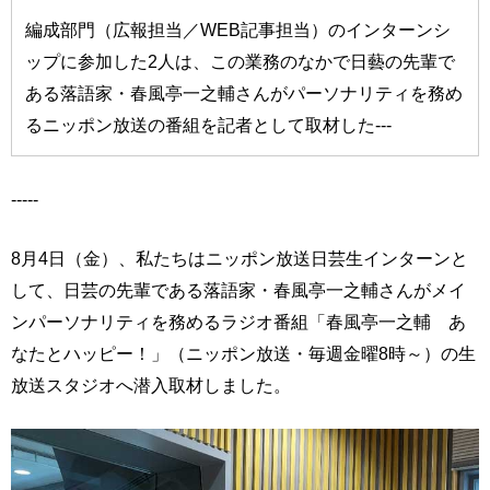
編成部門（広報担当／WEB記事担当）のインターンシ
ップに参加した2人は、この業務のなかで日藝の先輩で
ある落語家・春風亭一之輔さんがパーソナリティを務め
るニッポン放送の番組を記者として取材した---
-----
8月4日（金）、私たちはニッポン放送日芸生インターンと
して、日芸の先輩である落語家・春風亭一之輔さんがメイ
ンパーソナリティを務めるラジオ番組「春風亭一之輔 あ
なたとハッピー！」（ニッポン放送・毎週金曜8時～）の生
放送スタジオへ潜入取材しました。