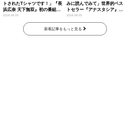
トされたTシャツです！」『長
みに読んでみて」世界的ベス
浜広奈 天下無双』初の番組グ
トセラー『アナスタシア』を
ッズ発売
紹介
2026.08.05
2026.08.05
新着記事をもっと見る