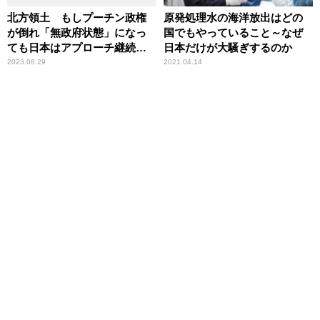
北方領土 もしプーチン政権
原発処理水の海洋放出はどの
が倒れ「無政府状態」になっ
国でもやっていること～なぜ
ても日本はアプローチ継続・
日本だけが大騒ぎするのか
上陸で既成事実を 高橋洋一
2023.08.29
2021.04.14
が指摘