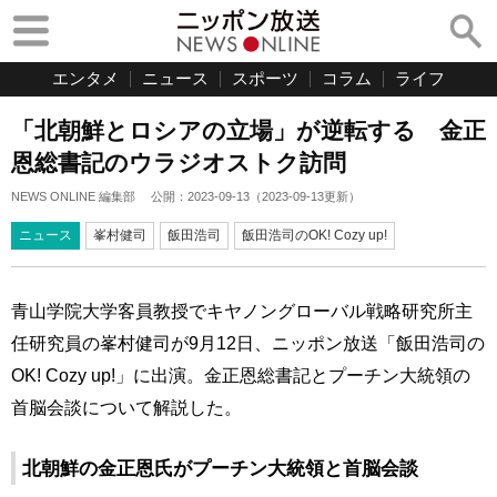
エンタメ
ニュース
スポーツ
コラム
ライフ
「北朝鮮とロシアの立場」が逆転する 金正
恩総書記のウラジオストク訪問
NEWS ONLINE 編集部
公開：
2023-09-13
（
2023-09-13
更新）
ニュース
峯村健司
飯田浩司
飯田浩司のOK! Cozy up!
青山学院大学客員教授でキヤノングローバル戦略研究所主
任研究員の峯村健司が9月12日、ニッポン放送「飯田浩司の
OK! Cozy up!」に出演。金正恩総書記とプーチン大統領の
首脳会談について解説した。
北朝鮮の金正恩氏がプーチン大統領と首脳会談