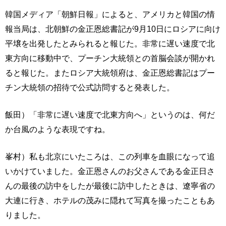
韓国メディア「朝鮮日報」によると、アメリカと韓国の情
報当局は、北朝鮮の金正恩総書記が9月10日にロシアに向け
平壌を出発したとみられると報じた。非常に遅い速度で北
東方向に移動中で、プーチン大統領との首脳会談が開かれ
ると報じた。またロシア大統領府は、金正恩総書記はプー
チン大統領の招待で公式訪問すると発表した。
飯田）「非常に遅い速度で北東方向へ」というのは、何だ
か台風のような表現ですね。
峯村）私も北京にいたころは、この列車を血眼になって追
いかけていました。金正恩さんのお父さんである金正日さ
んの最後の訪中をしたが最後に訪中したときは、遼寧省の
大連に行き、ホテルの茂みに隠れて写真を撮ったこともあ
りました。