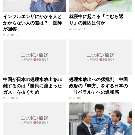
インフルエンザにかかる人と
就寝中に起こる「こむら返
かからない人の差は？ 医師
り」の原因は何か
が回答
2022.12.06
2020.01.08
中国が日本の処理水放出を非
処理水放出への猛批判 中国
難するのは「国民に溜まった
政府の「味方」をする日本の
ガス」を抜くため
「リベラル」への違和感
2023.09.10
2023.09.06