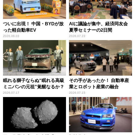
ついに出現！ 中国・BYDが放
AIに議論が集中、経済同友会
った軽自動車EV
夏季セミナーの2日間
2026.08.03
2026.07.23
眠れる獅子ならぬ“眠れる高級
その手があったか！ 自動車産
ミニバンの元祖”覚醒なるか？
業とロボット産業の融合
2026.07.17
2026.07.15