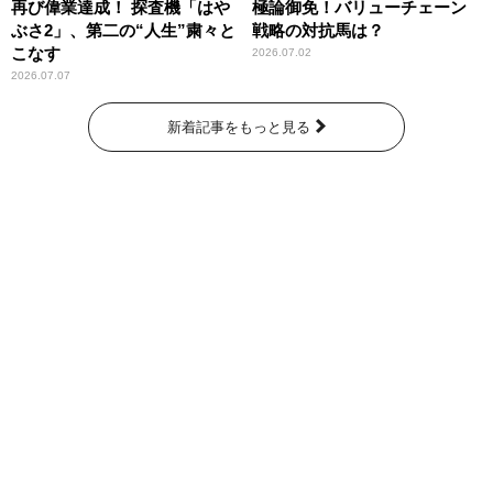
再び偉業達成！ 探査機「はや
極論御免！バリューチェーン
ぶさ2」、第二の“人生”粛々と
戦略の対抗馬は？
こなす
2026.07.02
2026.07.07
新着記事をもっと見る