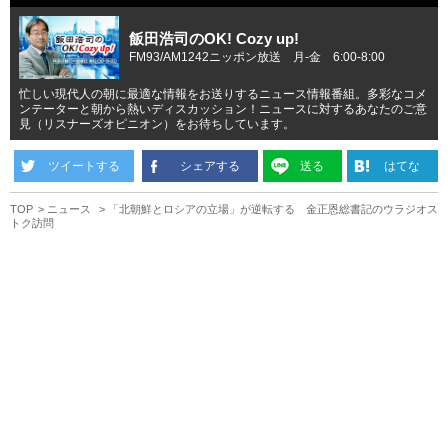
飯田浩司のOK! Cozy up!
FM93/AM1242ニッポン放送 月-金 6:00-8:00
忙しい現代人の朝に最適な情報をお送りするニュース情報番組。多彩なコメ
ンテーターと朝から熱いディスカッション！ニュースに対するあなたのご意
見（リスナーズオピニオン）をお待ちしています。
ツイートする
シェアする
送る
はてな
TOP
ニュース
「北朝鮮とロシアの立場」が逆転する 金正恩総書記のウラジオス
トク訪問