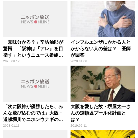
「意味分かる？」辛坊治郎が
インフルエンザにかかる人と
驚愕 「阪神は『アレ』を目
かからない人の差は？ 医師
指す」というニュース番組の
が回答
原稿
2023.08.17
2020.01.08
「次に阪神が優勝したら、み
大阪を愛した故・堺屋太一さ
んな飛び込むのでは」大阪・
んの道頓堀プール化計画と
道頓堀川でニホンウナギの生
は？
息確認で、辛坊治郎が警鐘
2023.01.11
2019.02.11