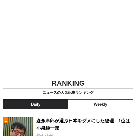
RANKING
ニュースの人気記事ランキング
Daily
Weekly
森永卓郎が選ぶ日本をダメにした総理、1位は
小泉純一郎
2018.08.22