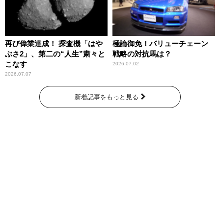
再び偉業達成！ 探査機「はや
極論御免！バリューチェーン
ぶさ2」、第二の“人生”粛々と
戦略の対抗馬は？
こなす
2026.07.02
2026.07.07
新着記事をもっと見る