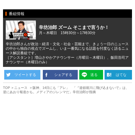
番組情報
辛坊治郎 ズーム そこまで言うか！
月～木曜日 15時30分～17時30分
辛坊治郎さんが政治・経済・文化・社会・芸能まで、きょう一日のニュース
の中から独自の視点でズームし、いま一番気になる話題を忖度なく語るニュ
ース解説番組です。
［アシスタント］増山さやかアナウンサー（月曜日～木曜日）、飯田浩司ア
ナウンサー（木曜日のみ）
ツイートする
シェアする
送る
はてな
TOP
ニュース
阪神、14日にも「アレ」 「『道頓堀川に飛び込まないで』は、
逆にあおり報道かも。メディアのジレンマだ」辛坊治郎が指摘