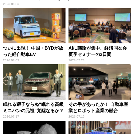
2026.08.06
ついに出現！ 中国・BYDが放
AIに議論が集中、経済同友会
った軽自動車EV
夏季セミナーの2日間
2026.08.03
2026.07.23
眠れる獅子ならぬ“眠れる高級
その手があったか！ 自動車産
ミニバンの元祖”覚醒なるか？
業とロボット産業の融合
2026.07.17
2026.07.15