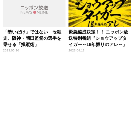
「勢いだけ」ではない セ独
緊急編成決定！！ ニッポン放
走、阪神・岡田監督の選手を
送特別番組『ショウアップタ
乗せる「操縦術」
イガー～18年振りのアレ～』
2023.05.30
2023.09.13