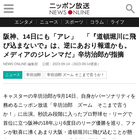
エンタメ
ニュース
スポーツ
コラム
ライフ
阪神、14日にも「アレ」 「『道頓堀川に飛
び込まないで』は、逆にあおり報道かも。
メディアのジレンマだ」辛坊治郎が指摘
NEWS ONLINE 編集部
公開：
2023-09-14
（
2023-09-14
更新）
ニュース
辛坊治郎
辛坊治郎 ズーム そこまで言うか！
キャスターの辛坊治郎が9月14日、自身がパーソナリティを
務めるニッポン放送「辛坊治郎 ズーム そこまで言う
か！」に出演。秒読み段階に入ったプロ野球セ・リーグで
首位に立つ阪神の18年ぶり6度目のリーグ優勝を巡り、ファ
ンが歓喜に沸くあまり大阪・道頓堀川に飛び込むことが懸