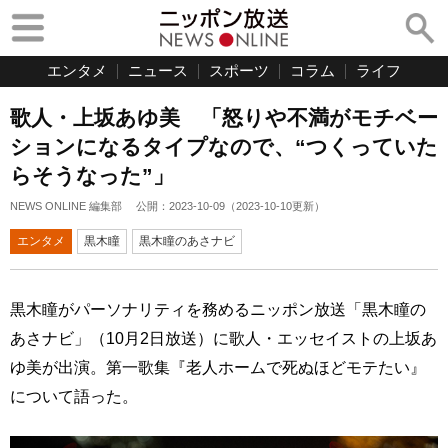
エンタメ
ニュース
スポーツ
コラム
ライフ
歌人・上坂あゆ美 「怒りや不満がモチベー
ションになるタイプなので、“つくっていた
らそうなった”」
NEWS ONLINE 編集部
公開：
2023-10-09
（
2023-10-10
更新）
エンタメ
黒木瞳
黒木瞳のあさナビ
黒木瞳がパーソナリティを務めるニッポン放送「黒木瞳の
あさナビ」（10月2日放送）に歌人・エッセイストの上坂あ
ゆ美が出演。第一歌集『老人ホームで死ぬほどモテたい』
について語った。