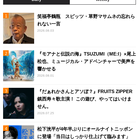
笑福亭鶴瓶 スピッツ・草野マサムネの忘れら
れない一言
2026.08.03
『モアナと伝説の海』TSUZUMI（ME:I）×尾上
松也、ミュージカル・アドベンチャーで美声を
響かせる
2026.08.01
『だぁれかさんとアソぼ？』FRUITS ZIPPER
鎮西寿々歌主演！ この遊び、やってはいけま
せん。
2026.07.25
松下洸平が4年半ぶりにオールナイトニッポン
に登場「当日はしっかり仕上げて臨みます」