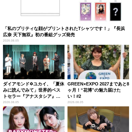
「私のプリティな顔がプリントされたTシャツです！」『長浜
広奈 天下無双』初の番組グッズ発売
2026.08.05
ダイアモンド✡ユカイ、「夏休
GREEN×EXPO 2027まであと8
みに読んでみて」世界的ベス
ヶ月！“花博”の魅力届けた
トセラー『アナスタシア』を
い！#2
紹介
2026.08.05
2026.08.05