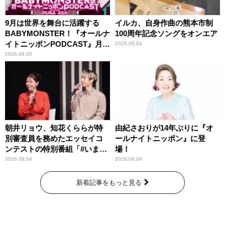
9月は世界を舞台に活躍する
イルカ、自身作曲の熊本市制
BABYMONSTER！『オールナ
100周年記念ソングをオンエア
イトニッポンPODCAST』月替
2026.08.04
わりパーソナリティ
2026.08.05
朝井リョウ、知花くららが特
由紀さおりが14年ぶりに『オ
別審査員を務めたエッセイコ
ールナイトニッポン』に登
ンテストの特別番組「#いまあ
場！
なたに伝えたいこと」
2026.08.04
2026.08.04
新着記事をもっと見る