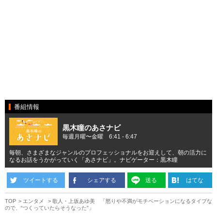
番組情報
黒木瞳のあさナビ
毎週月曜〜金曜 6:41 - 6:47
毎朝、さまざまなジャンルのプロフェッショナルをお迎えして、朝の活力に
なるお話をうかがっていく「あさナビ」。ナビゲーター：黒木瞳
ツイートする
シェアする
送る
はてな
TOP
エンタメ
歌人・上坂あゆ美 「怒りや不満がモチベーションになるタイプな
ので、“つくっていたらそうなった”」