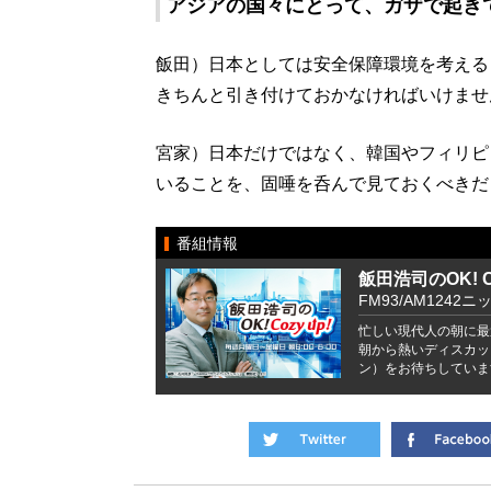
アジアの国々にとって、ガザで起き
飯田）日本としては安全保障環境を考える
きちんと引き付けておかなければいけませ
宮家）日本だけではなく、韓国やフィリピ
いることを、固唾を呑んで見ておくべきだ
番組情報
飯田浩司のOK! Co
FM93/AM1242ニ
忙しい現代人の朝に最
朝から熱いディスカッ
ン）をお待ちしていま