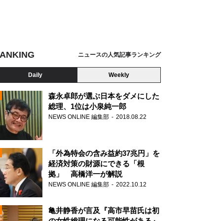
ANKING
ニュースの人気記事ランキング
Daily
Weekly
森永卓郎が選ぶ日本をダメにした
総理、1位は小泉純一郎
NEWS ONLINE 編集部
2018.08.22
N
「外為特会の含み益約37兆円」を
経済対策の財源にできる「根
拠」 高橋洋一が解説
NEWS ONLINE 編集部
2022.10.12
亀井静香が言及『高市早苗氏は初
の女性総理になる可能性がある』