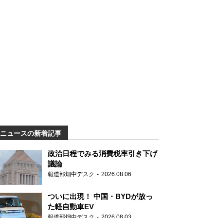
ニュースの新着記事
政治日程でみる消費税率引き下げ
議論
報道部畑中デスク
2026.08.06
ついに出現！ 中国・BYDが放っ
た軽自動車EV
報道部畑中デスク
2026.08.03