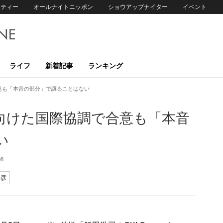
リティー
オールナイトニッポン
ショウアップナイター
イベント
ライフ
新着記事
ランキング
意も「本音の部分」で譲ることはない
に向けた国際協調で合意も「本音
い
08
邦彦