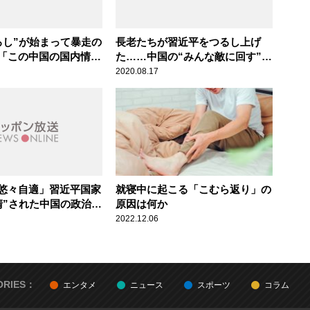
ろし”が始まって暴走の
長老たちが習近平をつるし上げ
「この中国の国内情勢
た……中国の“みんな敵に回す”外
ごく面白い」辛坊治郎
交姿勢に批判
2020.08.17
悠々自適」習近平国家
就寝中に起こる「こむら返り」の
清”された中国の政治家
原因は何か
な好待遇
2022.12.06
ORIES：
エンタメ
ニュース
スポーツ
コラム