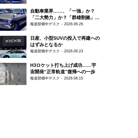
自動車業界……、「一強」か？
「二大勢力」か？「群雄割拠」
か？
報道部畑中デスク
2026.06.26
日産、小型SUVの投入で再建への
はずみとなるか
報道部畑中デスク
2026.06.23
H3ロケット打ち上げ成功……宇
宙開発“正常軌道”復帰への一歩
報道部畑中デスク
2026.06.15