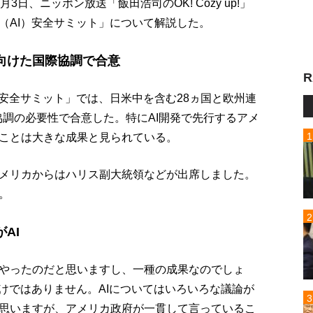
日、ニッポン放送「飯田浩司のOK! Cozy up!」
（AI）安全サミット」について解説した。
向けた国際協調で合意
R
安全サミット」では、日米中を含む28ヵ国と欧州連
協調の必要性で合意した。特にAI開発で先行するアメ
ことは大きな成果と見られている。
メリカからはハリス副大統領などが出席しました。
。
AI
やったのだと思いますし、一種の成果なのでしょ
けではありません。AIについてはいろいろな議論が
思いますが、アメリカ政府が一貫して言っているこ