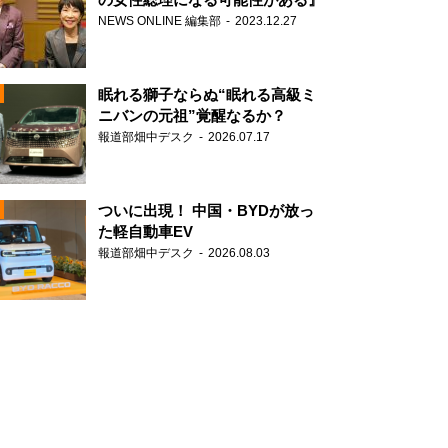
NEWS ONLINE 編集部
2023.12.27
眠れる獅子ならぬ“眠れる高級ミ
ニバンの元祖”覚醒なるか？
報道部畑中デスク
2026.07.17
N
ついに出現！ 中国・BYDが放っ
た軽自動車EV
報道部畑中デスク
2026.08.03
N