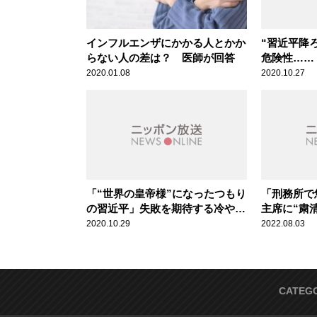
インフルエンザにかかる人とかか
“習近平降
らない人の差は？ 医師が回答
危険性……
の分析はす
2020.01.08
2020.10.27
が言及
「“世界の皇帝様”になったつもり
「刑務所で
の習近平」失敗を期待する冷やや
主席に“粛
かな人も中国共産党には多い
たちの意外
2020.10.29
2022.08.03
CATEG