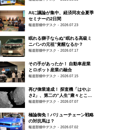
AIに議論が集中、経済同友会夏季
セミナーの2日間
報道部畑中デスク
2026.07.23
眠れる獅子ならぬ“眠れる高級ミ
ニバンの元祖”覚醒なるか？
報道部畑中デスク
2026.07.17
その手があったか！ 自動車産業
とロボット産業の融合
報道部畑中デスク
2026.07.15
再び偉業達成！ 探査機「はやぶ
さ2」、第二の“人生”粛々とこな
す
報道部畑中デスク
2026.07.07
極論御免！バリューチェーン戦略
の対抗馬は？
報道部畑中デスク
2026.07.02