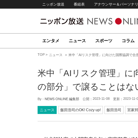
ニッポン放送
番組表
アナウンサー＆パーソナ
エンタメ
ニュース
スポーツ
コラム
TOP
ニュース
米中「AIリスク管理」に向けた国際協調で合
米中「AIリスク管理」
の部分」で譲ることはな
2023-11-08
2023-11-
By -
NEWS ONLINE 編集部
公開：
更新：
ニュース
飯田浩司のOK! Cozy up!
飯田浩司
宮家