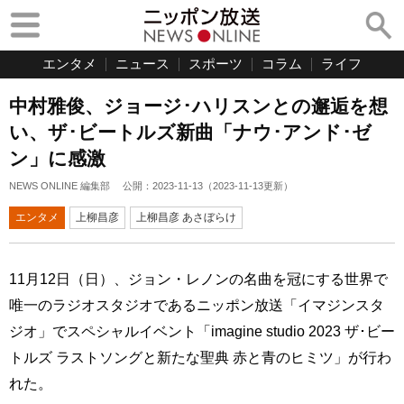
エンタメ
ニュース
スポーツ
コラム
ライフ
中村雅俊、ジョージ･ハリスンとの邂逅を想
い、ザ･ビートルズ新曲「ナウ･アンド･ゼ
ン」に感激
NEWS ONLINE 編集部
公開：
2023-11-13
（
2023-11-13
更新）
エンタメ
上柳昌彦
上柳昌彦 あさぼらけ
11月12日（日）、ジョン・レノンの名曲を冠にする世界で
唯一のラジオスタジオであるニッポン放送「イマジンスタ
ジオ」でスペシャルイベント「imagine studio 2023 ザ･ビー
トルズ ラストソングと新たな聖典 赤と青のヒミツ」が行わ
れた。