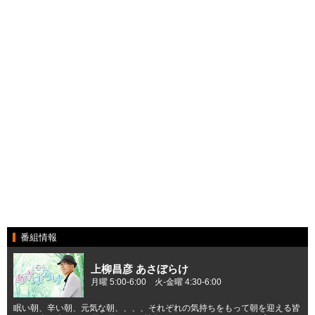
番組情報
上柳昌彦 あさぼらけ
月曜 5:00-6:00 火-金曜 4:30-6:00
眠い朝、辛い朝、元気な朝、、、、それぞれの気持ちをもって朝を迎える皆