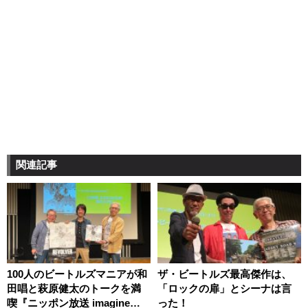
関連記事
100人のビートルズマニアが和
ザ・ビートルズ最高傑作は、
田唱と萩原健太のトークを満
「ロックの扉」とシーナは言
喫『ニッポン放送 imagine
った！