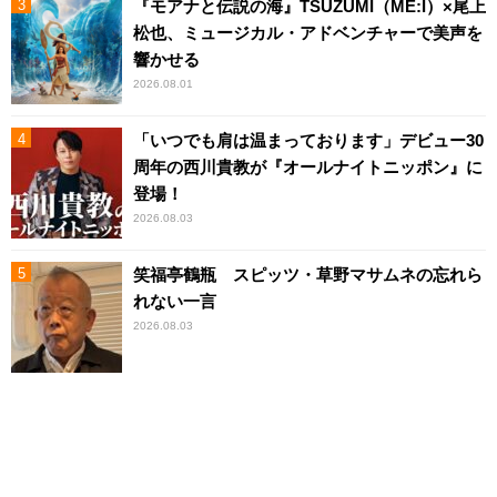
『モアナと伝説の海』TSUZUMI（ME:I）×尾上
松也、ミュージカル・アドベンチャーで美声を
響かせる
2026.08.01
「いつでも肩は温まっております」デビュー30
周年の西川貴教が『オールナイトニッポン』に
登場！
2026.08.03
笑福亭鶴瓶 スピッツ・草野マサムネの忘れら
れない一言
2026.08.03