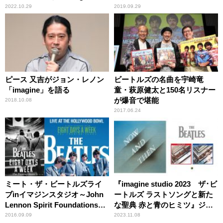
studio2022 100倍楽しむ THE
2022.10.29
2019.09.29
BEATLES REVOLVER』
ピース 又吉がジョン・レノン
ビートルズの名曲を宇崎竜
「imagine」を語る
童・萩原健太と150名リスナー
が爆音で堪能
2018.10.08
2017.06.24
ミート・ザ・ビートルズライ
『imagine studio 2023 ザ･ビ
ブinイマジンスタジオ～John
ートルズ ラストソングと新た
Lennon Spirit Foundations
な聖典 赤と青のヒミツ』ジョ
2016～開催！
ン・レノンの名曲「imagine」
2016.09.09
2023.11.08