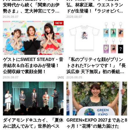
安時代から続く「関東のお伊
弘、林家正蔵、ウエストラン
勢さま」、芝大神宮にてラン
ドが生登場！『ラジオビバリ
パンプスが合格祈願！
ー昼ズ』
2026.08.07
2026.08.07
NEW
ゲストにSWEET STEADY・音
「私のプリティな顔がプリン
井結衣＆白石まゆみが登場！
トされたTシャツです！」『長
公開収録で素顔全開！
浜広奈 天下無双』初の番組グ
ッズ発売
2026.08.07
AD
2026.08.05
ダイアモンド✡ユカイ、「夏休
GREEN×EXPO 2027まであと8
みに読んでみて」世界的ベス
ヶ月！“花博”の魅力届けた