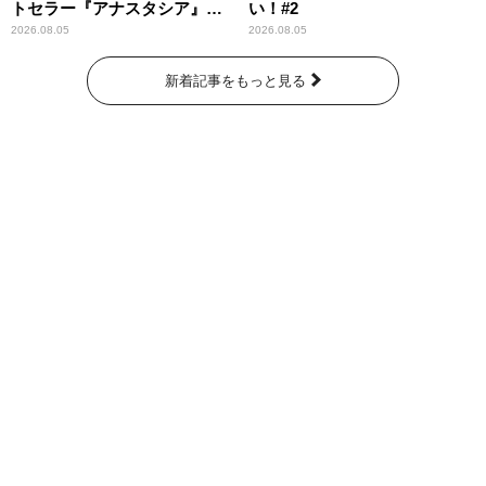
トセラー『アナスタシア』を
い！#2
紹介
2026.08.05
2026.08.05
新着記事をもっと見る