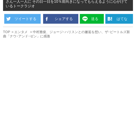
さん一人一人に その日一日を10％前向きになってもらえるように心がけて
いるトークラジオ
ツイートする
シェアする
送る
はてな
TOP
エンタメ
中村雅俊、ジョージ･ハリスンとの邂逅を想い、ザ･ビートルズ新
曲「ナウ･アンド･ゼン」に感激