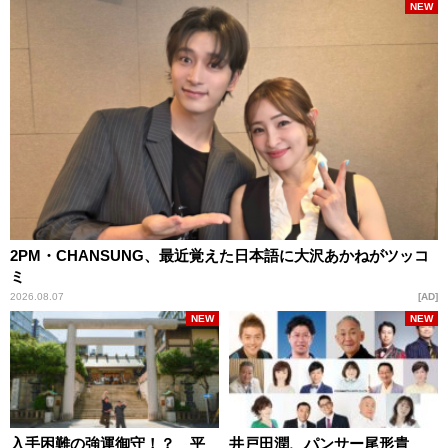
NEW
2PM・CHANSUNG、最近覚えた日本語に大沢あかねがツッコ
ミ
2026.08.07
AD
NEW
NEW
入手困難の強運御守！？ 平
井戸田潤、パンサー尾形貴