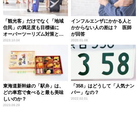
「観光客」だけでなく「地域
インフルエンザにかかる人と
住民」の満足度も目標値に
かからない人の差は？ 医師
オーバーツーリズム対策と課
が回答
題
2023.10.04
2020.01.08
東海道新幹線の「駅弁」は、
「358」はどうして「人気ナン
どの車窓で食べると最も美味
バー」なの？
しいのか？
2022.02.01
2023.09.29