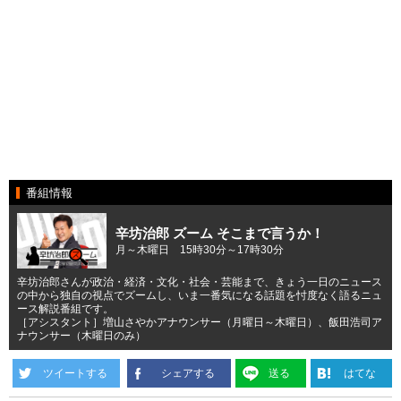
番組情報
辛坊治郎 ズーム そこまで言うか！
月～木曜日 15時30分～17時30分
辛坊治郎さんが政治・経済・文化・社会・芸能まで、きょう一日のニュース
の中から独自の視点でズームし、いま一番気になる話題を忖度なく語るニュ
ース解説番組です。
［アシスタント］増山さやかアナウンサー（月曜日～木曜日）、飯田浩司ア
ナウンサー（木曜日のみ）
ツイートする
シェアする
送る
はてな