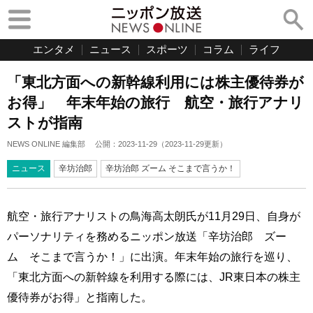
エンタメ
ニュース
スポーツ
コラム
ライフ
「東北方面への新幹線利用には株主優待券が
お得」 年末年始の旅行 航空・旅行アナリ
ストが指南
NEWS ONLINE 編集部
公開：
2023-11-29
（
2023-11-29
更新）
ニュース
辛坊治郎
辛坊治郎 ズーム そこまで言うか！
航空・旅行アナリストの鳥海高太朗氏が11月29日、自身が
パーソナリティを務めるニッポン放送「辛坊治郎 ズー
ム そこまで言うか！」に出演。年末年始の旅行を巡り、
「東北方面への新幹線を利用する際には、JR東日本の株主
優待券がお得」と指南した。