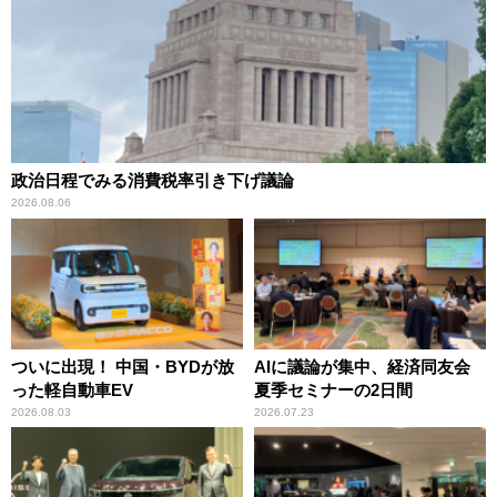
政治日程でみる消費税率引き下げ議論
2026.08.06
ついに出現！ 中国・BYDが放
AIに議論が集中、経済同友会
った軽自動車EV
夏季セミナーの2日間
2026.08.03
2026.07.23