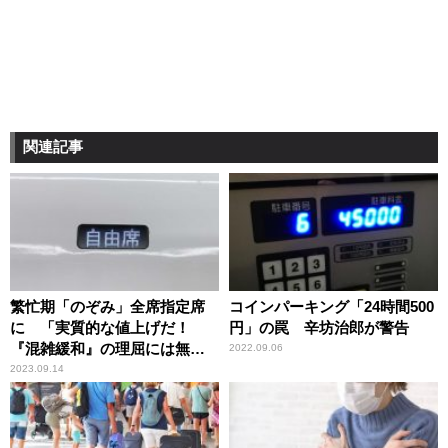
関連記事
繁忙期「のぞみ」全席指定席
コインパーキング「24時間500
に 「実質的な値上げだ！
円」の罠 辛坊治郎が警告
『混雑緩和』の理屈には無理
2022.09.06
がある」辛坊治郎が憤慨
2023.09.14