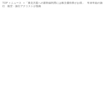
TOP
ニュース
「東北方面への新幹線利用には株主優待券がお得」 年末年始の旅
行 航空・旅行アナリストが指南