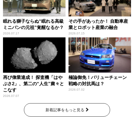
眠れる獅子ならぬ“眠れる高級
その手があったか！ 自動車産
ミニバンの元祖”覚醒なるか？
業とロボット産業の融合
2026.07.17
2026.07.15
再び偉業達成！ 探査機「はや
極論御免！バリューチェーン
ぶさ2」、第二の“人生”粛々と
戦略の対抗馬は？
こなす
2026.07.02
2026.07.07
新着記事をもっと見る