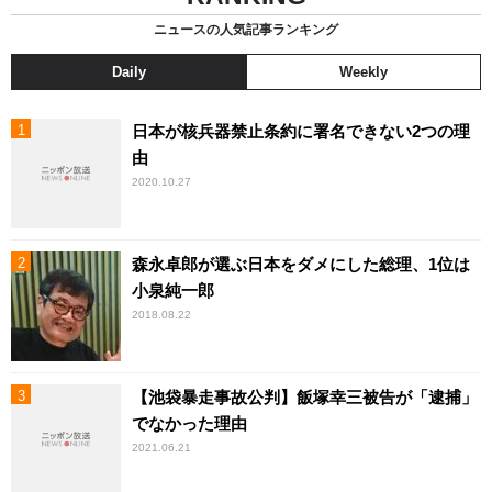
ニュースの人気記事ランキング
Daily
Weekly
日本が核兵器禁止条約に署名できない2つの理
由
2020.10.27
森永卓郎が選ぶ日本をダメにした総理、1位は
小泉純一郎
2018.08.22
【池袋暴走事故公判】飯塚幸三被告が「逮捕」
でなかった理由
2021.06.21