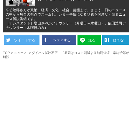
辛坊治郎さんが政治・経済・文化・社会・芸能まで、きょう一日のニュース
の中から独自の視点でズームし、いま一番気になる話題を忖度なく語るニュ
ース解説番組です。
［アシスタント］増山さやかアナウンサー（月曜日～木曜日）、飯田浩司ア
ナウンサー（木曜日のみ）
ツイートする
シェアする
送る
はてな
TOP
ニュース
ダイハツ試験不正 「原因はコスト削減より納期短縮」辛坊治郎が
解説