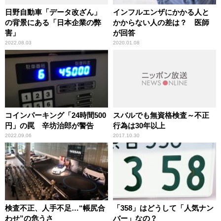
日野自動車「データ改ざん」
インフルエンザにかかる人と
の背景にある「日本企業の弊
かからない人の差は？ 医師
害」
が回答
2022.08.03
2020.01.08
コインパーキング「24時間500
スバルでも無資格検査～不正
円」の罠 辛坊治郎が警告
行為は30年以上
2022.09.06
2017.10.30
検査不正、人手不足…“帳尻合
「358」はどうして「人気ナン
わせ”の危うさ
バー」なの？