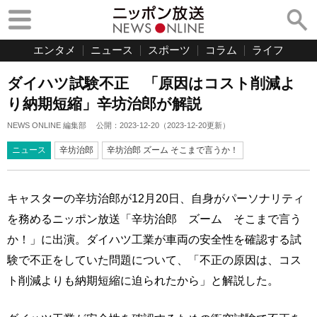
エンタメ
ニュース
スポーツ
コラム
ライフ
ダイハツ試験不正 「原因はコスト削減よ
り納期短縮」辛坊治郎が解説
NEWS ONLINE 編集部
公開：
2023-12-20
（
2023-12-20
更新）
ニュース
辛坊治郎
辛坊治郎 ズーム そこまで言うか！
キャスターの辛坊治郎が12月20日、自身がパーソナリティ
を務めるニッポン放送「辛坊治郎 ズーム そこまで言う
か！」に出演。ダイハツ工業が車両の安全性を確認する試
験で不正をしていた問題について、「不正の原因は、コス
ト削減よりも納期短縮に迫られたから」と解説した。