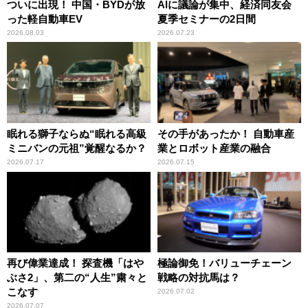
ついに出現！ 中国・BYDが放
AIに議論が集中、経済同友会
った軽自動車EV
夏季セミナーの2日間
2026.08.03
2026.07.23
眠れる獅子ならぬ“眠れる高級
その手があったか！ 自動車産
ミニバンの元祖”覚醒なるか？
業とロボット産業の融合
2026.07.17
2026.07.15
再び偉業達成！ 探査機「はや
極論御免！バリューチェーン
ぶさ2」、第二の“人生”粛々と
戦略の対抗馬は？
こなす
2026.07.02
2026.07.07