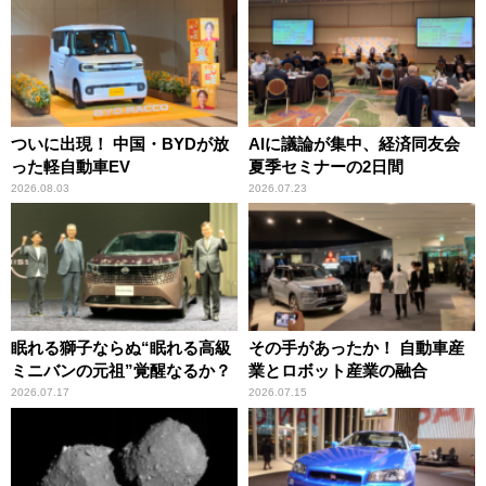
ついに出現！ 中国・BYDが放
AIに議論が集中、経済同友会
った軽自動車EV
夏季セミナーの2日間
2026.08.03
2026.07.23
眠れる獅子ならぬ“眠れる高級
その手があったか！ 自動車産
ミニバンの元祖”覚醒なるか？
業とロボット産業の融合
2026.07.17
2026.07.15