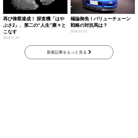
再び偉業達成！ 探査機「はや
極論御免！バリューチェーン
ぶさ2」、第二の“人生”粛々と
戦略の対抗馬は？
こなす
2026.07.02
2026.07.07
新着記事をもっと見る