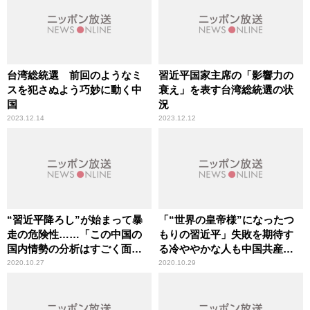
台湾総統選 前回のようなミ
習近平国家主席の「影響力の
スを犯さぬよう巧妙に動く中
衰え」を表す台湾総統選の状
国
況
2023.12.14
2023.12.12
“習近平降ろし”が始まって暴
「“世界の皇帝様”になったつ
走の危険性……「この中国の
もりの習近平」失敗を期待す
国内情勢の分析はすごく面白
る冷ややかな人も中国共産党
い」辛坊治郎が言及
には多い
2020.10.27
2020.10.29