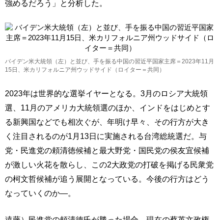
強めるだろう」と分析した。
バイデン米大統領（左）と並び、手を振る中国の習近平国家主席＝2023年11月
15日、米カリフォルニア州ウッドサイド（ロイター＝共同）
2023年は世界的な選挙イヤーとなる。3月のロシア大統領
選、11月のアメリカ大統領選のほか、インドをはじめとす
る新興国などでも相次ぐが、年明け早々、その行方が大き
く注目されるのが1月13日に実施される台湾総統選だ。与
党・民進党の頼清徳候補と最大野党・国民党の侯友宜候補
が激しい火花を散らし、この2大政党の打破を掲げる民衆党
の柯文哲候補が追う展開となっている。今後の行方はどう
なっていくのか―。
遠藤）民進党の頼清徳氏が勝った場合、現在の蔡英文政権