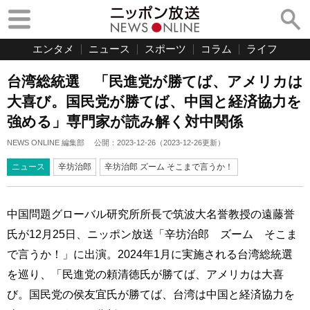
エンタメ
ニュース
スポーツ
コラム
ライフ
台湾総統選 「民進党が勝てば、アメリカは
大喜び。国民党が勝てば、中国と経済協力を
強める」専門家が読み解く対中関係
NEWS ONLINE 編集部
公開：
2023-12-26
（
2023-12-26
更新）
ニュース
辛坊治郎
辛坊治郎 ズーム そこまで言うか！
中国問題グローバル研究所所長で筑波大名誉教授の遠藤誉
氏が12月25日、ニッポン放送「辛坊治郎 ズーム そこま
で言うか！」に出演。2024年1月に実施される台湾総統選
を巡り、「民進党の頼清徳氏が勝てば、アメリカは大喜
び。国民党の侯友宜氏が勝てば、台湾は中国と経済協力を