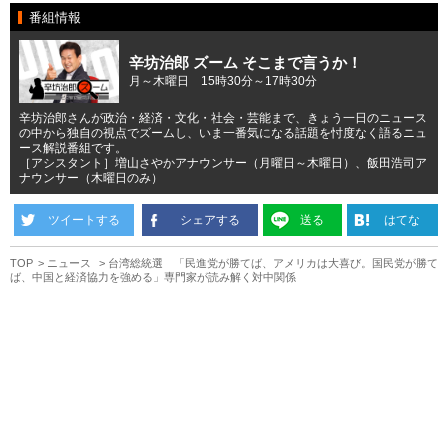
番組情報
辛坊治郎 ズーム そこまで言うか！
月～木曜日 15時30分～17時30分
辛坊治郎さんが政治・経済・文化・社会・芸能まで、きょう一日のニュース
の中から独自の視点でズームし、いま一番気になる話題を忖度なく語るニュ
ース解説番組です。
［アシスタント］増山さやかアナウンサー（月曜日～木曜日）、飯田浩司ア
ナウンサー（木曜日のみ）
ツイートする
シェアする
送る
はてな
TOP
ニュース
台湾総統選 「民進党が勝てば、アメリカは大喜び。国民党が勝て
ば、中国と経済協力を強める」専門家が読み解く対中関係