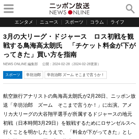
エンタメ
ニュース
スポーツ
コラム
ライフ
3月の大リーグ・ドジャース ロス初戦を観
戦する鳥海高太朗氏 「チケット料金が下が
ってきた」買い方を指南
NEWS ONLINE 編集部
公開：
2024-02-28
（
2024-02-28
更新）
スポーツ
辛坊治郎
辛坊治郎 ズーム そこまで言うか！
航空旅行アナリストの鳥海高太朗氏が2月28日、ニッポン放
送「辛坊治郎 ズーム そこまで言うか！」に出演。アメ
リカ大リーグの大谷翔平選手が所属するドジャースの地元
初戦（日本時間3月29日）を観戦するためにロサンゼルスへ
行くことを明かしたうえで、「料金が下がってきた」とし