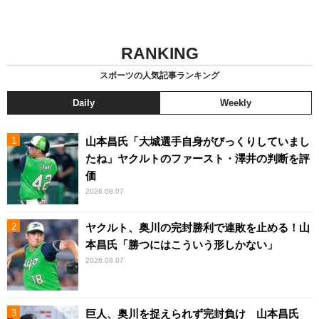
RANKING
スポーツの人気記事ランキング
Daily
Weekly
山本昌氏「大城選手自身がびっくりしていまし
たね」ヤクルトのファースト・澤井の判断を評
価
2026.08.07
ヤクルト、奥川の完封勝利で連敗を止める！山
本昌氏「勝つにはこういう形しかない」
2026.08.07
巨人、奥川を捉えられず完封負け 山本昌氏