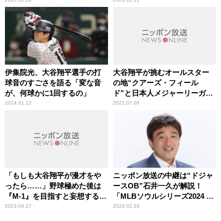
伊集院光、大谷翔平選手の打
大谷翔平が挑むオールスター
球音のすごさを語る「変な音
の地“クアーズ・フィール
が、何球かに1回するの」
ド”と日本人メジャーリーガー
たちの縁
2024.01.12
2021.07.06
「もしも大谷翔平が漫才をや
ニッポン放送の中継は“ドジャ
ったら……」野球極めた後は
ースOB”石井一久が解説！
『M-1』を目指すと妄想するナ
「MLBソウルシリーズ2024 ロ
イツ塙
サンゼルス・ドジャース×サン
2023.04.27
2024.02.28
ディエゴ・パドレス」