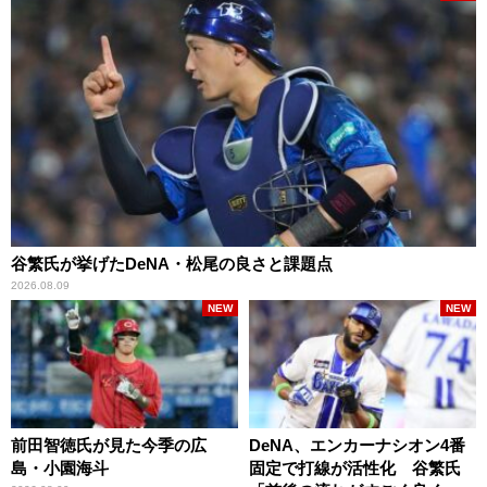
谷繁氏が挙げたDeNA・松尾の良さと課題点
2026.08.09
NEW
NEW
前田智徳氏が見た今季の広
DeNA、エンカーナシオン4番
島・小園海斗
固定で打線が活性化 谷繁氏