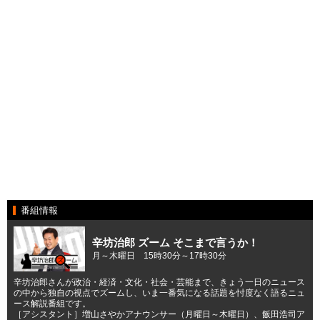
番組情報
辛坊治郎 ズーム そこまで言うか！
月～木曜日 15時30分～17時30分
辛坊治郎さんが政治・経済・文化・社会・芸能まで、きょう一日のニュース
の中から独自の視点でズームし、いま一番気になる話題を忖度なく語るニュ
ース解説番組です。
［アシスタント］増山さやかアナウンサー（月曜日～木曜日）、飯田浩司ア