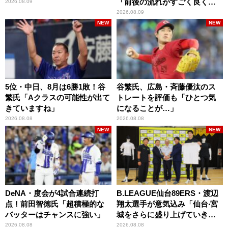
「前後の流れがすごく良くな
2026.08.09
りましたね」
2026.08.09
NEW
NEW
5位・中日、8月は6勝1敗！谷
谷繁氏、広島・斉藤優汰のス
繁氏「Aクラスの可能性が出て
トレートを評価も「ひとつ気
きていますね」
になることが…」
2026.08.08
2026.08.08
NEW
NEW
DeNA・度会が4試合連続打
B.LEAGUE仙台89ERS・渡辺
点！前田智徳氏「超積極的な
翔太選手が意気込み「仙台‧宮
バッターはチャンスに強い」
城をさらに盛り上げていきた
いです」
2026.08.08
2026.08.08