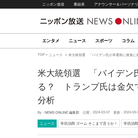
ニッポン放送
番組表
アナウンサー＆パーソナ
エンタメ
ニュース
スポーツ
コラム
TOP
ニュース
米大統領選 「バイデン氏が本選前に後進に
米大統領選 「バイデン
る？ トランプ氏は金欠
分析
2024-03-07
2024-03-
By -
NEWS ONLINE 編集部
公開：
更新：
ニュース
辛坊治郎 ズーム そこまで言うか！
辛坊治