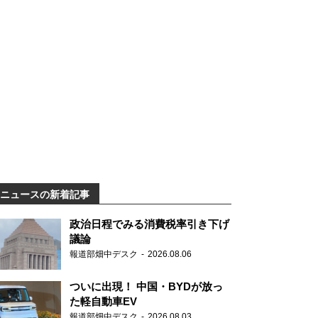
ニュースの新着記事
政治日程でみる消費税率引き下げ
議論
報道部畑中デスク
2026.08.06
ついに出現！ 中国・BYDが放っ
た軽自動車EV
報道部畑中デスク
2026.08.03