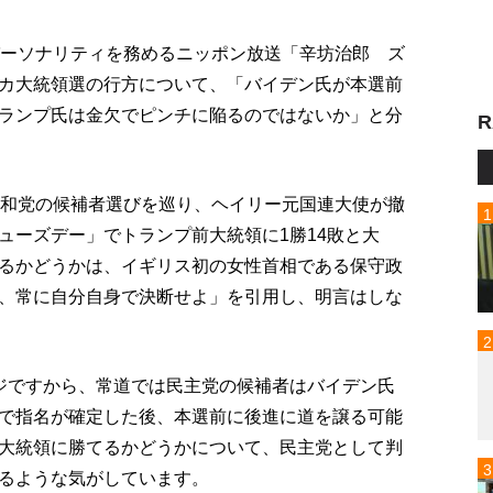
パーソナリティを務めるニッポン放送「辛坊治郎 ズ
カ大統領選の行方について、「バイデン氏が本選前
ランプ氏は金欠でピンチに陥るのではないか」と分
R
共和党の候補者選びを巡り、ヘイリー元国連大使が撤
ューズデー」でトランプ前大統領に1勝14敗と大
るかどうかは、イギリス初の女性首相である保守政
、常に自分自身で決断せよ」を引用し、明言はしな
ジですから、常道では民主党の候補者はバイデン氏
で指名が確定した後、本選前に後進に道を譲る可能
大統領に勝てるかどうかについて、民主党として判
るような気がしています。