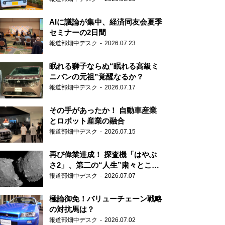
AIに議論が集中、経済同友会夏季
セミナーの2日間
報道部畑中デスク
2026.07.23
眠れる獅子ならぬ“眠れる高級ミ
ニバンの元祖”覚醒なるか？
報道部畑中デスク
2026.07.17
その手があったか！ 自動車産業
とロボット産業の融合
報道部畑中デスク
2026.07.15
再び偉業達成！ 探査機「はやぶ
さ2」、第二の“人生”粛々とこな
す
報道部畑中デスク
2026.07.07
極論御免！バリューチェーン戦略
の対抗馬は？
報道部畑中デスク
2026.07.02