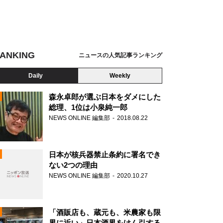
ANKING
ニュースの人気記事ランキング
Daily
Weekly
森永卓郎が選ぶ日本をダメにした
総理、1位は小泉純一郎
NEWS ONLINE 編集部
2018.08.22
N
日本が核兵器禁止条約に署名でき
ない2つの理由
NEWS ONLINE 編集部
2020.10.27
「酒販店も、蔵元も、米農家も限
界に近い」日本酒界をけん引する