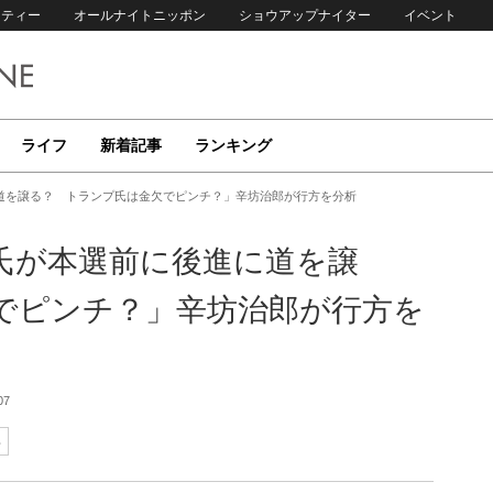
リティー
オールナイトニッポン
ショウアップナイター
イベント
ライフ
新着記事
ランキング
道を譲る？ トランプ氏は金欠でピンチ？」辛坊治郎が行方を分析
氏が本選前に後進に道を譲
でピンチ？」辛坊治郎が行方を
07
郎