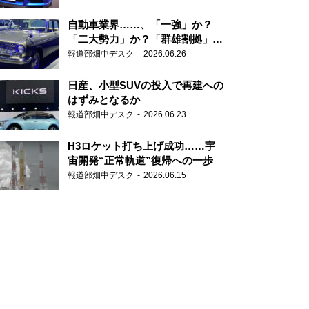
自動車業界……、「一強」か？
「二大勢力」か？「群雄割拠」
か？
報道部畑中デスク
2026.06.26
日産、小型SUVの投入で再建への
はずみとなるか
報道部畑中デスク
2026.06.23
H3ロケット打ち上げ成功……宇
宙開発“正常軌道”復帰への一歩
報道部畑中デスク
2026.06.15