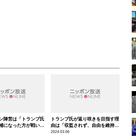
ン陣営は「トランプ氏
トランプ氏が返り咲きを目指す理
補になった方が戦いや
由は「収監されず、自由を維持し
るのか 米大統領選ス
たいから」専門家が解説
2024.03.06