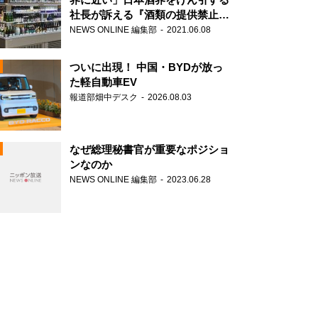
社長が訴える『酒類の提供禁止』
策の大打撃
NEWS ONLINE 編集部
2021.06.08
ついに出現！ 中国・BYDが放っ
た軽自動車EV
報道部畑中デスク
2026.08.03
N
なぜ総理秘書官が重要なポジショ
ンなのか
NEWS ONLINE 編集部
2023.06.28
N