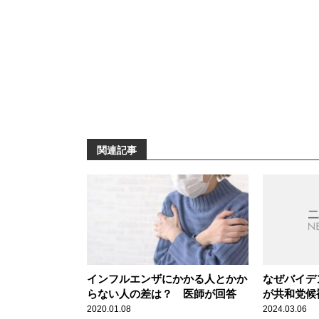
関連記事
インフルエンザにかかる人とかか
なぜバイデ
らない人の差は？ 医師が回答
が共和党候
すい」と見
2020.01.08
2024.03.06