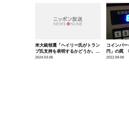
ーパーチュ
米大統領選「ヘイリー氏がトラン
コインパーキ
プ氏支持を表明するかどうか。ポ
円」の罠 
イントは免責特権だ」今後の行方
2024.03.06
2022.09.06
を専門家が分析