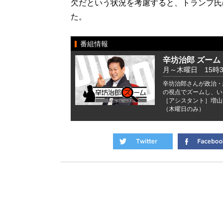
欠だという状況を考慮すると、トランプ氏
た。
番組情報
辛坊治郎 ズーム
月～木曜日 15時
辛坊治郎さんが政治・
の視点でズームし、い
［アシスタント］増山
（木曜日のみ）