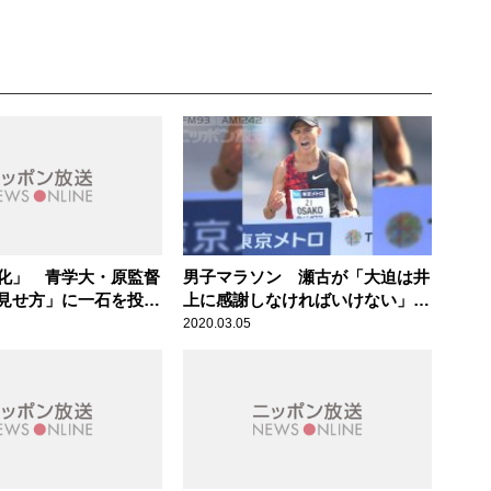
化」 青学大・原監督
男子マラソン 瀬古が「大迫は井
見せ方」に一石を投じ
上に感謝しなければいけない」と
言う理由
2020.03.05