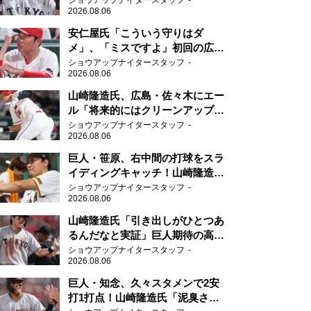
ショウアップナイタースタッフ
2026.08.06
安仁屋氏「こういう守りはダ
メ」、「ミスですよ」初回の広島
の守備に苦言
ショウアップナイタースタッフ
2026.08.06
山崎隆造氏、広島・佐々木にエー
ル「将来的にはクリーンアップを
任せられるくらいまでは成長し
ショウアップナイタースタッフ
2026.08.06
て」
巨人・笹原、右中間の打球をスラ
イディングキャッチ！山崎隆造氏
「一歩でも遅れたら…」
ショウアップナイタースタッフ
2026.08.06
山崎隆造氏「引き出しがひとつあ
るんだなと実証」巨人期待の高卒
2年目が技あり安打
ショウアップナイタースタッフ
2026.08.06
巨人・知念、久々スタメンで2安
打1打点！山崎隆造氏「泥臭さを