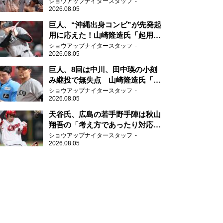
感じる」、「ジャイアンツには少
ショウアップナイタースタッフ
2026.08.05
ないタイプ」
巨人、“沖縄出身コンビ”が先発起
用に応えた！山崎隆造氏「起用が
当たった」
ショウアップナイタースタッフ
2026.08.05
巨人、8回は中川、田中瑛の小刻
み継投で無失点 山崎隆造氏「確
実に勝ちにいくところ」
ショウアップナイタースタッフ
2026.08.05
天谷氏、広島の若手野手陣は秋山
翔吾の「考え方であったり対応力
を勉強して」
ショウアップナイタースタッフ
2026.08.05