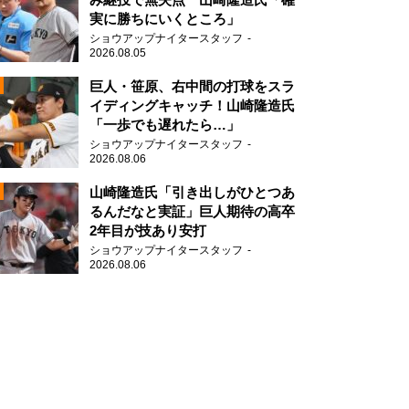
実に勝ちにいくところ」
ショウアップナイタースタッフ
2026.08.05
2
巨人・笹原、右中間の打球をスラ
イディングキャッチ！山崎隆造氏
「一歩でも遅れたら…」
ショウアップナイタースタッフ
2026.08.06
2
山崎隆造氏「引き出しがひとつあ
るんだなと実証」巨人期待の高卒
2年目が技あり安打
2
ショウアップナイタースタッフ
2026.08.06