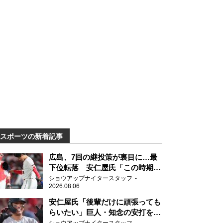
スポーツの新着記事
広島、7回の継投策が裏目に…最
下位転落 安仁屋氏「この時期に
来て勉強はない」
ショウアップナイタースタッフ
2026.08.06
安仁屋氏「後輩だけに頑張っても
らいたい」巨人・知念の安打を喜
ぶ