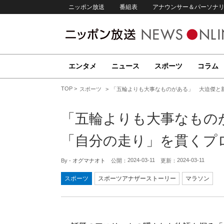
ニッポン放送
番組表
アナウンサー＆パーソナ
エンタメ
ニュース
スポーツ
コラム
TOP
スポーツ
「五輪よりも大事なものがある」 大迫傑と
「五輪よりも大事なもの
「自分の走り」を貫くプ
2024-03-11
2024-03-11
By -
オグマナオト
公開：
更新：
スポーツ
スポーツアナザーストーリー
マラソン