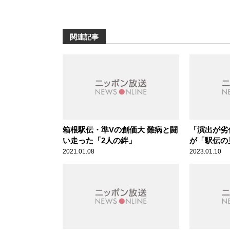
関連記事
箱根駅伝・準Vの創価大 難病と闘
「演出が劣
い走った「2人の絆」
が「駅伝の
た理由
2021.01.08
2023.01.10