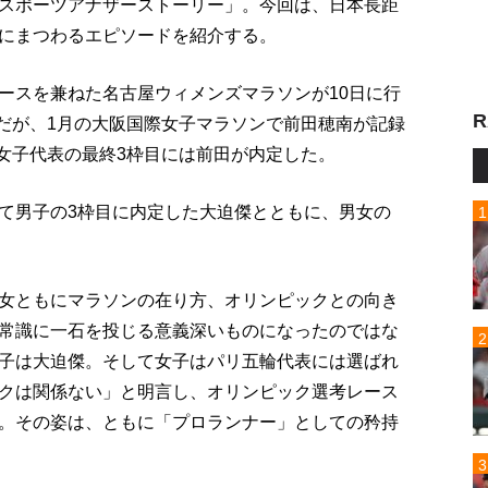
スポーツアナザーストーリー」。今回は、日本長距
にまつわるエピソードを紹介する。
ースを兼ねた名古屋ウィメンズマラソンが10日に行
R
。だが、1月の大阪国際女子マラソンで前田穂南が記録
、女子代表の最終3枠目には前田が内定した。
て男子の3枠目に内定した大迫傑とともに、男女の
女ともにマラソンの在り方、オリンピックとの向き
常識に一石を投じる意義深いものになったのではな
子は大迫傑。そして女子はパリ五輪代表には選ばれ
クは関係ない」と明言し、オリンピック選考レース
。その姿は、ともに「プロランナー」としての矜持