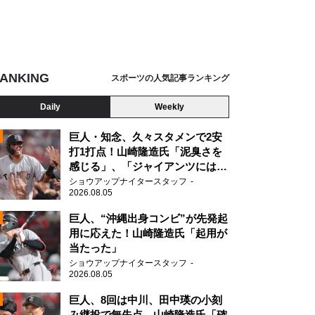
ANKING
スポーツの人気記事ランキング
Daily
Weekly
巨人・知念、久々スタメンで2安
打1打点！山崎隆造氏「泥臭さを
感じる」、「ジャイアンツには少
ないタイプ」
ショウアップナイタースタッフ
2026.08.05
2
巨人、“沖縄出身コンビ”が先発起
用に応えた！山崎隆造氏「起用が
当たった」
2
ショウアップナイタースタッフ
2026.08.05
巨人、8回は中川、田中瑛の小刻
み継投で無失点 山崎隆造氏「確