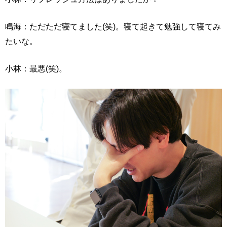
鳴海：ただただ寝てました(笑)。寝て起きて勉強して寝てみ
たいな。
小林：最悪(笑)。