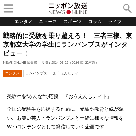
エンタメ
ニュース
スポーツ
コラム
ライフ
戦略的に受験を乗り越えろ！ 三者三様、東
京都立大学の学生にランパンプスがインタ
ビュー！
NEWS ONLINE 編集部
公開：
2024-03-22
（
2024-03-22
更新）
エンタメ
ランパンプス
おうえんしナイト
受験生を“みんな“で応援！『おうえんしナイト』
全国の受験生を応援するために、受験や教育と縁が深
い、お笑い芸人・ランパンプスと一緒に様々な情報を
Webコンテンツとして発信していく企画です。