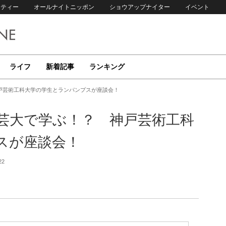
リティー
オールナイトニッポン
ショウアップナイター
イベント
ライフ
新着記事
ランキング
戸芸術工科大学の学生とランパンプスが座談会！
芸大で学ぶ！？ 神戸芸術工科
スが座談会！
22