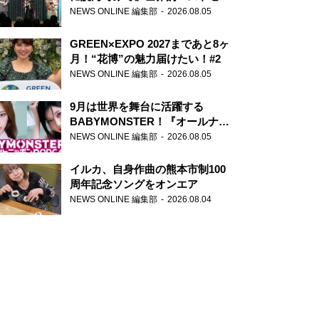
ー『アナスタシア』を紹介
NEWS ONLINE 編集部
2026.08.05
GREEN×EXPO 2027まであと8ヶ
月！“花博”の魅力届けたい！#2
NEWS ONLINE 編集部
2026.08.05
9月は世界を舞台に活躍する
BABYMONSTER！『オールナイ
トニッポンPODCAST』月替わり
NEWS ONLINE 編集部
2026.08.05
パーソナリティ
イルカ、自身作曲の熊本市制100
周年記念ソングをオンエア
NEWS ONLINE 編集部
2026.08.04