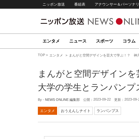
ニッポン放送
番組表
アナウンサー＆パーソナ
エンタメ
ニュース
スポーツ
コラム
TOP
エンタメ
まんがと空間デザインを芸大で学ぶ！？ 神
まんがと空間デザインを
大学の学生とランパンプ
2023-09-22
2023-09-
By -
NEWS ONLINE 編集部
公開：
更新：
エンタメ
おうえんしナイト
ランパンプス