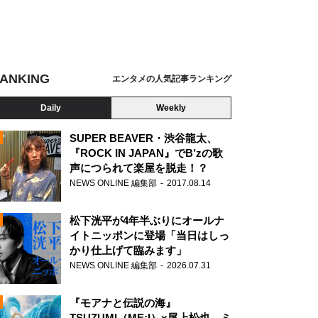
ANKING
エンタメの人気記事ランキング
Daily
Weekly
SUPER BEAVER・渋谷龍太、
『ROCK IN JAPAN』でB’zの歌
声につられて楽屋を脱走！？
N
NEWS ONLINE 編集部
2017.08.14
松下洸平が4年半ぶりにオールナ
イトニッポンに登場「当日はしっ
かり仕上げて臨みます」
NEWS ONLINE 編集部
2026.07.31
『モアナと伝説の海』
TSUZUMI（ME:I）×尾上松也、ミ