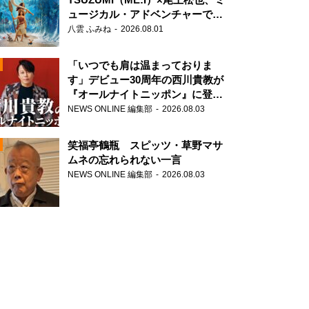
ュージカル・アドベンチャーで美
声を響かせる
八雲 ふみね
2026.08.01
「いつでも肩は温まっておりま
す」デビュー30周年の西川貴教が
『オールナイトニッポン』に登
場！
NEWS ONLINE 編集部
2026.08.03
N
笑福亭鶴瓶 スピッツ・草野マサ
ムネの忘れられない一言
NEWS ONLINE 編集部
2026.08.03
N