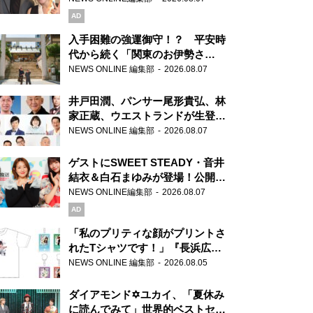
AD
入手困難の強運御守！？ 平安時
代から続く「関東のお伊勢さ
ま」、芝大神宮にてランパンプス
NEWS ONLINE 編集部
2026.08.07
が合格祈願！
井戸田潤、パンサー尾形貴弘、林
家正蔵、ウエストランドが生登
場！『ラジオビバリー昼ズ』
NEWS ONLINE 編集部
2026.08.07
ゲストにSWEET STEADY・音井
結衣＆白石まゆみが登場！公開収
録で素顔全開！
NEWS ONLINE編集部
2026.08.07
AD
「私のプリティな顔がプリントさ
れたTシャツです！」『長浜広奈
天下無双』初の番組グッズ発売
NEWS ONLINE 編集部
2026.08.05
ダイアモンド✡ユカイ、「夏休み
に読んでみて」世界的ベストセラ