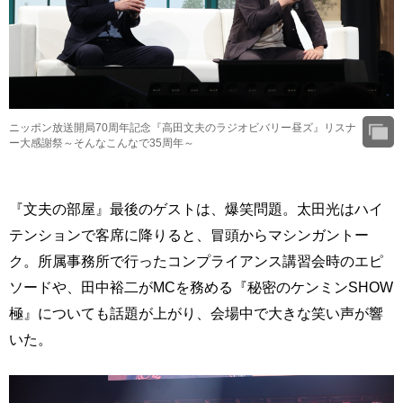
ニッポン放送開局70周年記念『高田文夫のラジオビバリー昼ズ』リスナ
ー大感謝祭～そんなこんなで35周年～
『文夫の部屋』最後のゲストは、爆笑問題。太田光はハイ
テンションで客席に降りると、冒頭からマシンガントー
ク。所属事務所で行ったコンプライアンス講習会時のエピ
ソードや、田中裕二がMCを務める『秘密のケンミンSHOW
極』についても話題が上がり、会場中で大きな笑い声が響
いた。