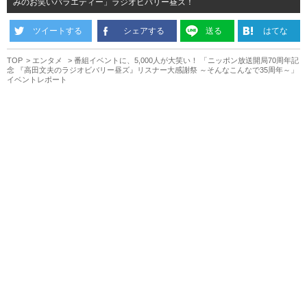
みのお笑いバラエティー」ラジオビバリー昼ズ！
ツイートする
シェアする
送る
はてな
TOP
エンタメ
番組イベントに、5,000人が大笑い！ 「ニッポン放送開局70周年記
念 『高田文夫のラジオビバリー昼ズ』リスナー大感謝祭 ～そんなこんなで35周年～」
イベントレポート