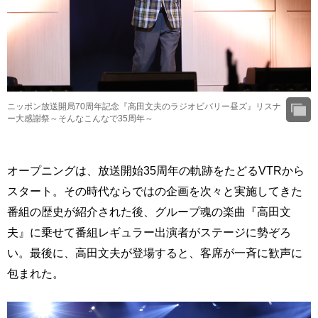
ニッポン放送開局70周年記念『高田文夫のラジオビバリー昼ズ』リスナ
ー大感謝祭～そんなこんなで35周年～
オープニングは、放送開始35周年の軌跡をたどるVTRから
スタート。その時代ならではの企画を次々と実施してきた
番組の歴史が紹介された後、グループ魂の楽曲『高田文
夫』に乗せて番組レギュラー出演者がステージに勢ぞろ
い。最後に、高田文夫が登場すると、客席が一斉に歓声に
包まれた。