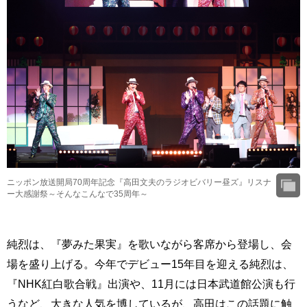
ニッポン放送開局70周年記念『高田文夫のラジオビバリー昼ズ』リスナ
ー大感謝祭～そんなこんなで35周年～
純烈は、『夢みた果実』を歌いながら客席から登場し、会
場を盛り上げる。今年でデビュー15年目を迎える純烈は、
『NHK紅白歌合戦』出演や、11月には日本武道館公演も行
うなど、大きな人気を博しているが、高田はこの話題に触