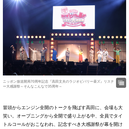
ニッポン放送開局70周年記念『高田文夫のラジオビバリー昼ズ』リスナ
ー大感謝祭～そんなこんなで35周年～
冒頭からエンジン全開のトークを飛ばす高田に、会場も大
笑い。オープニングから全開で盛り上がる中、全員でタイ
トルコールがおこなわれ、記念すべき大感謝祭が幕を開け