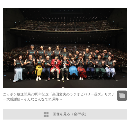
ニッポン放送開局70周年記念『高田文夫のラジオビバリー昼ズ』リスナ
ー大感謝祭～そんなこんなで35周年～
画像を見る（全25枚）