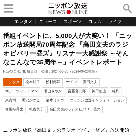
エンタメ
ニュース
スポーツ
コラム
ライフ
番組イベントに、5,000人が大笑い！ 「ニッ
ポン放送開局70周年記念 『高田文夫のラジ
オビバリー昼ズ』リスナー大感謝祭 ～そん
なこんなで35周年～」イベントレポート
NEWS ONLINE 編集部
公開：
2024-06-28
（
2024-06-28
更新）
エンタメ
松本明子
松村邦洋
ナイツ
高田文夫
サンドウィッチマン
磯山さやか
宮藤官九郎
神田伯山
純烈
東貴博
黒沢かずこ
清水ミチコ
ニッポン放送インフォメーション
春風亭昇太
乾貴美子
高田文夫のラジオビバリー昼ズ
ニッポン放送『高田文夫のラジオビバリー昼ズ』放送開始