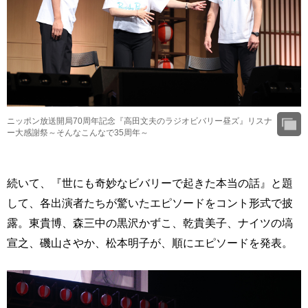
ニッポン放送開局70周年記念『高田文夫のラジオビバリー昼ズ』リスナ
ー大感謝祭～そんなこんなで35周年～
続いて、『世にも奇妙なビバリーで起きた本当の話』と題
して、各出演者たちが驚いたエピソードをコント形式で披
露。東貴博、森三中の黒沢かずこ、乾貴美子、ナイツの塙
宣之、磯山さやか、松本明子が、順にエピソードを発表。