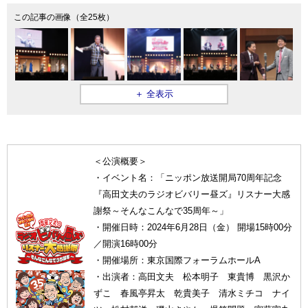
この記事の画像（全25枚）
＋ 全表示
＜公演概要＞
・イベント名：「ニッポン放送開局70周年記念
『高田文夫のラジオビバリー昼ズ』リスナー大感
謝祭～そんなこんなで35周年～」
・開催日時：2024年6月28日（金） 開場15時00分
／開演16時00分
・開催場所：東京国際フォーラムホールA
・出演者：高田文夫 松本明子 東貴博 黒沢か
ずこ 春風亭昇太 乾貴美子 清水ミチコ ナイ