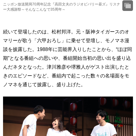
ニッポン放送開局70周年記念『高田文夫のラジオビバリー昼ズ』リスナ
ー大感謝祭～そんなこんなで35周年～
続いて登場したのは、松村邦洋。元・阪神タイガースのオ
マリーが歌う「六甲おろし」に乗せて登壇し、モノマネ漫
談を披露した。1988年に芸能界入りしたことから、“ほぼ同
期”となる番組への思いや、番組開始当初の思い出を盛り込
んだネタとなった。津川雅彦や堺雅人がゲスト出演したと
きのエピソードなど、番組内で起こった数々の名場面をモ
ノマネを通じて披露し、盛り上げた。