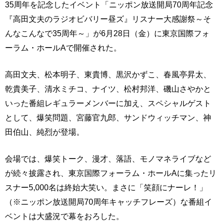
35周年を記念したイベント「ニッポン放送開局70周年記念
『高田文夫のラジオビバリー昼ズ』リスナー大感謝祭～そ
んなこんなで35周年～」が6月28日（金）に東京国際フォ
ーラム・ホールAで開催された。
高田文夫、松本明子、東貴博、黒沢かずこ、春風亭昇太、
乾貴美子、清水ミチコ、ナイツ、松村邦洋、磯山さやかと
いった番組レギュラーメンバーに加え、スペシャルゲスト
として、爆笑問題、宮藤官九郎、サンドウィッチマン、神
田伯山、純烈が登場。
会場では、爆笑トーク、漫才、落語、モノマネライブなど
が続々披露され、東京国際フォーラム・ホールAに集ったリ
スナー5,000名は終始大笑い。まさに「笑顔にナーレ！」
（※ニッポン放送開局70周年キャッチフレーズ）な番組イ
ベントは大盛況で幕をおろした。