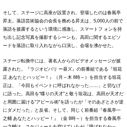
そして、ステージに高座が設置され、登場したのは春風亭
昇太。落語芸術協会の会長を務める昇太は、5,000人の前で
落語を披露するという環境に感激し、スマートフ ォンを持
ち出し記念写真を撮影するシーンも。高田に関するエピソ
ードを落語に取り入れながら口演し、会場を沸かせた。
ステージ転換中には、著名人からのビデオメッセージが披
露された。『ラジオビバリ ー昼ズ』の前番組である『垣花
正 あなたとハッピー！』（月～木 8時～）を担当する垣花
正は、「今回もイベントに呼ばれなかった……」と切なげ
に語った。高田を“喋りの天才”と敬う垣花は、高田が天才だ
と周囲に届ける“アピール術”を語ったが「そのあざとさが逆
にダメだった」と反省。そして、同じく前番組『春風亭一
之輔 あなたとハッピー！』（金 8時～）を担当する春風亭
一之輔は、スケジュールを空けていたが「呼ばれなかっ