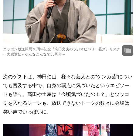
ニッポン放送開局70周年記念『高田文夫のラジオビバリー昼ズ』リスナ
ー大感謝祭～そんなこんなで35周年～
次のゲストは、神田伯山。様々な芸人との“ケンカ芸”につい
ても言及する中で、自身の弱点に気づいたというエピソー
ドも語り、高田や土屋は「今頃気づいたの！？」とツッコ
ミを入れるシーンも。放送できないトークの数々に会場は
笑い声でいっぱいに。