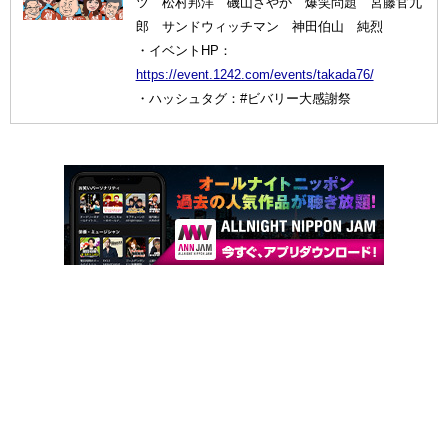
ツ 松村邦洋 磯山さやか 爆笑問題 宮藤官九
郎 サンドウィッチマン 神田伯山 純烈
・イベントHP：
https://event.1242.com/events/takada76/
・ハッシュタグ：#ビバリー大感謝祭