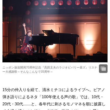
ニッポン放送開局70周年記念『高田文夫のラジオビバリー昼ズ』リスナ
ー大感謝祭～そんなこんなで35周年～
15分の仲入りを経て、清水ミチコによるライブへ。ピアノ
弾き語りによるネタ「100年使える声の歌」では、10代・
20代・30代……と、各年代に刺さるモノマネを順に披露し