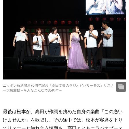
ニッポン放送開局70周年記念『高田文夫のラジオビバリー昼ズ』リスナ
ー大感謝祭～そんなこんなで35周年～
最後は松本が、高田が作詞を務めた自身の楽曲「この恋い
けませんか」を歌唱し、その途中では、松本が客席を下り
てリスナーと触れ合う場面も。高田とともにラジオブース