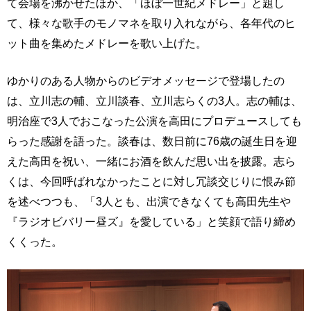
て会場を沸かせたほか、「ほぼ一世紀メドレー」と題し
て、様々な歌手のモノマネを取り入れながら、各年代のヒ
ット曲を集めたメドレーを歌い上げた。
ゆかりのある人物からのビデオメッセージで登場したの
は、立川志の輔、立川談春、立川志らくの3人。志の輔は、
明治座で3人でおこなった公演を高田にプロデュースしても
らった感謝を語った。談春は、数日前に76歳の誕生日を迎
えた高田を祝い、一緒にお酒を飲んだ思い出を披露。志ら
くは、今回呼ばれなかったことに対し冗談交じりに恨み節
を述べつつも、「3人とも、出演できなくても高田先生や
『ラジオビバリー昼ズ』を愛している」と笑顔で語り締め
くくった。