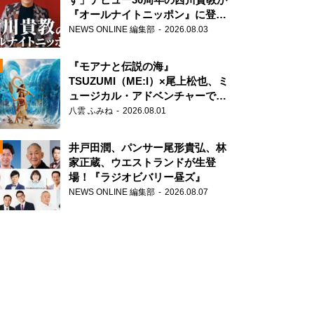
『オールナイトニッポン』に登
場！
NEWS ONLINE 編集部
2026.08.03
『モアナと伝説の海』
TSUZUMI（ME:I）×尾上松也、ミ
ュージカル・アドベンチャーで美
声を響かせる
八雲 ふみね
2026.08.01
N
井戸田潤、パンサー尾形貴弘、林
家正蔵、ウエストランドが生登
場！『ラジオビバリー昼ズ』
NEWS ONLINE 編集部
2026.08.07
N