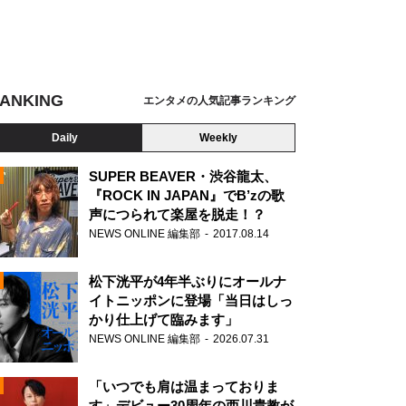
ANKING
エンタメの人気記事ランキング
Daily
Weekly
SUPER BEAVER・渋谷龍太、
『ROCK IN JAPAN』でB’zの歌
声につられて楽屋を脱走！？
N
NEWS ONLINE 編集部
2017.08.14
松下洸平が4年半ぶりにオールナ
イトニッポンに登場「当日はしっ
かり仕上げて臨みます」
NEWS ONLINE 編集部
2026.07.31
「いつでも肩は温まっておりま
す」デビュー30周年の西川貴教が