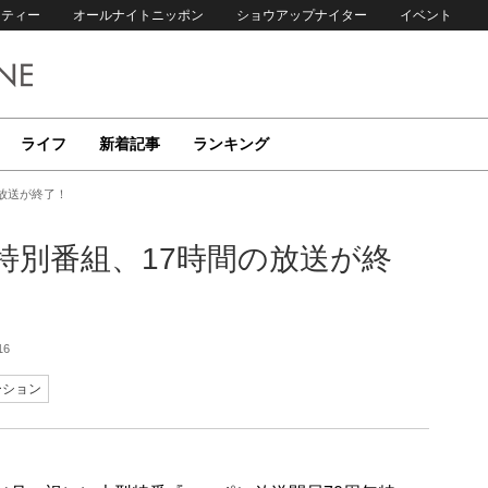
リティー
オールナイトニッポン
ショウアップナイター
イベント
ライフ
新着記事
ランキング
の放送が終了！
特別番組、17時間の放送が終
16
ーション