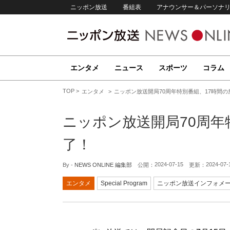
ニッポン放送
番組表
アナウンサー＆パーソナ
エンタメ
ニュース
スポーツ
コラム
TOP
エンタメ
ニッポン放送開局70周年特別番組、17時間
ニッポン放送開局70周年
了！
2024-07-15
2024-07-
By -
NEWS ONLINE 編集部
公開：
更新：
エンタメ
Special Program
ニッポン放送インフォメ