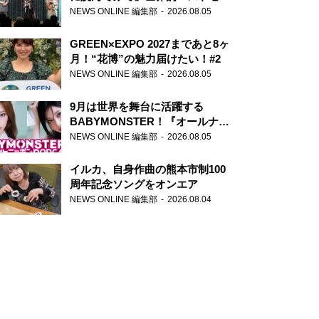
ー『アナスタシア』を紹介
NEWS ONLINE 編集部
2026.08.05
GREEN×EXPO 2027まであと8ヶ
月！“花博”の魅力届けたい！#2
NEWS ONLINE 編集部
2026.08.05
9月は世界を舞台に活躍する
BABYMONSTER！『オールナイ
トニッポンPODCAST』月替わり
NEWS ONLINE 編集部
2026.08.05
パーソナリティ
イルカ、自身作曲の熊本市制100
周年記念ソングをオンエア
NEWS ONLINE 編集部
2026.08.04