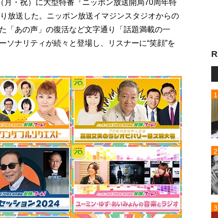
（月・祝）に大型特番『ニッポン放送開局70周年特
たり放送した。ニッポン放送イマジンスタジオからの
た「あの声」の復活など文字通り「話題満載の一
ーソナリティが続々と登場し、リスナーに“笑顔”を
R