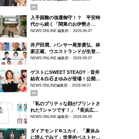
AD
入手困難の強運御守！？ 平安時
代から続く「関東のお伊勢さ
ま」、芝大神宮にてランパンプス
NEWS ONLINE 編集部
2026.08.07
が合格祈願！
井戸田潤、パンサー尾形貴弘、林
家正蔵、ウエストランドが生登
場！『ラジオビバリー昼ズ』
NEWS ONLINE 編集部
2026.08.07
ゲストにSWEET STEADY・音井
結衣＆白石まゆみが登場！公開収
録で素顔全開！
NEWS ONLINE編集部
2026.08.07
AD
「私のプリティな顔がプリントさ
れたTシャツです！」『長浜広奈
天下無双』初の番組グッズ発売
NEWS ONLINE 編集部
2026.08.05
ダイアモンド✡ユカイ、「夏休み
に読んでみて」世界的ベストセラ