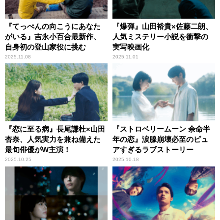
『てっぺんの向こうにあなた
『爆弾』山田裕貴×佐藤二朗、
がいる』吉永小百合最新作、
人気ミステリー小説を衝撃の
自身初の登山家役に挑む
実写映画化
2025.11.08
2025.11.01
『恋に至る病』長尾謙杜×山田
『ストロベリームーン 余命半
杏奈、人気実力を兼ね備えた
年の恋』涙腺崩壊必至のピュ
最旬俳優がW主演！
アすぎるラブストーリー
2025.10.25
2025.10.18