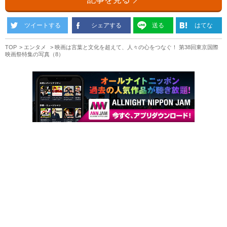
ツイートする
シェアする
送る
はてな
TOP
エンタメ
映画は言葉と文化を超えて、人々の心をつなぐ！ 第38回東京国際
映画祭特集の写真（8）