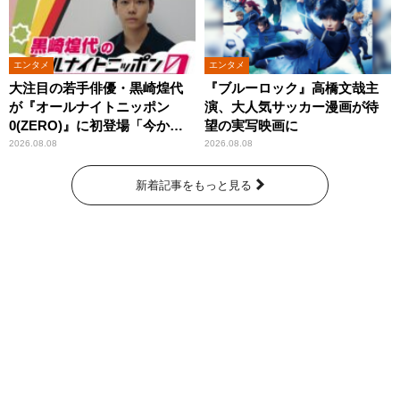
エンタメ
エンタメ
大注目の若手俳優・黒崎煌代
『ブルーロック』高橋文哉主
が『オールナイトニッポン
演、大人気サッカー漫画が待
0(ZERO)』に初登場「今から
望の実写映画に
とてもワクワクしておりま
2026.08.08
2026.08.08
す！」
新着記事をもっと見る