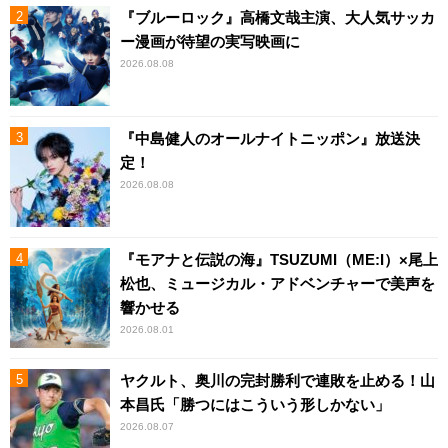
『ブルーロック』高橋文哉主演、大人気サッカ
ー漫画が待望の実写映画に
2026.08.08
『中島健人のオールナイトニッポン』放送決
定！
2026.08.08
『モアナと伝説の海』TSUZUMI（ME:I）×尾上
松也、ミュージカル・アドベンチャーで美声を
響かせる
2026.08.01
ヤクルト、奥川の完封勝利で連敗を止める！山
本昌氏「勝つにはこういう形しかない」
2026.08.07