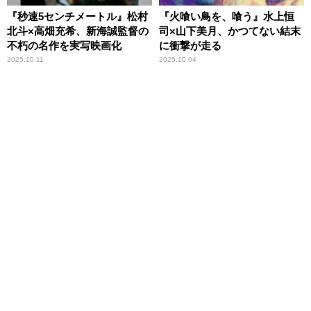
『秒速5センチメートル』松村
『火喰い鳥を、喰う』水上恒
北斗×高畑充希、新海誠監督の
司×山下美月、かつてない結末
不朽の名作を実写映画化
に衝撃が走る
2025.10.11
2025.10.04