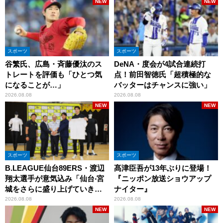
NEW
NEW
スポーツ
スポーツ
谷繁氏、広島・斉藤優汰のス
DeNA・度会が4試合連続打
トレートを評価も「ひとつ気
点！前田智徳氏「超積極的な
になることが…」
バッターはチャンスに強い」
2026.08.08
2026.08.08
NEW
NEW
スポーツ
スポーツ
B.LEAGUE仙台89ERS・渡辺
髙津臣吾が13年ぶりに登場！
翔太選手が意気込み「仙台‧宮
『ニッポン放送ショウアップ
城をさらに盛り上げていきた
ナイター』
いです」
2026.08.08
2026.08.08
NEW
NEW