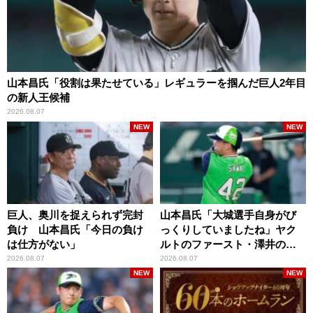
山本昌氏「役割は果たせている」レギュラーを掴んだ巨人2年目
の新人王候補
2026.08.07
NEW
NEW
巨人、奥川を捉えられず完封
山本昌氏「大城選手自身がび
負け 山本昌氏「今日の負け
っくりしていましたね」ヤク
は仕方がない」
ルトのファースト・澤井の判
断を評価
2026.08.07
2026.08.07
NEW
NEW