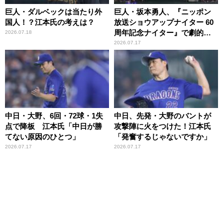
巨人・ダルベックは当たり外
巨人・坂本勇人、『ニッポン
国人！？江本氏の考えは？
放送ショウアップナイター 60
周年記念ナイター』で劇的サ
2026.07.18
ヨナラ弾！江本氏「完全にお
2026.07.17
祝いですね」
中日・大野、6回・72球・1失
中日、先発・大野のバントが
点で降板 江本氏「中日が勝
攻撃陣に火をつけた！江本氏
てない原因のひとつ」
「発奮するじゃないですか」
2026.07.17
2026.07.17