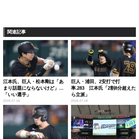
関連記事
江本氏、巨人・松本剛は「あ
巨人・浦田、2安打で打
まり話題にならないけど」…
率.283 江本氏「2割8分超えた
「いい選手」
ら立派」
2026.07.18
2026.07.18