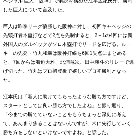
ペシャル 巨人－阪神』で解説を務めた江本孟紀氏が、勝利
した巨人について言及した。
巨人は昨季リーグ優勝した阪神に対し、初回キャベッジの
先頭打者本塁打などで2点を先制すると、2－1の4回には新
外国人のダルベックがソロ本塁打でリードを広げる。ルー
キーの先発・竹丸和幸は阪神打線を6回1失点にまとめる
と、7回からは船迫大雅、北浦竜次、田中瑛斗のリレーで逃
げ切った。竹丸はプロ初登板で嬉しいプロ初勝利となっ
た。
江本氏は「新人に助けてもらったような勝ち方ですけど、
スタートとしては良い勝ち方でしたよね」と振り返り、
「今までの勝てていないことをもうちょっと深刻に考え
て、あんまり焦ることはないんですが、常に先行していく
勝ち方をしないといけないですよね」と話した。