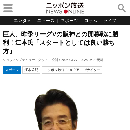
エンタメ
ニュース
スポーツ
コラム
ライフ
巨人、昨季リーグVの阪神との開幕戦に勝
利！江本氏「スタートとしては良い勝ち
方」
ショウアップナイタースタッフ
公開：
2026-03-27
（
2026-03-27
更新）
スポーツ
江本孟紀
ニッポン放送 ショウアップナイター