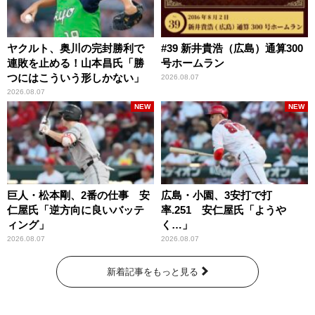
ヤクルト、奥川の完封勝利で
#39 新井貴浩（広島）通算300
連敗を止める！山本昌氏「勝
号ホームラン
つにはこういう形しかない」
2026.08.07
2026.08.07
NEW
NEW
巨人・松本剛、2番の仕事 安
広島・小園、3安打で打
仁屋氏「逆方向に良いバッテ
率.251 安仁屋氏「ようや
ィング」
く…」
2026.08.07
2026.08.07
新着記事をもっと見る