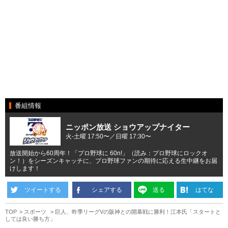
番組情報
ニッポン放送 ショウアップナイター
火-土曜 17:50〜／日曜 17:30〜
放送開始から60周年！「プロ野球に 60n!」（読み：プロ野球にロックオ
ン！）をシーズンキャッチに、プロ野球ファンの期待に応える生中継をお届
けします！
ツイートする
シェアする
送る
はてな
TOP
スポーツ
巨人、昨季リーグVの阪神との開幕戦に勝利！江本氏「スタートと
しては良い勝ち方」