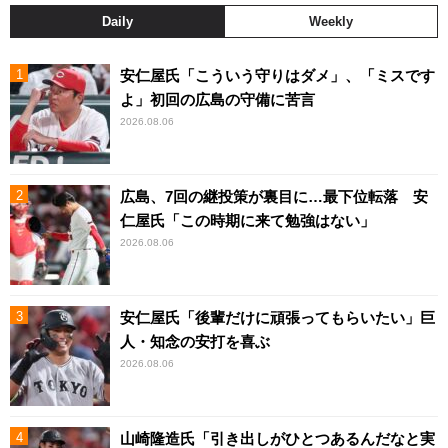
Daily
Weekly
安仁屋氏「こういう守りはダメ」、「ミスです
よ」初回の広島の守備に苦言
2026.08.06
広島、7回の継投策が裏目に…最下位転落 安
仁屋氏「この時期に来て勉強はない」
2026.08.06
安仁屋氏「後輩だけに頑張ってもらいたい」巨
人・知念の安打を喜ぶ
2026.08.06
山崎隆造氏「引き出しがひとつあるんだなと実