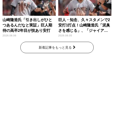
山崎隆造氏「引き出しがひと
巨人・知念、久々スタメンで2
つあるんだなと実証」巨人期
安打1打点！山崎隆造氏「泥臭
待の高卒2年目が技あり安打
さを感じる」、「ジャイアン
ツには少ないタイプ」
2026.08.06
2026.08.05
新着記事をもっと見る