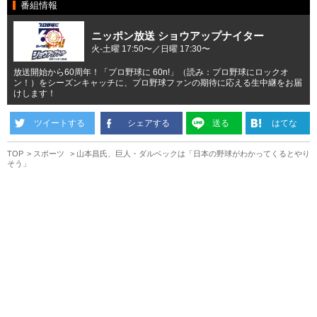
番組情報
ニッポン放送 ショウアップナイター
火-土曜 17:50〜／日曜 17:30〜
放送開始から60周年！「プロ野球に 60n!」（読み：プロ野球にロックオ
ン！）をシーズンキャッチに、プロ野球ファンの期待に応える生中継をお届
けします！
ツイートする
シェアする
送る
はてな
TOP
スポーツ
山本昌氏、巨人・ダルベックは「日本の野球がわかってくるとやり
そう」