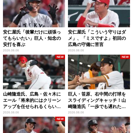
安仁屋氏「後輩だけに頑張っ
安仁屋氏「こういう守りはダ
てもらいたい」巨人・知念の
メ」、「ミスですよ」初回の
安打を喜ぶ
広島の守備に苦言
2026.08.06
2026.08.06
NEW
NEW
山崎隆造氏、広島・佐々木に
巨人・笹原、右中間の打球を
エール「将来的にはクリーン
スライディングキャッチ！山
アップを任せられるくらいま
崎隆造氏「一歩でも遅れた
では成長して」
ら…」
2026.08.06
2026.08.06
NEW