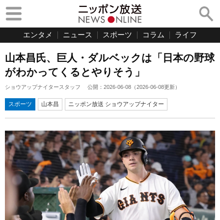
エンタメ
ニュース
スポーツ
コラム
ライフ
山本昌氏、巨人・ダルベックは「日本の野球
がわかってくるとやりそう」
ショウアップナイタースタッフ
公開：
2026-06-08
（
2026-06-08
更新）
スポーツ
山本昌
ニッポン放送 ショウアップナイター