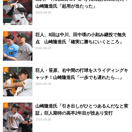
山崎隆造氏「起用が当たった」
2026.08.05
巨人、8回は中川、田中瑛の小刻み継投で無失
点 山崎隆造氏「確実に勝ちにいくところ」
2026.08.05
巨人・笹原、右中間の打球をスライディングキ
ャッチ！山崎隆造氏「一歩でも遅れたら…」
2026.08.06
山崎隆造氏「引き出しがひとつあるんだなと実
証」巨人期待の高卒2年目が技あり安打
2026.08.06