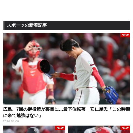
スポーツの新着記事
NEW
広島、7回の継投策が裏目に…最下位転落 安仁屋氏「この時期
に来て勉強はない」
2026.08.06
NEW
NEW