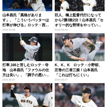
山本昌氏「風格がありま
巨人、橋上監督代行になって
す」、「こういうバッターは
から7勝3敗2分！山本昌氏「セ
打率が伸びる」ロッテ・西川
オリー的な野球をやってい
を絶賛
る」
2026.06.08
2026.06.08
打率.166と苦しむロッテ・寺
K、K、K ロッテ・小野郁、
地 山本昌氏「ファウルの仕
圧巻の三者三振！山本昌氏
方は良い」、「調子の悪いバ
「これは打ちにくい」
ッターには見えない」
2026.06.07
2026.06.07