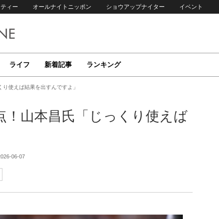
リティー
オールナイトニッポン
ショウアップナイター
イベント
ライフ
新着記事
ランキング
くり使えば結果を出すんですよ」
打点！山本昌氏「じっくり使えば
2026-06-07