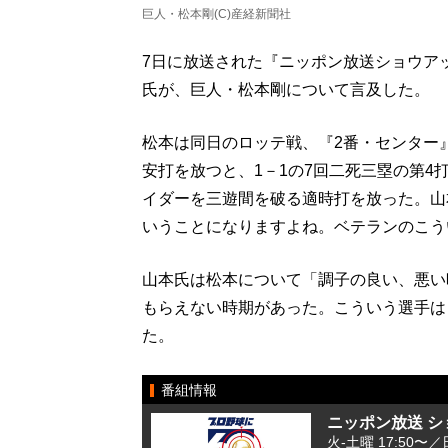
巨人・松本剛(C)産経新聞社
7日に放送された『ニッポン放送ショウア
氏が、巨人・松本剛について言及した。
松本は同日のロッテ戦、『2番・センター
安打を放つと、1－1の7回二死三塁の第4
イダーを三遊間を破る適時打を放った。山
いうことになりますよね。ベテランのこう
山本氏は松本について「調子の良い、悪い
もらえない時期があった。こういう選手は
た。
番組情報
ニッポン放送 
火-土曜 17:50〜／