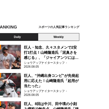
ANKING
スポーツの人気記事ランキング
Daily
Weekly
巨人・知念、久々スタメンで2安
打1打点！山崎隆造氏「泥臭さを
感じる」、「ジャイアンツには少
ないタイプ」
ショウアップナイタースタッフ
2026.08.05
2
巨人、“沖縄出身コンビ”が先発起
用に応えた！山崎隆造氏「起用が
当たった」
2
ショウアップナイタースタッフ
2026.08.05
巨人、8回は中川、田中瑛の小刻
み継投で無失点 山崎隆造氏「確