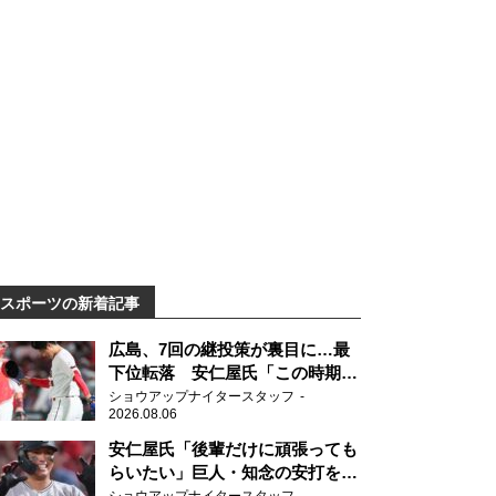
スポーツの新着記事
広島、7回の継投策が裏目に…最
下位転落 安仁屋氏「この時期に
来て勉強はない」
ショウアップナイタースタッフ
2026.08.06
安仁屋氏「後輩だけに頑張っても
らいたい」巨人・知念の安打を喜
ぶ