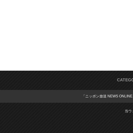
CATEG
「ニッポン放送 NEWS ONLIN
当ウ