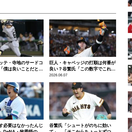
ッテ・寺地のサードコ
巨人・キャベッジの打順は何番が
「僕は良いことだと思
良い？谷繁氏「この数字でこれく
らいだったら…」
2026.06.07
す必要はなかったんじ
谷繁氏「シュートがのちに効い
」DeNA・牧秀悟のベ
て」…「そこからちょっとずつ外