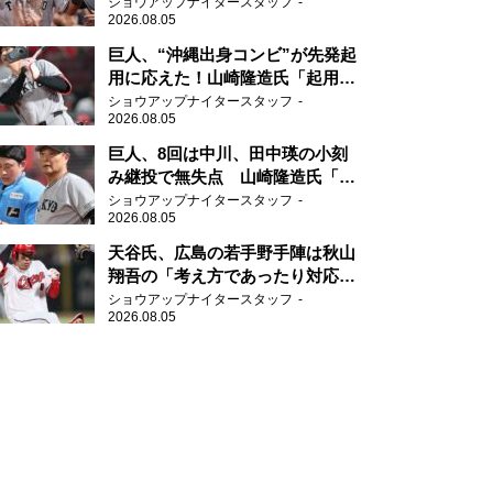
感じる」、「ジャイアンツには少
ショウアップナイタースタッフ
2026.08.05
ないタイプ」
巨人、“沖縄出身コンビ”が先発起
用に応えた！山崎隆造氏「起用が
当たった」
ショウアップナイタースタッフ
2026.08.05
巨人、8回は中川、田中瑛の小刻
み継投で無失点 山崎隆造氏「確
実に勝ちにいくところ」
ショウアップナイタースタッフ
2026.08.05
天谷氏、広島の若手野手陣は秋山
翔吾の「考え方であったり対応力
を勉強して」
ショウアップナイタースタッフ
2026.08.05