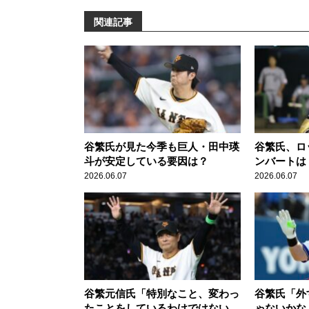
関連記事
谷繁氏が見た今季も巨人・田中瑛
谷繁氏、ロ
斗が安定している要因は？
ンバートは
います」
2026.06.07
2026.06.07
谷繁元信氏「特別なこと、変わっ
谷繁氏「外
たことをしているわけではない」
ゃないかな