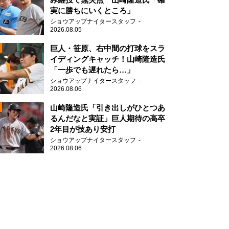
実に勝ちにいくところ」
ショウアップナイタースタッフ
2026.08.05
2
巨人・笹原、右中間の打球をスラ
イディングキャッチ！山崎隆造氏
「一歩でも遅れたら…」
ショウアップナイタースタッフ
2026.08.06
2
山崎隆造氏「引き出しがひとつあ
るんだなと実証」巨人期待の高卒
2年目が技あり安打
2
ショウアップナイタースタッフ
2026.08.06