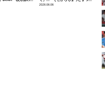
トに疑問
に」巨人・船迫がピンチで火消し
2026.06.06