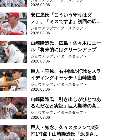
ショウアップナイタースタッフ
2026.08.06
安仁屋氏「こういう守りはダ
メ」、「ミスですよ」初回の広島
の守備に苦言
ショウアップナイタースタッフ
2026.08.06
山崎隆造氏、広島・佐々木にエー
ル「将来的にはクリーンアップを
任せられるくらいまでは成長し
ショウアップナイタースタッフ
2026.08.06
て」
巨人・笹原、右中間の打球をスラ
イディングキャッチ！山崎隆造氏
「一歩でも遅れたら…」
ショウアップナイタースタッフ
2026.08.06
山崎隆造氏「引き出しがひとつあ
るんだなと実証」巨人期待の高卒
2年目が技あり安打
ショウアップナイタースタッフ
2026.08.06
巨人・知念、久々スタメンで2安
打1打点！山崎隆造氏「泥臭さを