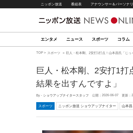
ニッポン放送
番組表
アナウンサー＆パーソナ
エンタメ
ニュース
スポーツ
コラム
TOP
スポーツ
巨人・松本剛、2安打1打点！山本昌氏「じっ
巨人・松本剛、2安打1
結果を出すんですよ」
2026-06-07
By -
ショウアップナイタースタッフ
公開：
更新：
スポーツ
ニッポン放送 ショウアップナイター
山本昌