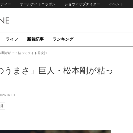
リティー
オールナイトニッポン
ショウアップナイター
イベント
ライフ
新着記事
ランキング
本剛が粘って粘ってライト前安打
のうまさ」巨人・松本剛が粘っ
2026-07-01
樹