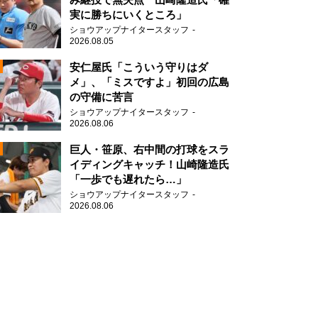
実に勝ちにいくところ」
ショウアップナイタースタッフ
2026.08.05
2
安仁屋氏「こういう守りはダ
メ」、「ミスですよ」初回の広島
の守備に苦言
ショウアップナイタースタッフ
2026.08.06
2
巨人・笹原、右中間の打球をスラ
イディングキャッチ！山崎隆造氏
「一歩でも遅れたら…」
2
ショウアップナイタースタッフ
2026.08.06