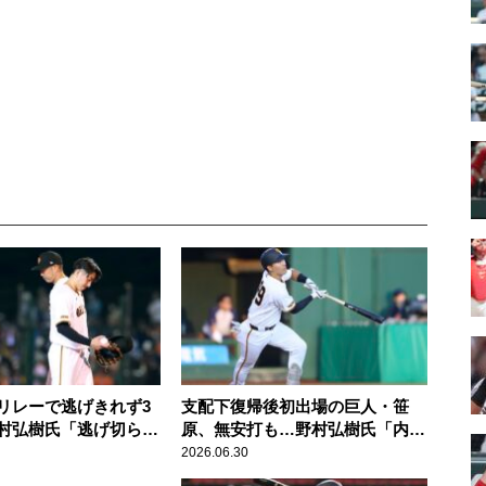
リレーで逃げきれず3
支配下復帰後初出場の巨人・笹
村弘樹氏「逃げ切らな
原、無安打も…野村弘樹氏「内容
いゲーム」
は非常に良い」
2026.06.30