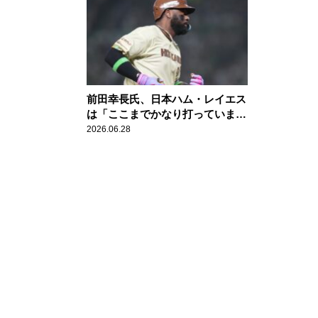
前田幸長氏、日本ハム・レイエス
は「ここまでかなり打っています
から」…パの打撃タイトル争いに
2026.06.28
は「面白そう」