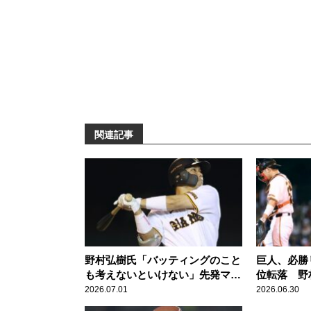
関連記事
野村弘樹氏「バッティングのこと
巨人、必勝
も考えないといけない」先発マス
位転落 野
ク増の“打てる捕手”巨人・大城
いといけな
2026.07.01
2026.06.30