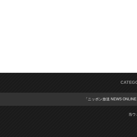
CATEG
「ニッポン放送 NEWS ONLIN
当ウ