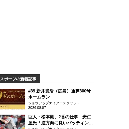
スポーツの新着記事
#39 新井貴浩（広島）通算300号
ホームラン
ショウアップナイタースタッフ
2026.08.07
巨人・松本剛、2番の仕事 安仁
屋氏「逆方向に良いバッティン
グ」