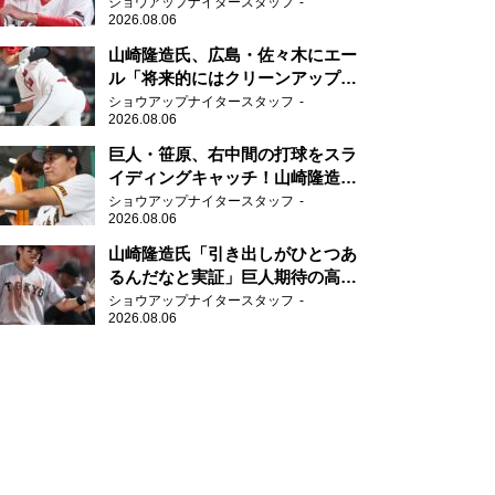
の守備に苦言
ショウアップナイタースタッフ
2026.08.06
山崎隆造氏、広島・佐々木にエー
ル「将来的にはクリーンアップを
任せられるくらいまでは成長し
ショウアップナイタースタッフ
2026.08.06
て」
巨人・笹原、右中間の打球をスラ
イディングキャッチ！山崎隆造氏
「一歩でも遅れたら…」
ショウアップナイタースタッフ
2026.08.06
山崎隆造氏「引き出しがひとつあ
るんだなと実証」巨人期待の高卒
2年目が技あり安打
ショウアップナイタースタッフ
2026.08.06