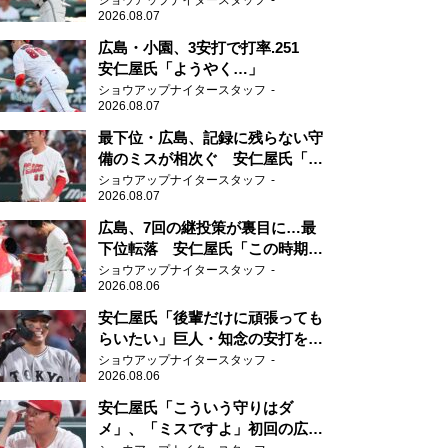
ショウアップナイタースタッフ
2026.08.07
広島・小園、3安打で打率.251
安仁屋氏「ようやく…」
ショウアップナイタースタッフ
2026.08.07
最下位・広島、記録に残らない守
備のミスが相次ぐ 安仁屋氏「最
近守りのミスが多い」
ショウアップナイタースタッフ
2026.08.07
広島、7回の継投策が裏目に…最
下位転落 安仁屋氏「この時期に
来て勉強はない」
ショウアップナイタースタッフ
2026.08.06
安仁屋氏「後輩だけに頑張っても
らいたい」巨人・知念の安打を喜
ぶ
ショウアップナイタースタッフ
2026.08.06
安仁屋氏「こういう守りはダ
メ」、「ミスですよ」初回の広島