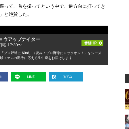
振って、首を振ってという中で、逆方向に打ってき
」と絶賛した。
ショウアップナイター
日曜 17:30〜
「プロ野球に 60n!」（読み：プロ野球にロックオン！）をシーズ
球ファンの期待に応える生中継をお届けします！