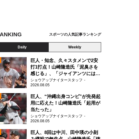
ANKING
スポーツの人気記事ランキング
Daily
Weekly
巨人・知念、久々スタメンで2安
打1打点！山崎隆造氏「泥臭さを
感じる」、「ジャイアンツには少
ないタイプ」
ショウアップナイタースタッフ
2026.08.05
2
巨人、“沖縄出身コンビ”が先発起
用に応えた！山崎隆造氏「起用が
当たった」
2
ショウアップナイタースタッフ
2026.08.05
巨人、8回は中川、田中瑛の小刻
み継投で無失点 山崎隆造氏「確