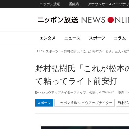
ニッポン放送
番組表
アナウンサー＆パーソナ
エンタメ
ニュース
スポーツ
コラム
TOP
スポーツ
野村弘樹氏「これが松本のうまさ」巨人・松
野村弘樹氏「これが松本
て粘ってライト前安打
2026-07-01
By -
ショウアップナイタースタッフ
公開：
更新：
スポーツ
ニッポン放送 ショウアップナイター
野村弘