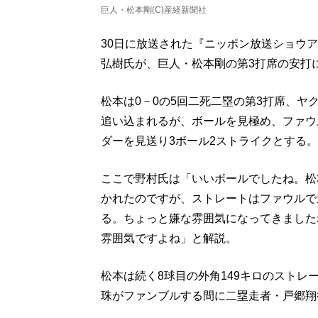
巨人・松本剛(C)産経新聞社
30日に放送された『ニッポン放送ショウ
弘樹氏が、巨人・松本剛の第3打席の安打
松本は0－0の5回二死二塁の第3打席、ヤ
追い込まれるが、ボールを見極め、ファウ
ダーを見送り3ボール2ストライクとする。
ここで野村氏は「いいボールでしたね。松
かれたのですが、ストレートはファウルで
る。ちょっと嫌な雰囲気になってきました
雰囲気ですよね」と解説。
松本は続く8球目の外角149キロのスト
珠がファンブルする間に二塁走者・戸郷翔