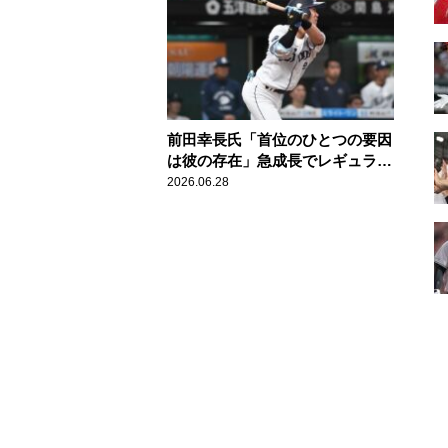
前田幸長氏「首位のひとつの要因
は彼の存在」急成長でレギュラー
を掴んだ西武・滝澤夏央
2026.06.28