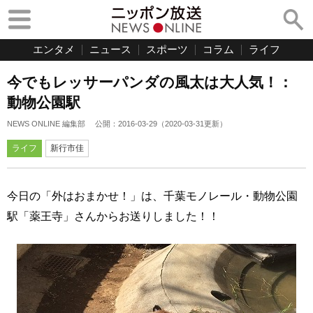
エンタメ
ニュース
スポーツ
コラム
ライフ
今でもレッサーパンダの風太は大人気！：
動物公園駅
NEWS ONLINE 編集部
公開：
2016-03-29
（
2020-03-31
更新）
ライフ
新行市佳
今日の「外はおまかせ！」は、千葉モノレール・動物公園
駅「薬王寺」さんからお送りしました！！