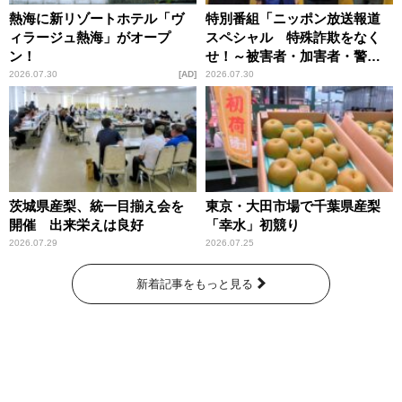
熱海に新リゾートホテル「ヴ
特別番組「ニッポン放送報道
ィラージュ熱海」がオープ
スペシャル 特殊詐欺をなく
ン！
せ！～被害者・加害者・警視
庁が語るトクリュウの実態
2026.07.30
AD
2026.07.30
～」放送
茨城県産梨、統一目揃え会を
東京・大田市場で千葉県産梨
開催 出来栄えは良好
「幸水」初競り
2026.07.29
2026.07.25
新着記事をもっと見る