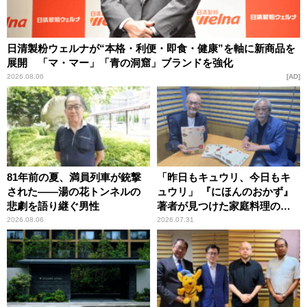
日清製粉ウェルナが“本格・利便・即食・健康”を軸に新商品を
展開 「マ・マー」「青の洞窟」ブランドを強化
2026.08.06
AD
81年前の夏、満員列車が銃撃
「昨日もキュウリ、今日もキ
された――湯の花トンネルの
ュウリ」 『にほんのおかず』
悲劇を語り継ぐ男性
著者が見つけた家庭料理の知
恵
2026.08.06
2026.07.31