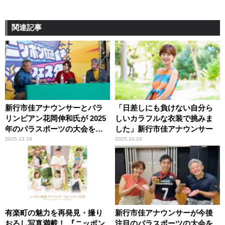
関連記事
新行市佳アナウンサーとパラ
「日差しにも負けない自分ら
リンピアン花岡伸和氏が 2025
しいカラフルな衣装で挑みま
年のパラスポーツの大会を振
した」新行市佳アナウンサー
り返り！ 『Road to Dream パ
2025.12.19
2025.10.24
ラアスリート』
有楽町の魅力を再発見・撮り
新行市佳アナウンサーが今後
おろし写真満載！ 『ニッポン
注目のパラスポーツの大会を