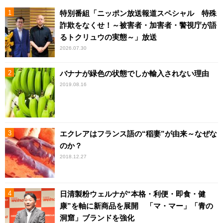
特別番組「ニッポン放送報道スペシャル 特殊
詐欺をなくせ！～被害者・加害者・警視庁が語
るトクリュウの実態～」放送
2026.07.30
バナナが緑色の状態でしか輸入されない理由
2019.08.16
エクレアはフランス語の“稲妻”が由来～なぜな
のか？
2018.12.27
日清製粉ウェルナが“本格・利便・即食・健
康”を軸に新商品を展開 「マ・マー」「青の
洞窟」ブランドを強化