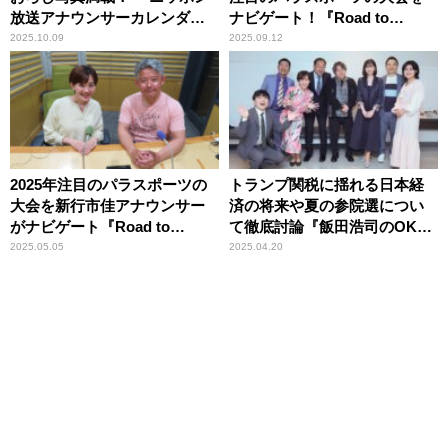
放送アナウンサーカレンダー
ナビゲート！『Road to
2026』
Dream パラアスリート』
2025.10.09
2025.09.12
2025年注目のパラスポーツの
トランプ関税に揺れる日本経
大会を新行市佳アナウンサー
済の将来や夏の参院選につい
がナビゲート『Road to
て徹底討論『飯田浩司のOK！
Dream パラアスリート』
Cozy up！激論！有楽町サミッ
2025.05.05
2025.04.20
ト2025 in 東京国際フォーラ
ム』