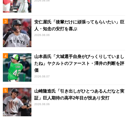
2026.08.06
安仁屋氏「後輩だけに頑張ってもらいたい」巨
人・知念の安打を喜ぶ
2026.08.06
山本昌氏「大城選手自身がびっくりしていまし
たね」ヤクルトのファースト・澤井の判断を評
価
2026.08.07
山崎隆造氏「引き出しがひとつあるんだなと実
証」巨人期待の高卒2年目が技あり安打
2026.08.06