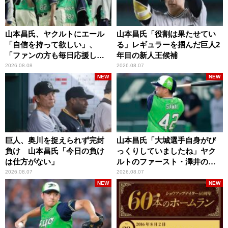
山本昌氏、ヤクルトにエール
山本昌氏「役割は果たせてい
「自信を持って欲しい」、
る」レギュラーを掴んだ巨人2
「ファンの方も毎日応援して
年目の新人王候補
くれています」
2026.08.08
2026.08.07
NEW
NEW
巨人、奥川を捉えられず完封
山本昌氏「大城選手自身がび
負け 山本昌氏「今日の負け
っくりしていましたね」ヤク
は仕方がない」
ルトのファースト・澤井の判
断を評価
2026.08.07
2026.08.07
NEW
NEW