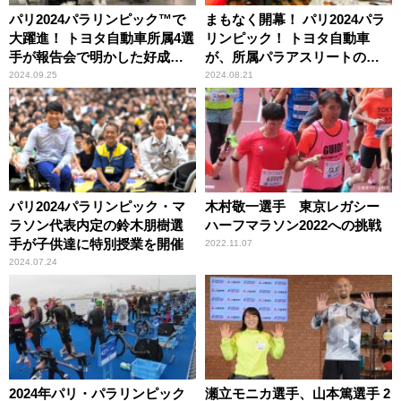
パリ2024パラリンピック™で
まもなく開幕！ パリ2024パラ
大躍進！ トヨタ自動車所属4選
リンピック！ トヨタ自動車
手が報告会で明かした好成績
が、所属パラアスリートの壮
の秘訣、そして関係者との絆
行会を開催！
2024.09.25
2024.08.21
とは？
パリ2024パラリンピック・マ
木村敬一選手 東京レガシー
ラソン代表内定の鈴木朋樹選
ハーフマラソン2022への挑戦
手が子供達に特別授業を開催
2022.11.07
2024.07.24
2024年パリ・パラリンピック
瀬立モニカ選手、山本篤選手 2