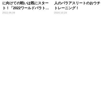
に向けての戦いは既にスター
人のパラアスリートのおウチ
ト！「2022ワールドパラトラ
トレーニング！
イアスロンシリーズ横浜大
2022.06.06
2020.10.24
会」リポート