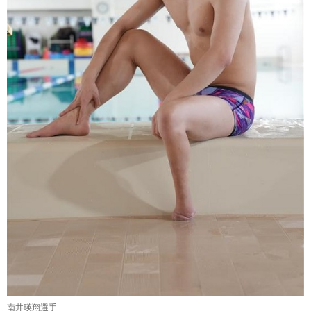
南井瑛翔選手