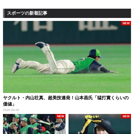
スポーツの新着記事
NEW
ヤクルト・内山壮真、超美技連発！山本昌氏「猛打賞くらいの
価値」
2026.08.08
NEW
NEW