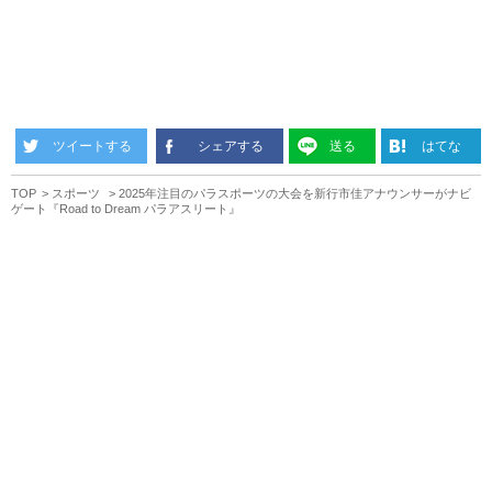
ツイートする
シェアする
送る
はてな
TOP
スポーツ
2025年注目のパラスポーツの大会を新行市佳アナウンサーがナビ
ゲート『Road to Dream パラアスリート』