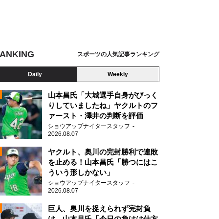
ANKING
スポーツの人気記事ランキング
Daily
Weekly
山本昌氏「大城選手自身がびっく
りしていましたね」ヤクルトのフ
ァースト・澤井の判断を評価
ショウアップナイタースタッフ
2026.08.07
2
ヤクルト、奥川の完封勝利で連敗
を止める！山本昌氏「勝つにはこ
ういう形しかない」
ショウアップナイタースタッフ
2026.08.07
2
巨人、奥川を捉えられず完封負
け 山本昌氏「今日の負けは仕方