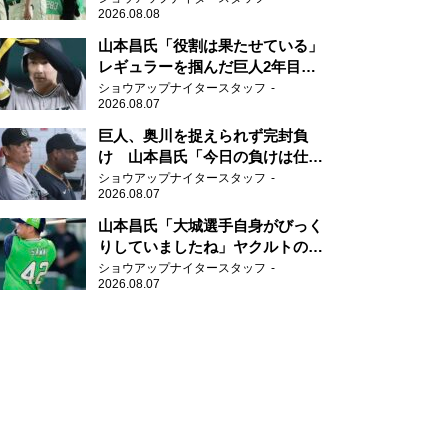
2026.08.08
山本昌氏「役割は果たせている」
レギュラーを掴んだ巨人2年目の
新人王候補
ショウアップナイタースタッフ
2026.08.07
巨人、奥川を捉えられず完封負
け 山本昌氏「今日の負けは仕方
がない」
ショウアップナイタースタッフ
2026.08.07
山本昌氏「大城選手自身がびっく
りしていましたね」ヤクルトのフ
ァースト・澤井の判断を評価
ショウアップナイタースタッフ
2026.08.07