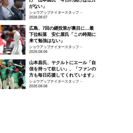
がない」
ショウアップナイタースタッフ
2026.08.07
2
広島、7回の継投策が裏目に…最
下位転落 安仁屋氏「この時期に
来て勉強はない」
2
ショウアップナイタースタッフ
2026.08.06
山本昌氏、ヤクルトにエール「自
信を持って欲しい」、「ファンの
方も毎日応援してくれています」
ショウアップナイタースタッフ
2026.08.08
2