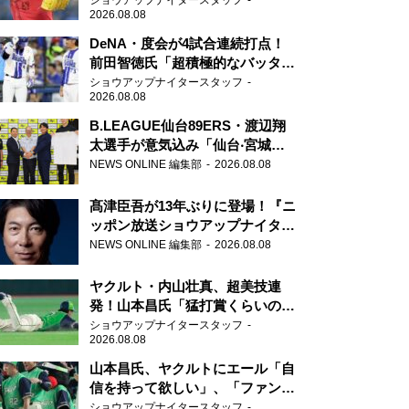
ショウアップナイタースタッフ
2026.08.08
DeNA・度会が4試合連続打点！
前田智徳氏「超積極的なバッター
はチャンスに強い」
ショウアップナイタースタッフ
2026.08.08
B.LEAGUE仙台89ERS・渡辺翔
太選手が意気込み「仙台‧宮城を
さらに盛り上げていきたいです」
NEWS ONLINE 編集部
2026.08.08
髙津臣吾が13年ぶりに登場！『ニ
ッポン放送ショウアップナイタ
ー』
NEWS ONLINE 編集部
2026.08.08
ヤクルト・内山壮真、超美技連
発！山本昌氏「猛打賞くらいの価
値」
ショウアップナイタースタッフ
2026.08.08
山本昌氏、ヤクルトにエール「自
信を持って欲しい」、「ファンの
方も毎日応援してくれています」
ショウアップナイタースタッフ