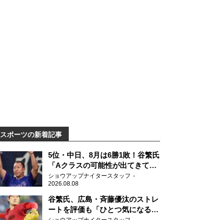
スポーツの新着記事
5位・中日、8月は6勝1敗！谷繁氏
「Aクラスの可能性が出てきてい
ますね」
ショウアップナイタースタッフ
2026.08.08
谷繁氏、広島・斉藤優汰のストレ
ートを評価も「ひとつ気になるこ
とが…」