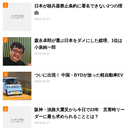
日本が核兵器禁止条約に署名できない2つの理
由
2020.10.27
森永卓郎が選ぶ日本をダメにした総理、1位は
小泉純一郎
2018.08.22
ついに出現！ 中国・BYDが放った軽自動車EV
2026.08.03
阪神・淡路大震災から今日で23年 災害時リー
ダーに最も求められることとは？
2018.01.17