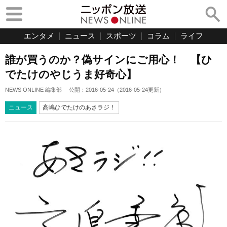
エンタメ
ニュース
スポーツ
コラム
ライフ
誰が買うのか？偽サインにご用心！ 【ひ
でたけのやじうま好奇心】
NEWS ONLINE 編集部
公開：
2016-05-24
（
2016-05-24
更新）
ニュース
高嶋ひでたけのあさラジ！