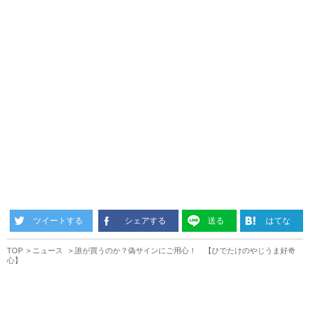
ツイートする
シェアする
送る
はてな
TOP
ニュース
誰が買うのか？偽サインにご用心！ 【ひでたけのやじうま好奇
心】