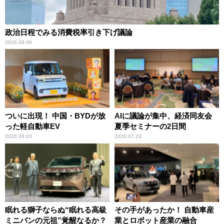
政治日程でみる消費税率引き下げ議論
2026.08.06
ついに出現！ 中国・BYDが放
AIに議論が集中、経済同友会
った軽自動車EV
夏季セミナーの2日間
2026.08.03
2026.07.23
眠れる獅子ならぬ“眠れる高級
その手があったか！ 自動車産
ミニバンの元祖”覚醒なるか？
業とロボット産業の融合