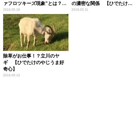
ァフロツキーズ現象”とは？
の濃密な関係 【ひでたけの
【ひでたけのやじうま好奇
やじうま好奇心】
2016.05.18
2016.05.11
心】
除草がお仕事！？立川のヤ
ギ 【ひでたけのやじうま好
奇心】
2016.05.13