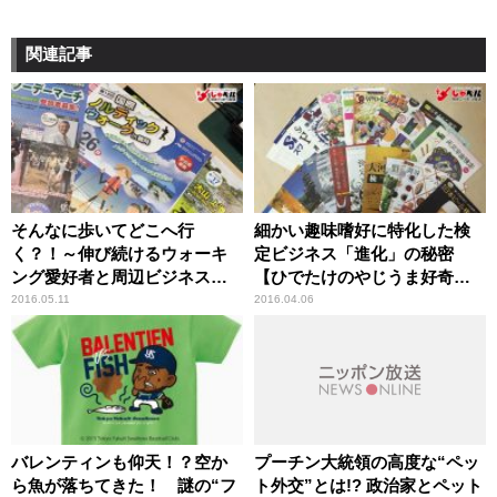
関連記事
そんなに歩いてどこへ行
細かい趣味嗜好に特化した検
く？！～伸び続けるウォーキ
定ビジネス「進化」の秘密
ング愛好者と周辺ビジネスの
【ひでたけのやじうま好奇
皮算用とは？！ 【ひでたけ
心】
2016.05.11
2016.04.06
のやじうま好奇心】
バレンティンも仰天！？空か
プーチン大統領の高度な“ペッ
ら魚が落ちてきた！ 謎の“フ
ト外交”とは!? 政治家とペット