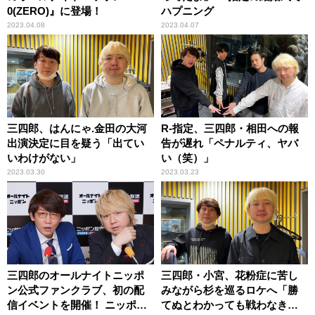
0(ZERO)』に登場！
ハプニング
2023.04.08
2023.04.07
三四郎、はんにゃ.金田の大河
R-指定、三四郎・相田への報
出演決定に目を疑う「出てい
告が遅れ「ペナルティ、ヤバ
いわけがない」
い（笑）」
2023.03.30
2023.03.23
三四郎のオールナイトニッポ
三四郎・小宮、花粉症に苦し
ン公式ファンクラブ、初の配
みながら杉を巡るロケへ「勝
信イベントを開催！ ニッポン
てぬとわかっても戦わなきゃ