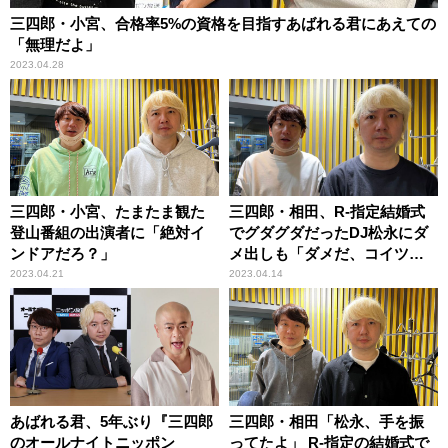
三四郎・小宮、合格率5%の資格を目指すあばれる君にあえての
「無理だよ」
2023.04.28
三四郎・小宮、たまたま観た
三四郎・相田、R-指定結婚式
登山番組の出演者に「絶対イ
でグダグダだったDJ松永にダ
ンドアだろ？」
メ出しも「ダメだ、コイツ！
（笑）」
2023.04.21
2023.04.14
あばれる君、5年ぶり『三四郎
三四郎・相田「松永、手を振
のオールナイトニッポン
ってたよ」 R-指定の結婚式で