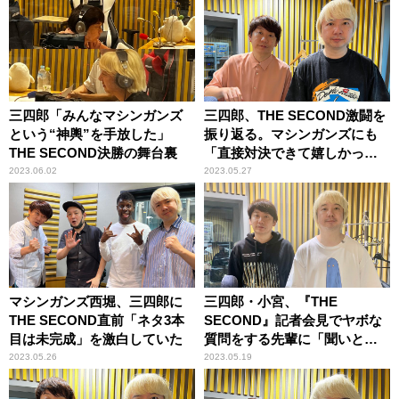
場！
三四郎「みんなマシンガンズ
三四郎、THE SECOND激闘を
という“神輿”を手放した」
振り返る。マシンガンズにも
THE SECOND決勝の舞台裏
「直接対決できて嬉しかっ
た」
2023.06.02
2023.05.27
マシンガンズ西堀、三四郎に
三四郎・小宮、『THE
THE SECOND直前「ネタ3本
SECOND』記者会見でヤボな
目は未完成」を激白していた
質問をする先輩に「聞いとけ
よ！」
2023.05.26
2023.05.19