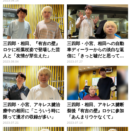
2023.08.14
三四郎・相田、『有吉の壁』
三四郎・小宮、相田への自動
ロケに松葉杖姿で登場した芸
車ディーラーからの淡白な返
人と「友情が芽生えた」
信に「きっと嘘だと思って
る」と同調
2023.08.04
2023.07.27
三四郎・小宮、アキレス腱治
三四郎・相田、アキレス腱断
療中の相田に「こういう時に
裂後『有吉の壁』ロケに参加
限って漫才の収録が多い」
「あんまりウケなくて」
2023.07.21
2023.07.14