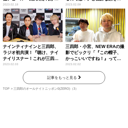
ストに来たんだよ？」
れる
2023.02.18
2023.02.09
ナインティナインと三四郎、
三四郎・小宮、NEW ERAの撮
ラジオ初共演！『聴け、ナイ
影でビックリ「『この帽子、
ナイリスナー！これが三四郎
かっこいいですね！』って言
だ！！』
ったら……」
2023.02.03
2023.02.02
記事をもっと見る
TOP
三四郎のオールナイトニッポン0(ZERO)（3）