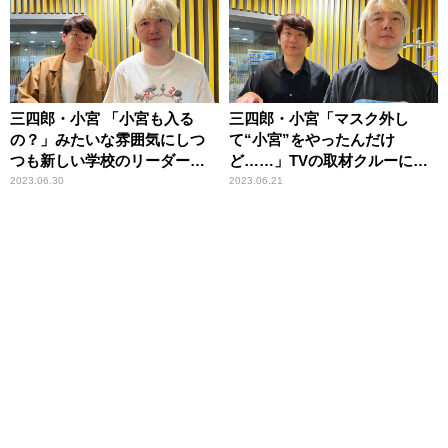
三四郎・小宮 「小宮も入る
三四郎・小宮「マスク外し
の？」みたいな雰囲気にしつ
て“小宮”をやったんだけ
つも新しい学校のリーダーズ
ど……」TVの取材クルーに気
との写真撮影に成功
づかれず
2023.06.30
2023.06.21