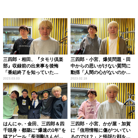
三四郎・相田、『タモリ倶楽
三四郎・小宮、爆笑問題・田
部』収録前の出来事を後悔
中からの思いがけない質問に
「番組終了を知っていた
動揺「人間の心がないのかな
ら……」
（笑）」
2023.03.03
2023.02.18
はんにゃ.・金田、三四郎＆四
三四郎・小宮、かが屋・加賀
千頭身・都築に“爆速の1年”を
に「信用情報に傷がついてい
猛アピール「長渕剛さんがゲ
るのでは？」と怪訝な顔をさ