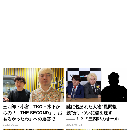
三四郎・小宮、TKO・木下か
謎に包まれた人物“風間蝮
らの「『THE SECOND』、お
親”が、ついに姿を現す
もろかったわ」への返答でミ
――！？『三四郎のオールナ
スる
イトニッポン0(ZERO)』に登
2023.06.16
2023.06.03