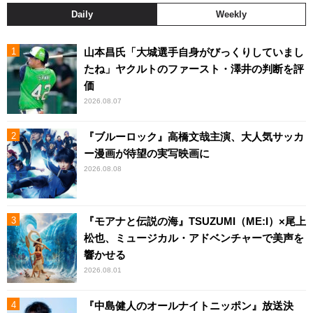
Daily
Weekly
山本昌氏「大城選手自身がびっくりしていまし
たね」ヤクルトのファースト・澤井の判断を評
価
2026.08.07
『ブルーロック』高橋文哉主演、大人気サッカ
ー漫画が待望の実写映画に
2026.08.08
『モアナと伝説の海』TSUZUMI（ME:I）×尾上
松也、ミュージカル・アドベンチャーで美声を
響かせる
2026.08.01
『中島健人のオールナイトニッポン』放送決