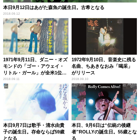
本日9月12日はあがた森魚の誕生日。古希となる
2018.09.12
1971年9月11日、ダニー・オズ
1972年9月10日、音楽史に残る
モンドの「ゴー・アウェイ・
名曲、ちあきなおみ「喝采」
リトル・ガール」が全米1位を
がリリース
獲得
2018.09.11
2018.09.10
本日9月7日は歌手・清水由貴
本日、9月6日は“伝統の後継
子の誕生日。存命ならば59歳
者”ROLLYの誕生日。55歳とな
となる
る