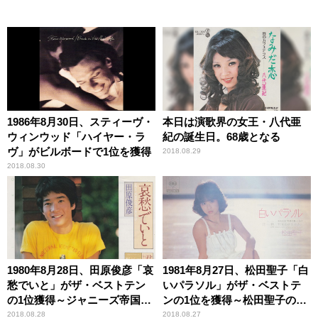
1986年8月30日、スティーヴ・
本日は演歌界の女王・八代亜
ウィンウッド「ハイヤー・ラ
紀の誕生日。68歳となる
ヴ」がビルボードで1位を獲得
2018.08.29
2018.08.30
1980年8月28日、田原俊彦「哀
1981年8月27日、松田聖子「白
愁でいと」がザ・ベストテン
いパラソル」がザ・ベストテ
の1位獲得～ジャニーズ帝国へ
ンの1位を獲得～松田聖子の第
の第1投
一期と二期を結ぶ重要曲
2018.08.28
2018.08.27