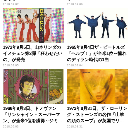
2018.09.07
2018.09.06
1972年9月5日、山本リンダの
1965年9月4日ザ・ビートルズ
イメチェン第2弾「狂わせたい
「ヘルプ！」が全米1位～憧れ
の」が発売
のディラン時代の1曲
2018.09.05
2018.09.04
1966年9月3日、ドノヴァン
1973年8月31日、ザ・ローリン
「サンシャイン・スーパーマ
グ・ストーンズの名作『山羊
ン」が全米1位を獲得～ジミ
の頭のスープ』が英国でリリ
ー・ペイジが参加した革新作
ース
2018.09.03
2018.08.31