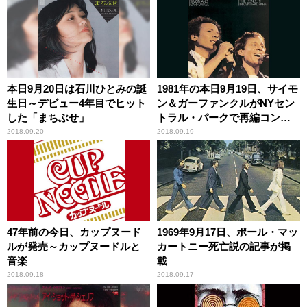
本日9月20日は石川ひとみの誕
1981年の本日9月19日、サイモ
生日～デビュー4年目でヒット
ン＆ガーファンクルがNYセン
した「まちぶせ」
トラル・パークで再編コンサ
ート
2018.09.20
2018.09.19
47年前の今日、カップヌード
1969年9月17日、ポール・マッ
ルが発売～カップヌードルと
カートニー死亡説の記事が掲
音楽
載
2018.09.18
2018.09.17