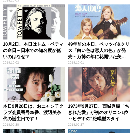
2018.10.03
10月2日、本日はトム・ペティ
49年前の本日、ベッツイ&クリ
の命日～日本での知名度が低
ス「白い色は恋人の色」が発
いのはなぜ？
売～万博の年に花開いた美し
き女性デュオ
2018.10.02
2018.10.01
本日9月28日は、おニャン子ク
1973年9月27日、西城秀樹「ち
ラブ会員番号29番、渡辺美奈
ぎれた愛」が初のオリコン1位
代の誕生日です！
～ヒデキの“絶唱型スタイ
ル”誕生
2018.09.28
2018.09.27