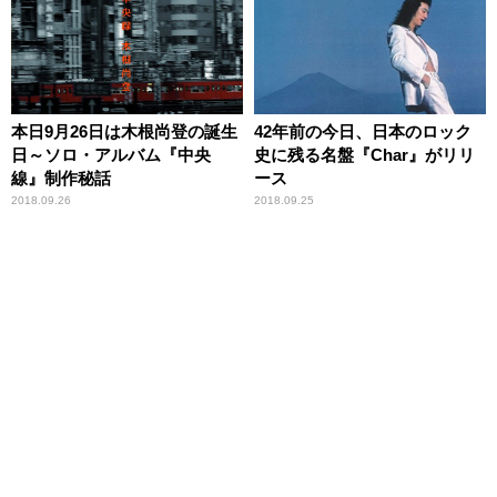
本日9月26日は木根尚登の誕生
42年前の今日、日本のロック
日～ソロ・アルバム『中央
史に残る名盤『Char』がリリ
線』制作秘話
ース
2018.09.26
2018.09.25