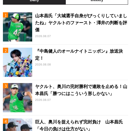
山本昌氏「大城選手自身がびっくりしていまし
たね」ヤクルトのファースト・澤井の判断を評
価
2026.08.07
『中島健人のオールナイトニッポン』放送決
定！
2026.08.08
ヤクルト、奥川の完封勝利で連敗を止める！山
本昌氏「勝つにはこういう形しかない」
2026.08.07
巨人、奥川を捉えられず完封負け 山本昌氏
「今日の負けは仕方がない」