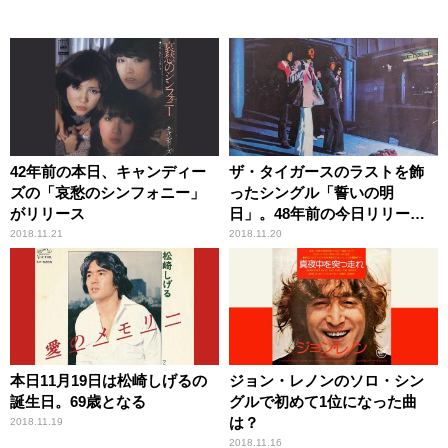
42年前の本日、キャンディー
ザ・タイガースのラストを飾
ズの「哀愁のシンフォニー」
ったシングル「誓いの明
がリリース
日」。48年前の今日リリー
ス！
2018.11.21
2018.11.20
本日11月19日は松崎しげるの
ジョン・レノンのソロ・シン
誕生日。69歳となる
グルで初めて1位になった曲
は？
2018.11.19
2018.11.16