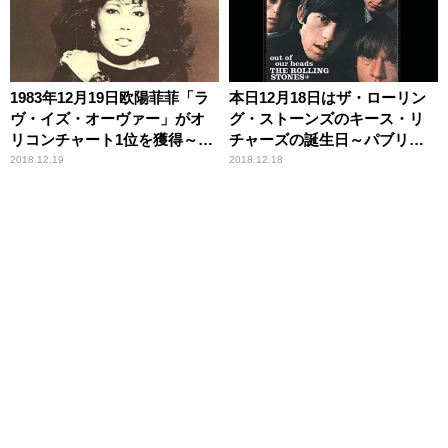
1983年12月19日欧陽菲菲「ラ
本日12月18日はザ・ローリン
ヴ・イズ・オーヴァー」がオ
グ・ストーンズのキース・リ
リコンチャート1位を獲得～発
チャーズの誕生日～パブリッ
売当初はB面だった！
ク・イメージとは異なってい
2018.12.19
2018.12.18
た素顔のキース