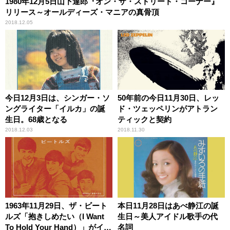
1980年12月5日山下達郎『オン・ザ・ストリート・コーナー』
リリース～オールディーズ・マニアの真骨頂
2018.12.05
今日12月3日は、シンガー・ソ
50年前の今日11月30日、レッ
ングライター「イルカ」の誕
ド・ツェッペリンがアトラン
生日。68歳となる
ティックと契約
2018.12.03
2018.11.30
1963年11月29日、ザ・ビート
本日11月28日はあべ静江の誕
ルズ「抱きしめたい（I Want
生日～美人アイドル歌手の代
To Hold Your Hand）」がイギ
名詞