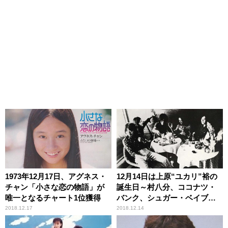
1973年12月17日、アグネス・
12月14日は上原“ユカリ”裕の
チャン「小さな恋の物語」が
誕生日～村八分、ココナツ・
唯一となるチャート1位獲得
バンク、シュガー・ベイブ、
ナイアガラで活躍した伝説の
2018.12.17
2018.12.14
ドラマー