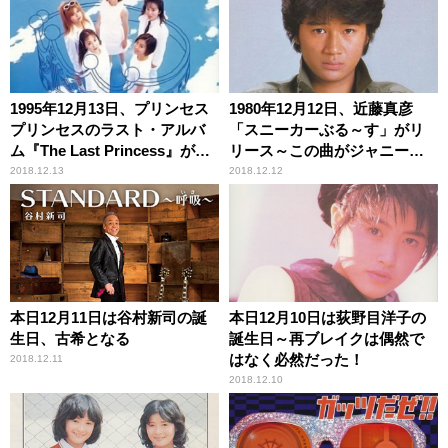
1995年12月13日、プリンセス
1980年12月12日、近藤真彦
プリンセスのラスト・アルバ
「スニーカーぶる～す」がリ
ム『The Last Princess』がリ
リース～この曲がジャニーズ
リース
のデビュー戦略の端緒となる
2018.12.13
2018.12.12
本日12月11日は谷村新司の誕
本日12月10日は荻野目洋子の
生日、古希となる
誕生日～再ブレイクは偶然で
はなく必然だった！
2018.12.11
2018.12.10