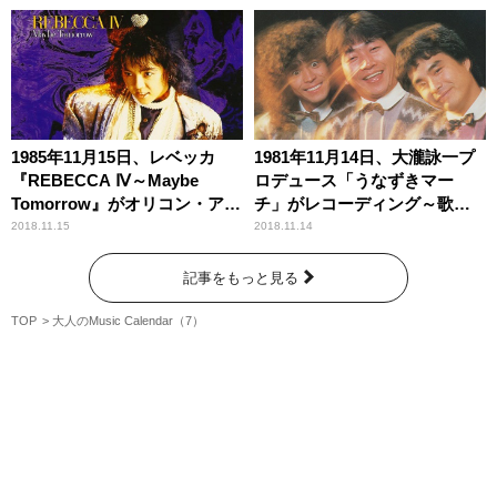
1985年11月15日、レベッカ
1981年11月14日、大瀧詠一プ
『REBECCA Ⅳ～Maybe
ロデュース「うなずきマー
Tomorrow』がオリコン・アル
チ」がレコーディング～歌う
バム・チャート1位を獲得
のは紳助・竜介、ツービー
2018.11.15
2018.11.14
ト、B&Bのうなずき役によっ
て結成されたうなずきトリオ
記事をもっと見る
TOP
大人のMusic Calendar（7）