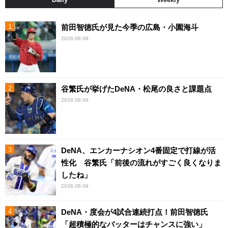
前田智徳氏が見た今季の広島・小園海斗
2026.08.09
谷繁氏が挙げたDeNA・松尾の良さと課題点
2026.08.09
DeNA、エンカーナシオン4番固定で打線が活
性化 谷繁氏「前後の流れがすごく良くなりま
したね」
2026.08.09
DeNA・度会が4試合連続打点！前田智徳氏
「超積極的なバッターはチャンスに強い」