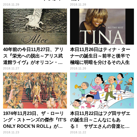
リスで発売
2018.11.29
2018.11.28
40年前の今日11月27日、アリ
本日11月26日はティナ・ター
ス『栄光への脱出～アリス武
ナーの誕生日～前半と後半で
道館ライヴ』がオリコン・ア
極端に明暗を分けるその人生
ルバム・チャートの1位を獲得
2018.11.27
2018.11.26
1974年11月23日、ザ・ローリ
本日11月22日はフグ田サザエ
ング・ストーンズの傑作『IT’S
の誕生日～こんなにもあ
ONLY ROCK’N ROLL』がビ
る！ サザエさんの音楽ヒス
ルボード・アルバムチャート1
トリー
2018.11.23
2018.11.22