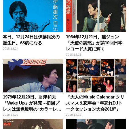
本日、12月24日は伊藤銀次の
1964年12月21日、黛ジュン
誕生日。68歳になる
「天使の誘惑」が第10回日本
レコード大賞に輝く
2018.12.24
2018.12.21
1979年12月20日、財津和夫
『大人のMusic Calendar クリ
「Wake Up」が発売～初回プ
スマス＆忘年会 “年忘れDJト
レスは無色透明の“カラーレコ
ークセッション大会2018”』
ード”
2018.12.20
2018.12.19