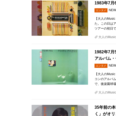
1983年
NEW
エンタメ
【大人のMusi
た。この日はアル
ツアーの初日
大人のMusic 
1982年7
アルバム・
NEW
エンタメ
【大人のMusic
コンのアルバム
で、後楽園球場
大人のMusic 
35年前の
く」がオリ