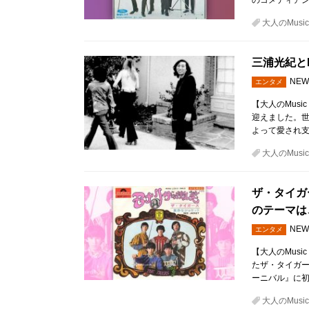
のコメディア
大人のMusic 
三浦光紀とBe
NEW
エンタメ
【大人のMusic
迎えました。
よって愛され
大人のMusic 
ザ・タイガ
のテーマは
NEW
エンタメ
【大人のMusi
たザ・タイガー
ーニバル』に
大人のMusic 