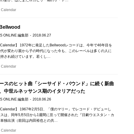
ンの姿か、はたまたロカビリー期のザ・ド…
Calendar
llwood
S ONLINE 編集部
2018.06.27
 Calendar】 1972年に発足したBellwoodレコードは、今年で46年目を
世代が変わり親から子の時代になった今も、このレーベルは多くの人に
支持され続けています。若くし…
Calendar
ースのヒット曲「シーサイド・バウンド」に続く新曲
、中世ルネッサンス期のイタリアだった
S ONLINE 編集部
2018.06.26
c Calendar】 1967年2月5日、「僕のマリー」でレコード・デビューし
スは、同年5月5日から1週間に亘って開催された『日劇ウエスタン・カ
初単独出演（前回は内田裕也との共…
Calendar