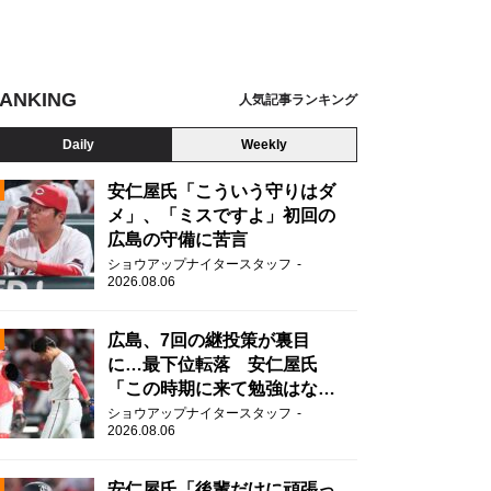
ANKING
人気記事ランキング
Daily
Weekly
安仁屋氏「こういう守りはダ
メ」、「ミスですよ」初回の
広島の守備に苦言
N
ショウアップナイタースタッフ
2026.08.06
広島、7回の継投策が裏目
に…最下位転落 安仁屋氏
「この時期に来て勉強はな
い」
ショウアップナイタースタッフ
2026.08.06
安仁屋氏「後輩だけに頑張っ