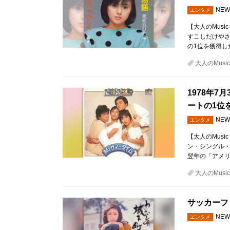
NEW
エンタメ
【大人のMusi
すこしだけやさ
の1位を獲得し
大人のMusic 
1978年
ートの1位
NEW
エンタメ
【大人のMusic
ン・シングル・
翌年の「アメ
大人のMusic 
サッカーフ
NEW
エンタメ