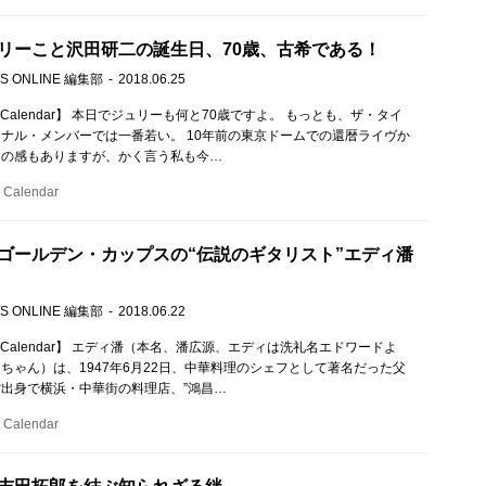
リーこと沢田研二の誕生日、70歳、古希である！
S ONLINE 編集部
2018.06.25
c Calendar】 本日でジュリーも何と70歳ですよ。 もっとも、ザ・タイ
ナル・メンバーでは一番若い。 10年前の東京ドームでの還暦ライヴか
間の感もありますが、かく言う私も今…
Calendar
ゴールデン・カップスの“伝説のギタリスト”エディ潘
S ONLINE 編集部
2018.06.22
c Calendar】 エディ潘（本名、潘広源、エディは洗礼名エドワードよ
ちゃん）は、1947年6月22日、中華料理のシェフとして著名だった父
出身で横浜・中華街の料理店、”鴻昌…
Calendar