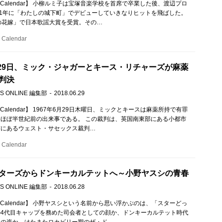
c Calendar】 小柳ルミ子は宝塚音楽学校を首席で卒業した後、渡辺プロ
71年に「わたしの城下町」でデビューしていきなりヒットを飛ばした。
の花嫁」で日本歌謡大賞を受賞。その…
Calendar
6月29日、ミック・ジャガーとキース・リチャーズが麻薬
判決
S ONLINE 編集部
2018.06.29
c Calendar】 1967年6月29日木曜日、ミックとキースは麻薬所持で有罪
ほぼ半世紀前の出来事である。 この裁判は、英国南東部にある小都市
市にあるウェスト・サセックス裁判…
Calendar
ターズからドンキーカルテットへ～小野ヤスシの青春
S ONLINE 編集部
2018.06.28
c Calendar】 小野ヤスシという名前から思い浮かぶのは、「スターどっ
の4代目キャップを務めた司会者としての顔か、ドンキーカルテット時代