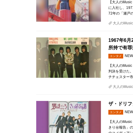
【大人のMusi
に入社し、19
72年の「瀬戸
大人のMusic 
1967年
所持で有罪
NEW
エンタメ
【大人のMusi
判決を受けた。
チチェスター
大人のMusic 
ザ・ドリフ
NEW
エンタメ
【大人のMusi
きり㊙報告」