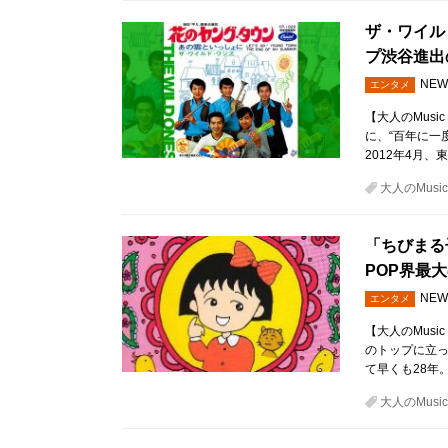
ザ・ワイル
プ渋谷進出
NEW
エンタメ
【大人のMusi
に、“百年に一
2012年4月
大人のMusic 
「ちびまる
POP界最
NEW
エンタメ
【大人のMusi
のトップに立っ
て早くも28年
大人のMusic 