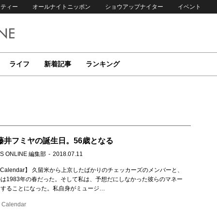
リティー
オールナイトニッポン
ショウアップナイター
イベント
ライフ
新着記事
ランキング
は藤井フミヤの誕生日。56歳となる
S ONLINE 編集部
2018.07.11
c Calendar】 久留米から上京したばかりのチェッカーズのメンバーと、
は1983年の春だった。そして私は、予想だにしなかった彼らのマネー
当することになった。私自身がミュージ…
Calendar