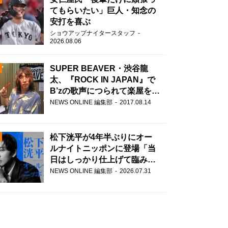
てもらいたい」巨人・知念の
安打を喜ぶ
ショウアップナイタースタッフ
2026.08.06
SUPER BEAVER・渋谷龍
太、『ROCK IN JAPAN』で
B’zの歌声につられて楽屋を脱
N
走！？
NEWS ONLINE 編集部
2017.08.14
AD
松下洸平が4年半ぶりにオー
ルナイトニッポンに登場「当
日はしっかり仕上げて臨みま
す」
NEWS ONLINE 編集部
2026.07.31
2