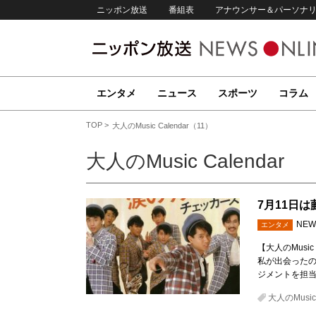
ニッポン放送
番組表
アナウンサー＆パーソナ
エンタメ
ニュース
スポーツ
コラム
TOP
大人のMusic Calendar（11）
大人のMusic Calendar
7月11日
NEW
エンタメ
【大人のMusi
私が出会ったの
ジメントを担
大人のMusic 