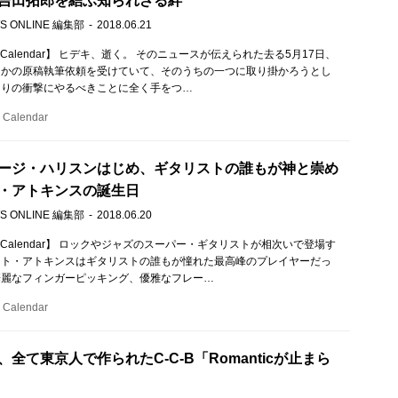
吉田拓郎を結ぶ知られざる絆
S ONLINE 編集部
2018.06.21
c Calendar】 ヒデキ、逝く。 そのニュースが伝えられた去る5月17日、
つかの原稿執筆依頼を受けていて、そのうちの一つに取り掛かろうとし
まりの衝撃にやるべきことに全く手をつ…
Calendar
ージ・ハリスンはじめ、ギタリストの誰もが神と崇め
・アトキンスの誕生日
S ONLINE 編集部
2018.06.20
c Calendar】 ロックやジャズのスーパー・ギタリストが相次いで登場す
ット・アトキンスはギタリストの誰もが憧れた最高峰のプレイヤーだっ
華麗なフィンガーピッキング、優雅なフレー…
Calendar
全て東京人で作られたC-C-B「Romanticが止まら