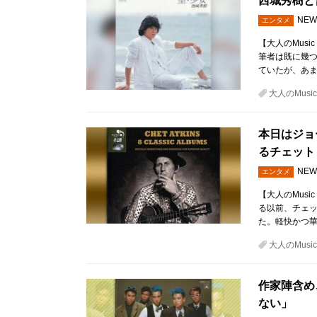
西城秀樹と
NEW
エンタメ
【大人のMusi
筆者は既に幾
ていたが、あ
大人のMusic 
本日はジョ
るチェット
NEW
エンタメ
【大人のMusi
る以前、チェ
た。軽快かつ
大人のMusic 
作家陣含め、
ない」