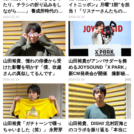
たり、チラシの折り込みをし
イトニッポン』月曜“1部”を担
ながら……」 養成所時代の思
当！「リスナーさんたちのお
い出語る
かげで人生が変わっているよ
2024.02.23
2024.02.20
うな気がしています」
山田裕貴、憧れの俳優から受
山田裕貴がアンバサダーを務
けた影響を明かす「僕、吹越
めるJOYSOUND「X PARK」
さんの真似してるんです」
新CM発表会が開催 撮影秘話
やカラオケの“オハコ”を語る
2024.02.19
2024.01.26
AD
様子をレポート
山田裕貴「ガチトーンで喋っ
山田裕貴、DISH// 北村匠海と
ちゃいました（笑）」 永野芽
のコラボを振り返る「本当に