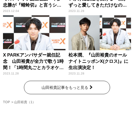
忠勝が『蜻蛉切』と言うシー
ずっと愛してきただけなの
ンを……」
に」
2023.12.04
2023.11.28
X PARKアンバサダー就任記
松本潤、『山田裕貴のオール
念 山田裕貴が全力で歌う1時
ナイトニッポンX(クロス)』に
間！「1時間丸ごとカラオケで
生出演決定！
2023年を締めくくります！」
2023.11.28
2023.11.28
山田裕貴記事をもっと見る
TOP
山田裕貴（1）