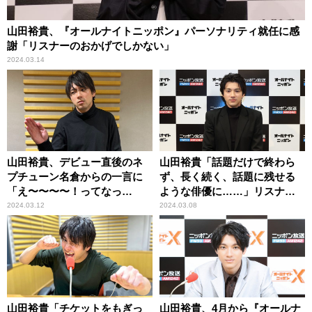
山田裕貴、『オールナイトニッポン』パーソナリティ就任に感
謝「リスナーのおかげでしかない」
2024.03.14
山田裕貴、デビュー直後のネ
山田裕貴「話題だけで終わら
プチューン名倉からの一言に
ず、長く続く、話題に残せる
「え〜〜〜〜！ってなっ
ような俳優に……」リスナー
て……」
に感謝のメッセージ ～「オ
2024.03.12
2024.03.08
ールナイトニッポン」リスナ
ーが選ぶ『第47回日本アカデ
ミー賞 話題賞』俳優部門受賞
山田裕貴「チケットをもぎっ
山田裕貴、4月から『オールナ