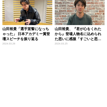
規追加！
山田裕貴「選手宣誓になっち
山田裕貴、『君が心をくれた
ゃった」 日本アカデミー賞登
から』登場人物名に込められ
壇スピーチを振り返る
た思いに感服「すごいと思っ
て！」
2024.03.26
2024.03.25