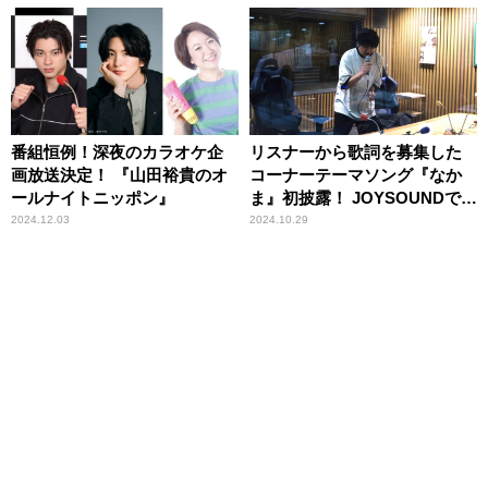
演決定！！ ゲストへの熱い想
いを語る。
番組恒例！深夜のカラオケ企
リスナーから歌詞を募集した
画放送決定！ 『山田裕貴のオ
コーナーテーマソング『なか
ールナイトニッポン』
ま』初披露！ JOYSOUNDでカ
ラオケ配信も実施！『山田裕
2024.12.03
2024.10.29
貴のオールナイトニッポン』