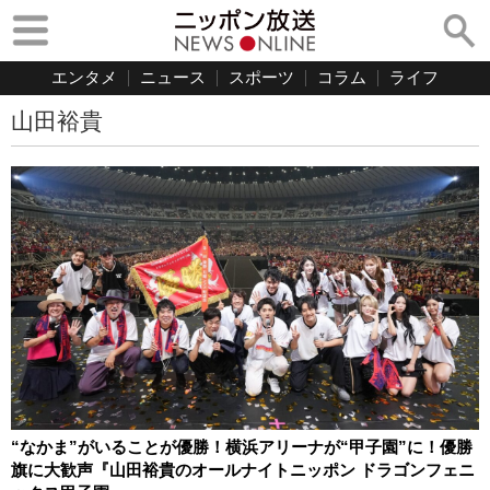
エンタメ
ニュース
スポーツ
コラム
ライフ
山田裕貴
“なかま”がいることが優勝！横浜アリーナが“甲子園”に！優勝
旗に大歓声『山田裕貴のオールナイトニッポン ドラゴンフェニ