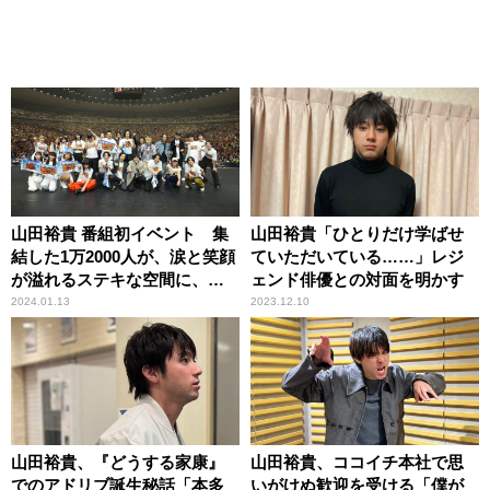
山田裕貴 番組初イベント 集
山田裕貴「ひとりだけ学ばせ
結した1万2000人が、涙と笑顔
ていただいている……」レジ
が溢れるステキな空間に、歓
ェンド俳優との対面を明かす
喜！ ＜イベントレポート＞
2024.01.13
2023.12.10
「山田裕貴のオールナイトニ
ッポンＸ 横浜アリーナ王に
おれはなる！」
山田裕貴、『どうする家康』
山田裕貴、ココイチ本社で思
でのアドリブ誕生秘話「本多
いがけぬ歓迎を受ける「僕が