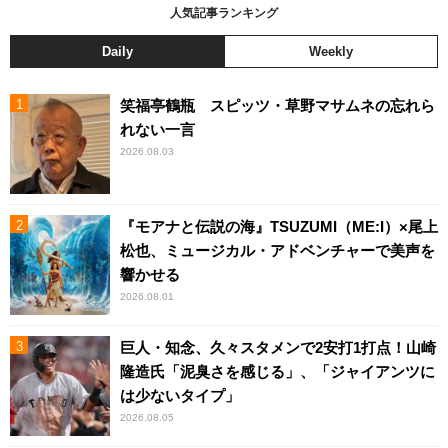
人気記事ランキング
Daily
Weekly
笑福亭鶴瓶 スピッツ・草野マサムネの忘れら
れない一言
2026.08.03
『モアナと伝説の海』TSUZUMI（ME:I）×尾上
松也、ミュージカル・アドベンチャーで美声を
響かせる
2026.08.01
巨人・知念、久々スタメンで2安打1打点！山崎
隆造氏「泥臭さを感じる」、「ジャイアンツに
は少ないタイプ」
2026.08.05