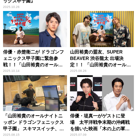
ックス甲子園』
2025.10.26
俳優・赤楚衛二が ドラゴンフ
山田裕貴の盟友、SUPER
ェニックス甲子園に緊急参
BEAVER 渋谷龍太 出場決
戦！！「山田裕貴のオールナ
定！！ 「山田裕貴のオールナ
イトニッポン ドラゴンフェニ
イトニッポン ドラゴンフェニ
2025.10.14
2025.08.26
ックス甲子園」
ックス甲子園」
「山田裕貴のオールナイトニ
俳優・堤真一がゲストに登
ッポン ドラゴンフェニックス
場 太平洋戦争末期の沖縄戦
甲子園」 スキマスイッチ、
を描いた映画「木の上の軍
Kep1er、Aogumo、勝地涼出
隊」への想いを語る
2025.08.15
2025.07.09