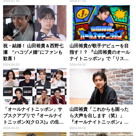
いあげたいと思います」
『JO1のオールナイトニッポン
2024.07.30
2024.07.10
X(クロス) 』過去エピソードが
追加配信！
祝・結婚！ 山田裕貴＆西野七
山田裕貴が歌手デビューを目
瀬 “ハコヅメ婚”にファンも
指す！？ 『山田裕貴のオール
歓喜！
ナイトニッポン』で「リスナ
ープロデュース」スタート！
2024.04.03
2024.04.02
「オールナイトニッポン」サ
山田裕貴「これからも困った
ブスクアプリで『オールナイ
ら大声を出します（笑）」
トニッポンX(クロス)』の生配
『オールナイトニッポン』月
信開始！ 山田裕貴・ヤーレン
曜パーソナリティ就任インタ
2024.04.01
2024.04.01
ズもアーカイブ配信番組に新
ビュー