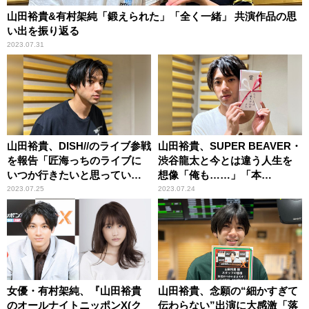
山田裕貴&有村架純「鍛えられた」「全く一緒」 共演作品の思
い出を振り返る
2023.07.31
山田裕貴、DISH//のライブ参戦
山田裕貴、SUPER BEAVER・
を報告「匠海っちのライブに
渋谷龍太と今とは違う人生を
いつか行きたいと思ってい
想像「俺も……」「本
た」
当！？」
2023.07.25
2023.07.24
女優・有村架純、『山田裕貴
山田裕貴、念願の“細かすぎて
のオールナイトニッポンX(ク
伝わらない”出演に大感激「落