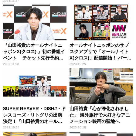
2023.11.27
『山田裕貴のオールナイトニ
オールナイトニッポンのサブ
ッポンX(クロス) 』初の番組イ
スクアプリで「オールナイト
ベント チケット先行予約が
X(クロス)」配信開始！ パーソ
わずか半日で予定枚数に到
ナリティは「山田裕貴」「緑
2023.11.08
2023.10.25
達！
黄色社会・長屋晴子」「JO1」
「高橋文哉」「EXIT」
SUPER BEAVER・DISH//・ド
山田裕貴「心が浄化されまし
レスコーズ・リトグリの出演
た」 海外旅行で大好きなアニ
決定！『山田裕貴のオールナ
メーション映画の聖地へ
イトニッポンX(クロス)』番組
2023.10.24
2023.10.18
イベントのゲスト第1弾発表！