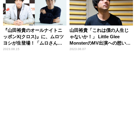
『山田裕貴のオールナイトニ
山田裕貴「これは僕の人生じ
ッポンX(クロス)』に、ムロツ
ゃないか！」 Little Glee
ヨシが生登場！「ムロさんが
MonsterのMV出演への想いを
どんな話をしてくれるかがと
激白
2023.08.15
2023.08.07
ても楽しみです」