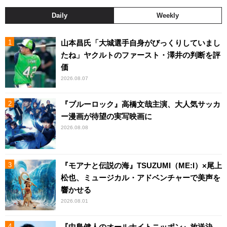
Daily
Weekly
山本昌氏「大城選手自身がびっくりしていまし
たね」ヤクルトのファースト・澤井の判断を評
価
2026.08.07
『ブルーロック』高橋文哉主演、大人気サッカ
ー漫画が待望の実写映画に
2026.08.08
『モアナと伝説の海』TSUZUMI（ME:I）×尾上
松也、ミュージカル・アドベンチャーで美声を
響かせる
2026.08.01
『中島健人のオールナイトニッポン』放送決