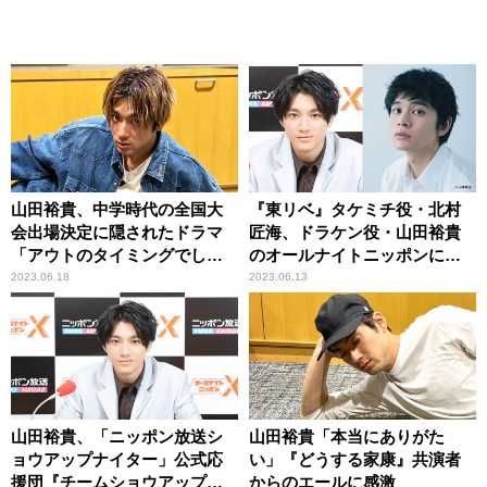
山田裕貴、中学時代の全国大
『東リベ』タケミチ役・北村
会出場決定に隠されたドラマ
匠海、ドラケン役・山田裕貴
「アウトのタイミングでし
のオールナイトニッポンに生
た」
登場！
2023.06.18
2023.06.13
山田裕貴、「ニッポン放送シ
山田裕貴「本当にありがた
ョウアップナイター」公式応
い」『どうする家康』共演者
援団『チームショウアップ』
からのエールに感激