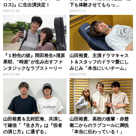
ロス)』に生出演決定！
下も体験させてもらっ
て……」
2023.07.18
2023.07.17
『１秒先の彼』岡田将生×清原
山田裕貴、主演ドラマキャス
果耶、“時差”が生み出すファ
ト＆スタッフのドラマ愛にし
ンタジックなラブストーリー
みじみ「本当にいいチーム」
2023.07.08
2023.07.03
山田裕貴＆北村匠海、共演し
山田裕貴、高校の後輩・赤楚
て確信「『生き方』は『役者
衛二からのラブコールに満悦
の演じ方』に通ずる」
「本当に伝わっている！」