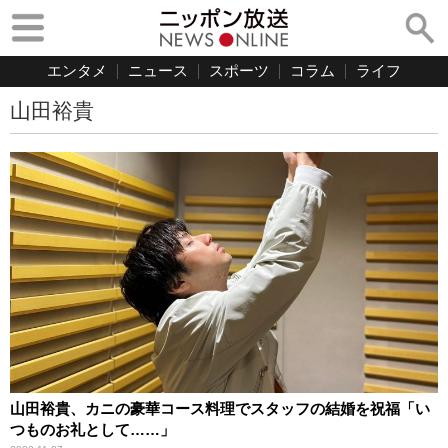
エンタメ
ニュース
スポーツ
コラム
ライフ
山田裕貴
山田裕貴、カニの豪華コース料理でスタッフの結婚を祝福「い
つものお礼として……」