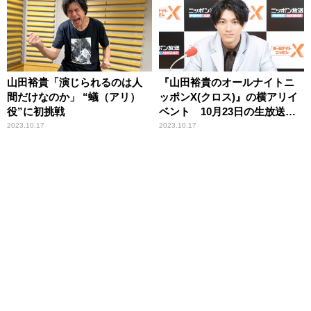
山田裕貴「演じられるのは人
『山田裕貴のオールナイトニ
間だけなのか」 “蟻（アリ）
ッポンX(クロス)』の横アリイ
役”に初挑戦
ベント 10月23日の生放送で
第1弾ゲスト発表！
2023.10.17
2023.10.17