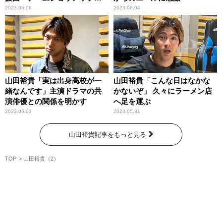
に加入決定！
2023.06.06
2023.06.04
山田裕貴「実は出身高校が一
山田裕貴「こんな日はなかな
緒なんです」主演ドラマの共
かないぞ」 久々にラーメン店
演俳優との関係を明かす
へ足を運ぶ
2023.06.03
2023.05.31
山田裕貴記事をもっと見る
TOP
山田裕貴（2）