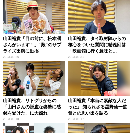
山田裕貴「目の前に、松本潤
山田裕貴、タイ取材陣からの
さんがいます！」“殿”のサプ
核心をついた質問に精魂回答
ライズ出演に動揺
「映画館に行く意味と
は……」
2023.09.25
2023.08.31
山田裕貴、リトグリからの
山田裕貴「本当に素敵な人だ
「山田さんの謙虚な姿勢に感
った」 知られざる星野仙一監
銘を受けた」に大照れ
督との思い出を語る
2023.08.18
2023.08.17