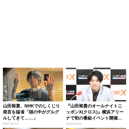
山田裕貴、NHKでのしくじり
『山田裕貴のオールナイトニ
発言を猛省「頭の中がグルグ
ッポンX(クロス)』横浜アリー
ルしてきて……」
ナで初の番組イベント開催決
定！
2023.10.12
2023.10.03