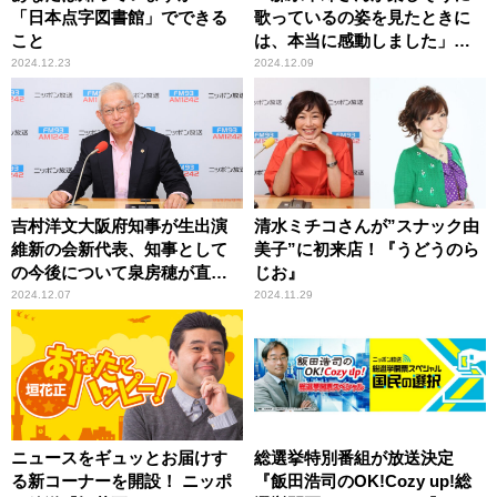
「日本点字図書館」でできる
歌っているの姿を見たときに
こと
は、本当に感動しました」熊
谷実帆アナウンサー
2024.12.23
2024.12.09
吉村洋文大阪府知事が生出演
清水ミチコさんが”スナック由
維新の会新代表、知事として
美子”に初来店！『うどうのら
の今後について泉房穂が直
じお』
撃！ 『泉房穂の情熱ラジオ』
2024.12.07
2024.11.29
ニュースをギュッとお届けす
総選挙特別番組が放送決定
る新コーナーを開設！ ニッポ
『飯田浩司のOK!Cozy up!総