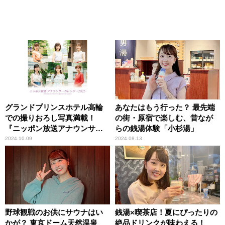
グランドプリンスホテル高輪
あなたはもう行った？ 最先端
での撮りおろし写真満載！
の街・原宿で楽しむ、昔なが
『ニッポン放送アナウンサー
らの銭湯体験「小杉湯」
カレンダー2025』
2024.10.09
2024.08.13
野球観戦のお供にサウナはい
銭湯×喫茶店！夏にぴったりの
かが？ 東京ドーム天然温泉
絶品ドリンクが味わえる！