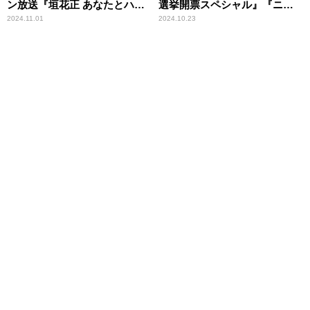
ン放送『垣花正 あなたとハッ
選挙開票スペシャル』『ニッ
ピー！』
ポン放送 総選挙開票スペシャ
2024.11.01
2024.10.23
ル 国民の選択』