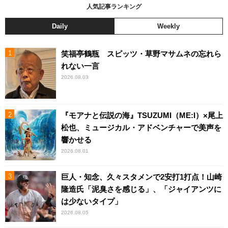
人気記事ランキング
Daily
Weekly
笑福亭鶴瓶 スピッツ・草野マサムネの忘れら
れない一言
2026.08.03
『モアナと伝説の海』TSUZUMI（ME:I）×尾上
松也、ミュージカル・アドベンチャーで美声を
響かせる
2026.08.01
巨人・知念、久々スタメンで2安打1打点！山崎
隆造氏「泥臭さを感じる」、「ジャイアンツに
は少ないタイプ」
2026.08.05