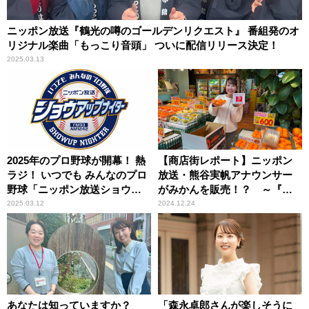
ニッポン放送『鶴光の噂のゴールデンリクエスト』 番組発のオ
リジナル楽曲「もっこり音頭」 ついに配信リリース決定！
2025.03.13
2025年のプロ野球が開幕！ 熱
【商店街レポート】ニッポン
ラジ！ いつでも みんなのプロ
放送・熊谷実帆アナウンサー
野球「ニッポン放送ショウア
がみかんを販売！？ ～『ニ
ップナイター」
ッポン放送 第50回 ラジオ・チ
2025.03.12
2024.12.24
ャリティ・ミュージックソ
ン』協力商店街・横浜橋通商
店街
あなたは知っていますか？
「森永卓郎さんが楽しそうに