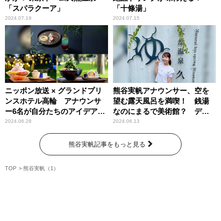
「スパラクーア」
「十條湯」
2024.07.19
2024.07.15
ニッポン放送 × グランドプリ
熊谷実帆アナウンサー、空を
ンスホテル高輪 アナウンサ
望む露天風呂を満喫！ 銭湯
ー6名が自分たちのアイデアが
なのにまるで美術館？ デザ
詰まった“和菓子”＆“かき
イナーズ銭湯「久松湯」
2024.06.28
2024.06.13
氷”を試食
熊谷実帆記事をもっと見る
TOP
熊谷実帆（1）