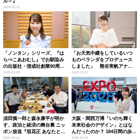
ル～』
2026.06.12
「ノンタン」シリーズ、『は
「お天気中継をしているいつ
らぺこあおむし』でお馴染み
ものベランダをプロデュース
の出版社・偕成社創業90周年
しました」 熊谷実帆アナウ
記念ポッドキャスト番組が配
ンサー
2026.05.05
2025.10.27
信決定！
須田慎一郎と森永康平が明か
大阪・関西万博「いのち輝く
す、政治と経済の舞台裏 ニッ
未来社会のデザイン」とはな
ポン放送『垣花正 あなたとハ
んだったのか？ 184日間の歩み
ッピー！』
を振り返る
2025.10.21
2025.10.15