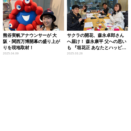
熊谷実帆アナウンサーが 大
サクラの開花、森永卓郎さん
阪・関西万博開幕の盛り上が
へ届け！ 森永康平 父への思い
りを現地取材！
も 『垣花正 あなたとハッピ
ー！』
2025.04.09
2025.03.26