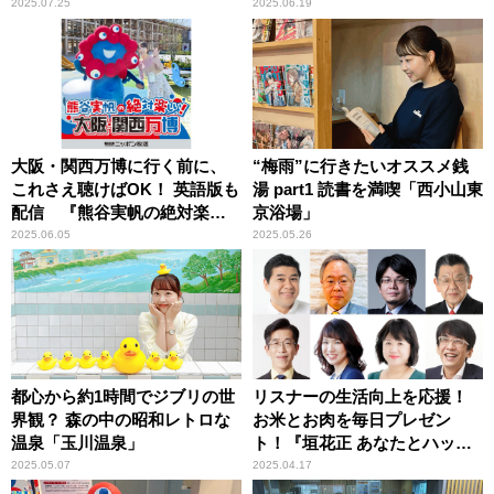
2025.07.25
2025.06.19
大阪・関西万博に行く前に、
“梅雨”に行きたいオススメ銭
これさえ聴けばOK！ 英語版も
湯 part1 読書を満喫「西小山東
配信 『熊谷実帆の絶対楽し
京浴場」
い！大阪・関西万博』
2025.06.05
2025.05.26
都心から約1時間でジブリの世
リスナーの生活向上を応援！
界観？ 森の中の昭和レトロな
お米とお肉を毎日プレゼン
温泉「玉川温泉」
ト！『垣花正 あなたとハッピ
ー！』
2025.05.07
2025.04.17